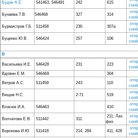
Будяк А.Е.
541463, 546491
242
615
сооб
отп
Бунаева Т.В.
546468
327
314
сооб
отп
Бурмистров Г.Б.
511458
230
307а
сооб
отп
Буценко Ю.В.
546424
257
106
сооб
В
отп
Васильева И.Е.
546428
231
223
сооб
Вдовин Е.М.
546469
304
отп
Ветров А.С.
511459
243
110
сооб
отп
Вещев Н.С.
2-71
519
сооб
отп
Власюк И.А.
546463
410
сооб
211, Лаз.
отп
Волчатова Е.В.
511442
311
физ.
сооб
отп
Воронова И.Ю.
511418
214, 284
411, 428
сооб