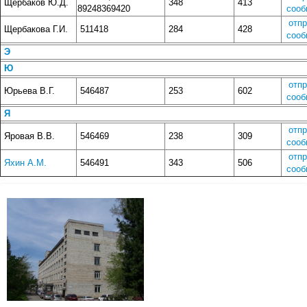
Щербаков Ю.Д.
348
413
89248369420
сооб
отп
Щербакова Г.И.
511418
284
428
сооб
Э
Ю
отп
Юрьева В.Г.
546487
253
602
сооб
Я
отп
Яровая В.В.
546469
238
309
сооб
отп
Яхин А.М.
546491
343
506
сооб