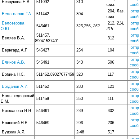
Безрукова Е.В.
511092
310
физ.
сооб
204, Лаз.
отп
Белоголова Г.А.
511442
304
физ.
сооб
Белозерова
212,
214,
отп
546461
326,256,
262
О.Ю.
215
сооб
511457,
отп
Беляев В.А.
312
89041537401
сооб
отп
Бернгард А.Г.
546427
254
104
сооб
отп
Блинов А.В.
546491
343
506
сооб
отп
Бобина Н.С.
511462,89027677459
320
117
сооб
отп
Богданов А.И.
511462
283
121
сооб
Большедворский
отп
511459
350
111
Е.М.
сооб
отп
Брюханова Н.Н.
546491
289
402
сооб
отп
Брянский Н.В.
546469
206
206
сооб
Буджак А.Я.
2-48
517
отп