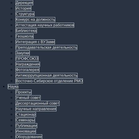
Дирекция
История
Структура
Конкурс на должность
Аттестация научных работников
Библиотека
Геошкола
Интеграция с ВУЗами
Преподавательская деятельность
Закупки
ПРОФСОЮЗ
Награждения
Фотогалерея
Антикоррупционная деятельность
Восточно-Сибирское отделение РМО
Наука
Проекты
Ученый совет
Диссертационный совет
Научные направления
Стационар
Семинары
Публикации
Инновации
Оборудование