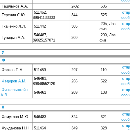
сооб
Ташлыков А.А.
2-02
505
511462,
отп
Теренин С.Ю.
344
525
89641133300
сооб
205, Лаз.
отп
Ткаченко Л.Л.
511442
305
физ.
сооб
546487,
209, Лаз.
Тупицын А.А.
309
89025157071
физ.
У
Ф
отп
Фарков П.М.
511459
297
110
сооб
546491,
отп
Федоров А.М.
266
522
89646552129
сооб
Финкельштейн
отп
546461
209
108
А.Л.
сооб
Х
отп
Хомутова М.Ю.
546483
324
321
сооб
отп
Хунданова Н.Н.
511464
349
328