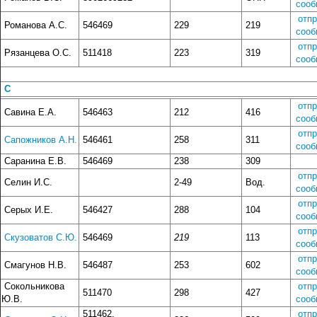
сооб
отп
Романова А.С.
546469
229
219
сооб
отп
Рязанцева О.С.
511418
223
319
сооб
С
отп
Савина Е.А.
546463
212
416
сооб
отп
Сапожников А.Н.
546461
258
311
сооб
Саранина Е.В.
546469
238
309
отп
Селин И.С.
2-49
Вод.
сооб
отп
Серых И.Е.
546427
288
104
сооб
отп
Скузоватов С.Ю.
546469
219
113
сооб
отп
Смагунов Н.В.
546487
253
602
сооб
Сокольникова
отп
511470
298
427
Ю.В.
сооб
511462,
отп