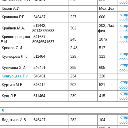
сооб
Кохов А.И.
Мех.Цех
отп
Кравцова Р.Г.
546487
227
606
сооб
511442,
202, Лаз.
отп
Крайнов М.А.
302
89148720633
физ.
сооб
Кривогорницына
541637,
отп
245
207а
Е.И.
89646541637
сооб
Крюков С.И.
2-48
517
отп
Кузнецова Л.Г.
511464
329
313
сооб
отп
Куликова З.И.
546491
295
605
сооб
Кунгурцева Т.И.
546461
234
220
отп
Куртиш М.Е.
546412
202
521
сооб
отп
Кущ Л.В.
511464
239
415
сооб
Л
отп
Ладыгина И.В.
546427
282
104
сооб