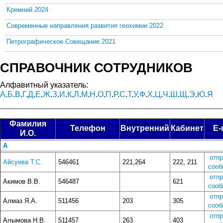
Кремний 2024
Современные направления развития геохимии 2022
Петрографическое Совещание 2021
СПРАВОЧНИК СОТРУДНИКОВ
Алфавитный указатель:
А
.
Б
.
В
.
Г
.
Д
.
Е
.
Ж
.
З
.
И
.
К
.
Л
.
М
.
Н
.
О
.
П
.
Р
.
С
.
Т
.
У
.
Ф
.
Х
.
Ц
.
Ч
.
Ш
.
Щ
.
Э
.
Ю
.
Я
Фамилия
Телефон
Внутренний
Кабинет
E-
И.О.
А
отп
Айсуева Т.С.
546461
221,264
222, 211
сооб
отп
Акимов В.В.
546487
621
сооб
отп
Алмаз Я.А.
511456
203
305
сооб
отп
Алымова Н.В.
511457
263
403