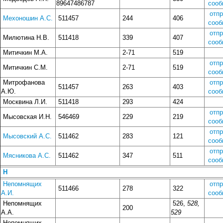
89647486787
сооб
отп
Мехоношин А.С.
511457
244
406
сооб
отп
Милютина Н.В.
511418
339
407
сооб
Митичкин М.А.
2-71
519
отп
Митичкин С.М.
2-71
519
сооб
Митрофанова
отп
511457
263
403
А.Ю.
сооб
Москвина Л.И.
511418
293
424
отп
Мысовская И.Н.
546469
229
219
сооб
отп
Мысовский А.С.
511462
283
121
сооб
отп
Мясникова А.С.
511462
347
511
сооб
Н
Непомнящих
отп
511466
278
322
А.И.
сооб
Непомнящих
526,
528,
200
А.А.
529
Непомнящих