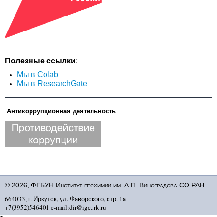
Полезные ссылки:
Мы в Colab
Мы в ResearchGate
Антикоррупционная деятельность
© 2026, ФГБУН Институт геохимии им. А.П. Виноградова СО РАН
664033, г. Иркутск, ул. Фаворского, стр. 1а
+7(3952)546401 e-mail:dir@igc.irk.ru