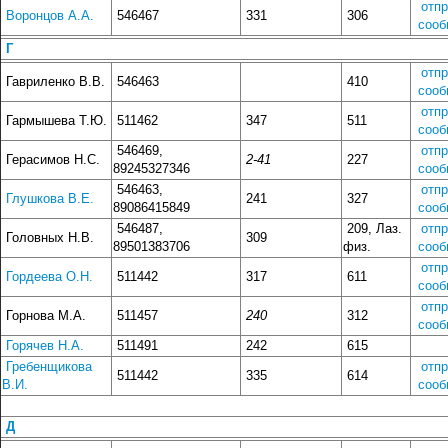
отп
Воронцов А.А.
546467
331
306
сооб
Г
отп
Гавриленко В.В.
546463
410
сооб
отп
Гармышева Т.Ю.
511462
347
511
сооб
546469,
отп
Герасимов Н.С.
2-41
227
89245327346
сооб
546463,
отп
Глушкова В.Е.
241
327
89086415849
сооб
546487,
209, Лаз.
отп
Головных Н.В.
309
89501383706
физ.
сооб
отп
Гордеева О.Н.
511442
317
611
сооб
отп
Горнова М.А.
511457
240
312
сооб
Горячев Н.А.
511491
242
615
Гребенщикова
отп
511442
335
614
В.И.
сооб
Д