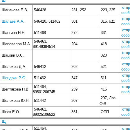
Ш
отп
Шабанова Е.В.
546428
231,
252
223
, 225
сооб
отп
Шалаев А.А.
546420, 511462
301
315,
511
сооб
отп
Шангина Н.Н.
511468
272
331
сооб
546463,
отп
Шаповалов М.А.
204
418
89149384514
сооб
отп
Шацкий В.С.
320
сооб
отп
Шелехов Д.А.
546412
202
521
сооб
отп
Шендрик Р.Ю.
511462
347
511
сооб
511464,
отп
Шептякова Н.В.
239
415
89501206745
сооб
207, Лаз.
Шолохова Ю.Н.
511442
307
физ.
546462,
отп
Шпак Е.О.
351
ОПП
89025106522
сооб
Щ
511464,
отп