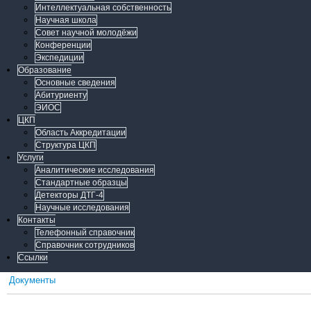
Интеллектуальная собственность
Научная школа
Совет научной молодёжи
Конференции
Экспедиции
Образование
Основные сведения
Абитуриенту
ЭИОС
ЦКП
Область Аккредитации
Структура ЦКП
Услуги
Аналитические исследования
Стандартные образцы
Детекторы ДТГ-4
Научные исследования
Контакты
Телефонный справочник
Справочник сотрудников
Ссылки
Документы