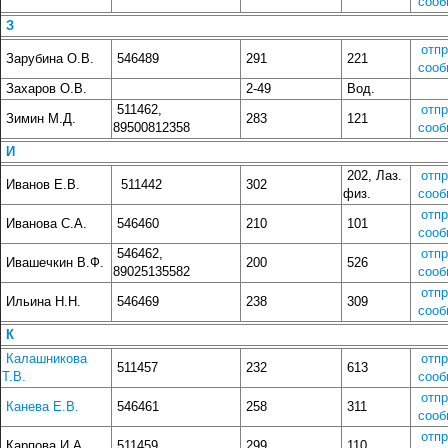
сооб
З
отп
Зарубина О.В.
546489
291
221
сооб
Захаров О.В.
2-49
Вод.
511462,
отп
Зимин М.Д.
283
121
89500812358
сооб
И
202, Лаз.
отп
Иванов Е.В.
511442
302
физ.
сооб
отп
Иванова С.А.
546460
210
101
сооб
546462,
отп
Ивашечкин В.Ф.
200
526
89025135582
сооб
отп
Ильина Н.Н.
546469
238
309
сооб
К
Калашникова
отп
511457
232
613
Т.В.
сооб
отп
Канева Е.В.
546461
258
311
сооб
отп
Карпова И.А.
511459
299
110