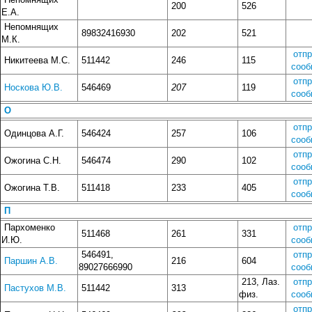
200
526
Е.А.
Непомнящих
89832416930
202
521
М.К.
отп
Никитеева М.С.
511442
246
115
сооб
отп
Носкова Ю.В.
546469
207
119
сооб
О
отп
Одинцова А.Г.
546424
257
106
сооб
отп
Ожогина С.Н.
546474
290
102
сооб
отп
Ожогина Т.В.
511418
233
405
сооб
П
Пархоменко
отп
511468
261
331
И.Ю.
сооб
546491,
отп
Паршин А.В.
216
604
89027666990
сооб
213, Лаз.
отп
Пастухов М.В.
511442
313
физ.
сооб
отп