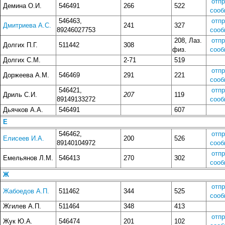
отп
Демина О.И.
546491
266
522
сооб
546463,
отп
Дмитриева А.С.
241
327
89246027753
сооб
208, Лаз.
отп
Долгих П.Г.
511442
308
физ.
сооб
Долгих С.М.
2-71
519
отп
Доржеева А.М.
546469
291
221
сооб
546421,
отп
Дриль С.И.
207
119
89149133272
сооб
Дьячков А.А.
546491
607
Е
546462,
отп
Елисеев И.А.
200
526
89140104972
сооб
отп
Емельянов Л.М.
546413
270
302
сооб
Ж
отп
Жабоедов А.П.
511462
344
525
сооб
Жгилев А.П.
511464
348
413
отп
Жук Ю.А
.
546474
201
102