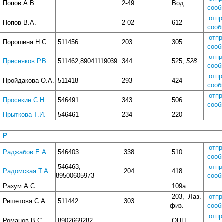
Попов А.В.
2-49
Вод.
сооб
отп
Попов В.А.
2-02
612
сооб
отп
Порошина Н.С.
511456
203
305
сооб
отп
Пресняков Р.В.
511462,89041119039
344
525,
528
сооб
отп
Пройдакова О.А.
511418
293
424
сооб
отп
Просекин С.Н.
546491
343
506
сооб
Прыткова Т.И.
546461
234
220
Р
отп
Раджабов Е.А.
546403
338
510
сооб
546463,
отп
Радомская Т.А.
204
418
89500605973
сооб
Разум А.С.
109а
203, Лаз.
отп
Решетова С.А.
511442
303
физ.
сооб
отп
Романов В.С.
8902669282
ОПП