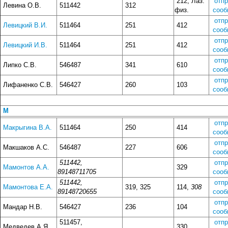
212, Лаз.
отп
Левина О.В.
511442
312
физ.
сооб
отп
Левицкий В.И.
511464
251
412
сооб
отп
Левицкий И.В.
511464
251
412
сооб
отп
Липко С.В.
546487
341
610
сооб
отп
Лифаненко С.В.
546427
260
103
сооб
М
отп
Макрыгина В.А.
511464
250
414
сооб
отп
Макшаков А.С.
546487
227
606
сооб
511442,
отп
Мамонтов А.А.
329
89148711705
сооб
511442,
отп
Мамонтова Е.А.
319, 325
114,
308
89148720655
сооб
отп
Мандар Н.В.
546427
236
104
сооб
511457,
отп
Медведев А.Я.
330