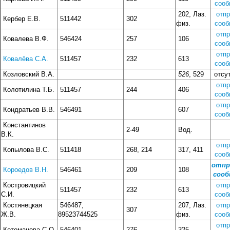
сооб
202, Лаз.
отп
Кербер Е.В.
511442
302
физ.
сооб
отп
Ковалева В.Ф.
546424
257
106
сооб
отп
Ковалёва С.А.
511457
232
613
сооб
Козловский В.А.
526
, 529
отсут
отп
Колотилина Т.Б.
511457
244
406
сооб
отп
Кондратьев В.В.
546491
607
сооб
Константинов
2-49
Вод.
В.К.
отп
Копылова В.С.
511418
268, 214
317, 411
сооб
отпр
Короедов В.Н.
546461
209
108
сооб
Костровицкий
отп
511457
232
613
С.И.
сооб
Костянецкая
546487,
207, Лаз.
отп
307
Ж.В.
89523744525
физ.
сооб
отп
Котоманова С.О.
546401
276
325