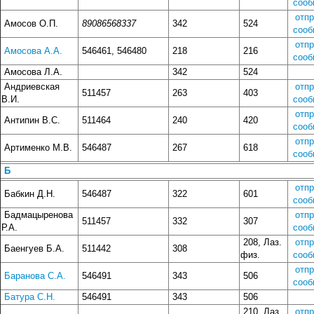
сооб
отп
Амосов О.П.
89086568337
342
524
сооб
отп
Амосова А.А.
546461, 546480
218
216
сооб
Амосова Л.А.
342
524
Андриевская
отп
511457
263
403
В.И.
сооб
отп
Антипин В.С.
511464
240
420
сооб
отп
Артименко М.В.
546487
267
618
сооб
Б
отп
Бабкин Д.Н.
546487
322
601
сооб
Бадмацыренова
отп
511457
332
307
Р.А.
сооб
208, Лаз.
отп
Баенгуев Б.А.
511442
308
физ.
сооб
отп
Баранова С.А.
546491
343
506
сооб
Батура С.Н.
546491
343
506
210, Лаз.
отп