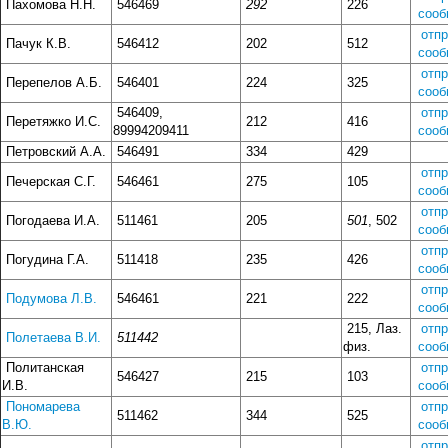
Пахомова Н.Н.
546469
292
226
сооб
отп
Пачук К.В.
546412
202
512
сооб
отп
Перепелов А.Б.
546401
224
325
сооб
546409,
отп
Перетяжко И.С.
212
416
89994209411
сооб
Петровский А.А.
546491
334
429
отп
Печерская С.Г.
546461
275
105
сооб
отп
Погодаева И.А.
511461
205
501
, 502
сооб
отп
Погудина Г.А.
511418
235
426
сооб
отп
Подумова Л.В.
546461
221
222
сооб
215, Лаз.
отп
Полетаева В.И.
511442
физ.
сооб
Политанская
отп
546427
215
103
И.В.
сооб
Пономарева
отп
511462
344
525
В.Ю.
сооб
отп