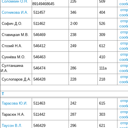
Соломеин О.Н.
226
509
89149468645
сооб
отп
Сотникова И.А.
511457
346
404
сооб
отп
Софич Д.О.
511462
2-00
526
сооб
отп
Ставицкая М.В.
546469
238
309
сооб
отп
Стозий Н.А.
546412
249
612
сооб
отп
Сукнёва М.О.
546463
410
сооб
Султаншина
отп
546474
286
111а
И.А.
сооб
отп
Суслопаров Д.А.
546428
228
218
сооб
Т
отп
Тарасова Ю.И.
511463
242
615
сооб
отп
Тарасюк Н.А.
511442
287
303
сооб
отп
Таусон В.Л.
546429
296
621