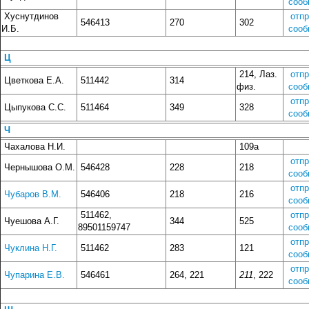
сооб
Хуснутдинов
отп
546413
270
302
И.Б.
сооб
Ц
214, Лаз.
отп
Цветкова Е.А.
511442
314
физ.
сооб
отп
Цыпукова С.С.
511464
349
328
сооб
Ч
Чахалова Н.И.
109а
отп
Чернышова О.М.
546428
228
218
сооб
отп
Чубаров В.М.
546406
218
216
сооб
511462,
отп
Чуешова А.Г.
344
525
89501159747
сооб
отп
Чуклина Н.Г.
511462
283
121
сооб
отп
Чупарина Е.В.
546461
264, 221
211
, 222
сооб