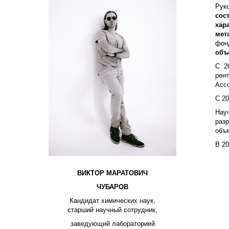
Рук
сос
хар
мет
фон
объ
С 2
рент
Ассо
С 2
Нау
раз
объе
В 20
ВИКТОР МАРАТОВИЧ
ЧУБАРОВ
Кандидат химических наук,
старший научный сотрудник,
заведующий лабораторией