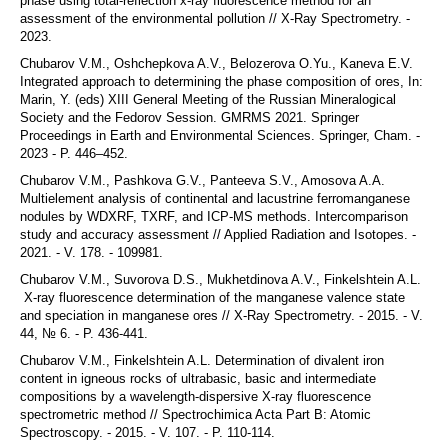
phase using total-reflection x-ray fluorescence method for an
assessment of the environmental pollution // X-Ray Spectrometry. -
2023.
Chubarov V.M., Oshchepkova A.V., Belozerova O.Yu., Kaneva E.V.
Integrated approach to determining the phase composition of ores, In:
Marin, Y. (eds) XIII General Meeting of the Russian Mineralogical
Society and the Fedorov Session. GMRMS 2021. Springer
Proceedings in Earth and Environmental Sciences. Springer, Cham. -
2023 - P. 446–452.
Chubarov V.M., Pashkova G.V., Panteeva S.V., Amosova A.A.
Multielement analysis of continental and lacustrine ferromanganese
nodules by WDXRF, TXRF, and ICP-MS methods. Intercomparison
study and accuracy assessment // Applied Radiation and Isotopes. -
2021. - V. 178. - 109981.
Chubarov V.M., Suvorova D.S., Mukhetdinova A.V., Finkelshtein A.L.
X-ray fluorescence determination of the manganese valence state
and speciation in manganese ores // X-Ray Spectrometry. - 2015. - V.
44, № 6. - P. 436-441.
Chubarov V.M., Finkelshtein A.L. Determination of divalent iron
content in igneous rocks of ultrabasic, basic and intermediate
compositions by a wavelength-dispersive X-ray fluorescence
spectrometric method // Spectrochimica Acta Part B: Atomic
Spectroscopy. - 2015. - V. 107. - P. 110-114.