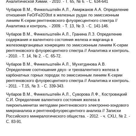
Аналитической Химии. - 2010. - Т. 65, № 6. - С. 634-641
Чубаров В.М., Финкельштейн А.Л., Амиржанов А.А. Определение
отношения FeO/Fe2O3tot в железных рудах по эмиссионным
линиям K-серии рентгеновского флуоресцентного спектра //
Аналитика и контроль. - 2009. - Т. 13, № 3. - С. 141-146.
Чубаров В.М., Финкельштейн А.Л., Гранина Л.З. Определение
содержания и валентного состояния железа и марганца в
железомарганцевых конкрециях по эмиссионным линиям K-серии
рентгеновского флуоресцентного спектра // Аналитика и контроль.
- 2010. - Т. 14, № 2. - С. 65-72.
Чубаров В.М., Финкельштейн А.Л., Мухетдинова А.В.
Определение соотношения двух- и трехвалентного железа в
карбонатных горных породах по эмиссионным линиям K-серии
рентгеновского флуоресцентного спектра // Аналитика и контроль.
- 2011. - Т.15, № 3. - C. 339-343.
Чубаров В.М., Финкельштейн А.Л., Суворова Л.Ф., Костровицкий
С.И. Определение валентного состояния железа в
пикроильменитах методами рентгеновского электронно-зондового
микроанализа и рентгенофлуоресцентного анализа // Записки
Российского минералогического общества. - 2012. - ч. CXLI, № 2. -
С. 83-91.