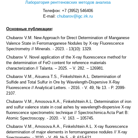
Лаборатория рентгеновских методов анализа
Телефон: +7 (3952) 546406
E-mail:
chubarov@igc.irk.ru
Основные публикации
:
Chubarov V.M. New Approach for Direct Determination of Manganese
Valence State in Ferromanganese Nodules by X-ray Fluorescence
Spectrometry // Minerals. - 2023. - 13(10): 1329.
Chubarov V. Novel application of the X-ray fluorescence method for
the determination of FeO content for reference materials
characterization // Talanta. – 2025. – V. 282. – 126981.
Chubarov V.M., Aisueva T.S., Finkelshtein A.L. Determination of
Sulfide and Total Sulfur in Ore by Wavelength-Dispersive X-Ray
Fluorescence // Analytical Letters. - 2016. - V. 49, № 13. - P. 2099-
2107.
Chubarov V.M., Amosova A.A., Finkelshtein A.L. Determination of iron
and sulfur valence state in coal ashes by wavelength-dispersive X-ray
fluorescence spectrometric technique // Spectrochimica Acta Part B:
Atomic Spectroscopy. - 2020. - V. 163. – 105745.
Chubarov V.M., Amosova A.A., Finkelshtein A.L. X-ray fluorescence
determination of major elements in ferromanganese nodules // X-ray
Spectrometry. - 2020. - V. 49, № 5. - P. 615-621.