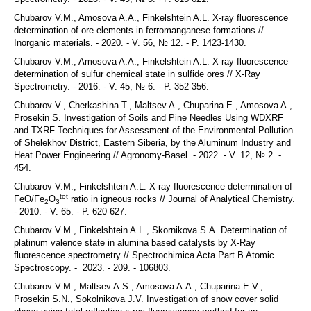
Chubarov V.M., Amosova A.A., Finkelshtein A.L. X-ray fluorescence
determination of ore elements in ferromanganese formations //
Inorganic materials. - 2020. - V. 56, № 12. - P. 1423-1430.
Chubarov V.M., Amosova A.A., Finkelshtein A.L. X-ray fluorescence
determination of sulfur chemical state in sulfide ores // X-Ray
Spectrometry. - 2016. - V. 45, № 6. - P. 352-356.
Chubarov V., Cherkashina T., Maltsev A., Chuparina E., Amosova A.,
Prosekin S. Investigation of Soils and Pine Needles Using WDXRF
and TXRF Techniques for Assessment of the Environmental Pollution
of Shelekhov District, Eastern Siberia, by the Aluminum Industry and
Heat Power Engineering // Agronomy-Basel. - 2022. - V. 12, № 2. -
454.
Chubarov V.M., Finkelshtein A.L. X-ray fluorescence determination of
tot
FeO/Fe
O
ratio in igneous rocks // Journal of Analytical Chemistry.
2
3
- 2010. - V. 65. - P. 620-627.
Chubarov V.M., Finkelshtein A.L., Skornikova S.A. Determination of
platinum valence state in alumina based catalysts by X-Ray
fluorescence spectrometry // Spectrochimica Acta Part B Atomic
Spectroscopy. - 2023. - 209. - 106803.
Chubarov V.M., Maltsev A.S., Amosova A.A., Chuparina E.V.,
Prosekin S.N., Sokolnikova J.V. Investigation of snow cover solid