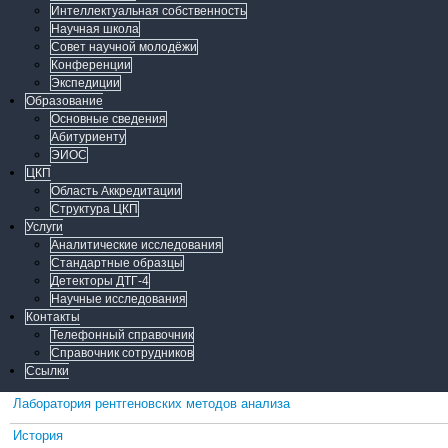
Интеллектуальная собственность
Научная школа
Совет научной молодёжи
Конференции
Экспедиции
Образование
Основные сведения
Абитуриенту
ЭИОС
ЦКП
Область Аккредитации
Структура ЦКП
Услуги
Аналитические исследования
Стандартные образцы
Детекторы ДТГ-4
Научные исследования
Контакты
Телефонный справочник
Справочник сотрудников
Ссылки
Лаборатория рентгеновских методов анализа
История