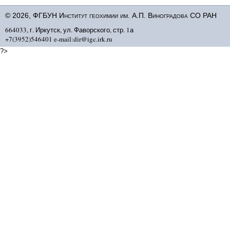
© 2026, ФГБУН Институт геохимии им. А.П. Виноградова СО РАН
664033, г. Иркутск, ул. Фаворского, стр. 1а
+7(3952)546401 e-mail:dir@igc.irk.ru
?>