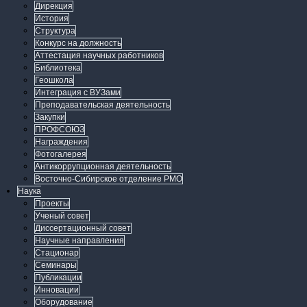
Дирекция
История
Структура
Конкурс на должность
Аттестация научных работников
Библиотека
Геошкола
Интеграция с ВУЗами
Преподавательская деятельность
Закупки
ПРОФСОЮЗ
Награждения
Фотогалерея
Антикоррупционная деятельность
Восточно-Сибирское отделение РМО
Наука
Проекты
Ученый совет
Диссертационный совет
Научные направления
Стационар
Семинары
Публикации
Инновации
Оборудование