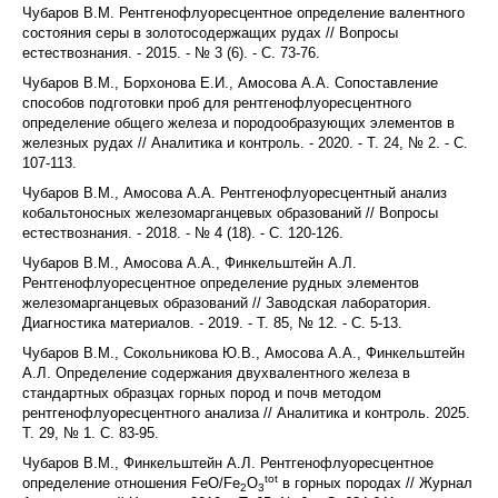
Чубаров В.М. Рентгенофлуоресцентное определение валентного
состояния серы в золотосодержащих рудах // Вопросы
естествознания. - 2015. - № 3 (6). - С. 73-76.
Чубаров В.М., Борхонова Е.И., Амосова А.А. Сопоставление
способов подготовки проб для рентгенофлуоресцентного
определение общего железа и породообразующих элементов в
железных рудах // Аналитика и контроль. - 2020. - Т. 24, № 2. - С.
107-113.
Чубаров В.М., Амосова А.А. Рентгенофлуоресцентный анализ
кобальтоносных железомарганцевых образований // Вопросы
естествознания. - 2018. - № 4 (18). - С. 120-126.
Чубаров В.М., Амосова А.А., Финкельштейн А.Л.
Рентгенофлуоресцентное определение рудных элементов
железомарганцевых образований // Заводская лаборатория.
Диагностика материалов. - 2019. - Т. 85, № 12. - С. 5-13.
Чубаров В.М., Сокольникова Ю.В., Амосова А.А., Финкельштейн
А.Л. Определение содержания двухвалентного железа в
стандартных образцах горных пород и почв методом
рентгенофлуоресцентного анализа // Аналитика и контроль. 2025.
Т. 29, № 1. С. 83-95.
Чубаров В.M., Финкельштейн А.Л. Рентгенофлуоресцентное
tot
определение отношения FeO/Fe
O
в горных породах // Журнал
2
3