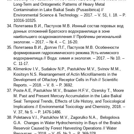
Long-Term and Ontogenetic Patterns of Heavy Metal
Contamination in Lake Baikal Seals (Pusasibirica) //
Environmental Science & Technology. – 2017. – V. 51, I. 18. – P.
10316-10325.
Полетаева В.И., Пастухов М.В. Ионный состав поровых вод
донных отложений Братского водохранилище в зоне
наибольшего осадконакопления // Проблемы региональной
экологии. – 2017. – № 4. – С. 16-20.
Полетаева В.И., Долгих П.Г., Пастухов М.В. Особенности
формирования гидрохимического режима Усть-илимского
водохранилища // Вода: химия и экология. – 2017. – № 10. –
С. 11-17.
Klimenkov I.V., Sudakov N.P., Pastukhov M.V., Svinov M.M.,
Kositsyn N.S. Rearrangement of Actin Microfilaments in the
Development of Olfactory Receptor Cells in Fish // Scientific
Reports. – 2018. – V. 8. – P. 3692.
Poste A.E, Pastukhov M.V., Braaten H.F.V., Ozersky T., Moore
M. Past and Present Mercury Accumulation in the Lake Baikal
Seal: Temporal Trends, Effects of Life History, and Toxicological
Implications // Environmental Toxicology and Chemistry, 2018. –
V. 37, № 5. – P. 1476-1486.
Poletaeva V.I., Pastukhov M.V., Zagorulko N.A., Belogolova
G.A. Changes in Water Hydrochemistry in Bays of the Bratsk
Reservoir Caused by Forest Harvesting Operations // Water
Resources. – 2018. – V. 45, № 3. – P. 369-378.