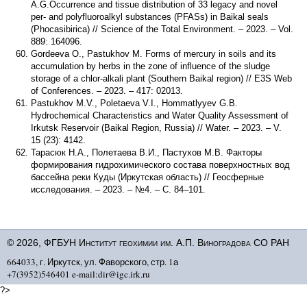
A.G.Occurrence and tissue distribution of 33 legacy and novel
per- and polyfluoroalkyl substances (PFASs) in Baikal seals
(Phocasibirica) // Science of the Total Environment. – 2023. – Vol.
889: 164096.
Gordeeva O., Pastukhov M. Forms of mercury in soils and its
accumulation by herbs in the zone of influence of the sludge
storage of a chlor-alkali plant (Southern Baikal region) // E3S Web
of Conferences. – 2023. – 417: 02013.
Pastukhov M.V., Poletaeva V.I., Hommatlyyev G.B.
Hydrochemical Characteristics and Water Quality Assessment of
Irkutsk Reservoir (Baikal Region, Russia) // Water. – 2023. – V.
15 (23): 4142.
Тарасюк Н.А., Полетаева В.И., Пастухов М.В. Факторы
формирования гидрохимического состава поверхностных вод
бассейна реки Куды (Иркутская область) // Геосферные
исследования. – 2023. – №4. – С. 84–101.
© 2026, ФГБУН Институт геохимии им. А.П. Виноградова СО РАН
664033, г. Иркутск, ул. Фаворского, стр. 1а
+7(3952)546401 e-mail:dir@igc.irk.ru
?>