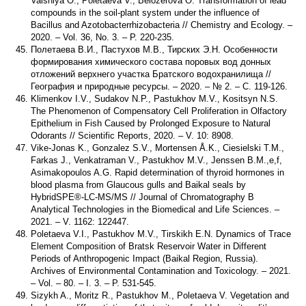
Vaishlya O., Poletaeva V., Belozerova O. Transformation of lead
compounds in the soil-plant system under the influence of
Bacillus and Azotobacterrhizobacteria // Chemistry and Ecology. –
2020. – Vol. 36, No. 3. – P. 220-235.
Полетаева В.И., Пастухов М.В., Тирских Э.Н. Особенности
формирования химического состава поровых вод донных
отложений верхнего участка Братского водохранилища //
География и природные ресурсы. – 2020. – № 2. – С. 119-126.
Klimenkov I.V., Sudakov N.P., Pastukhov M.V., Kositsyn N.S.
The Phenomenon of Compensatory Cell Proliferation in Olfactory
Epithelium in Fish Caused by Prolonged Exposure to Natural
Odorants // Scientific Reports, 2020. – V. 10: 8908.
Vike-Jonas K., Gonzalez S.V., Mortensen Å.K., Ciesielski T.M.,
Farkas J., Venkatraman V., Pastukhov M.V., Jenssen B.M.,e,f,
Asimakopoulos A.G. Rapid determination of thyroid hormones in
blood plasma from Glaucous gulls and Baikal seals by
HybridSPE®-LC-MS/MS // Journal of Chromatography B
Analytical Technologies in the Biomedical and Life Sciences. –
2021. – V. 1162: 122447.
Poletaeva V.I., Pastukhov M.V., Tirskikh E.N. Dynamics of Trace
Element Composition of Bratsk Reservoir Water in Different
Periods of Anthropogenic Impact (Baikal Region, Russia).
Archives of Environmental Contamination and Toxicology. – 2021.
– Vol. – 80. – I. 3. – P. 531-545.
Sizykh A., Moritz R., Pastukhov M., Poletaeva V. Vegetation and