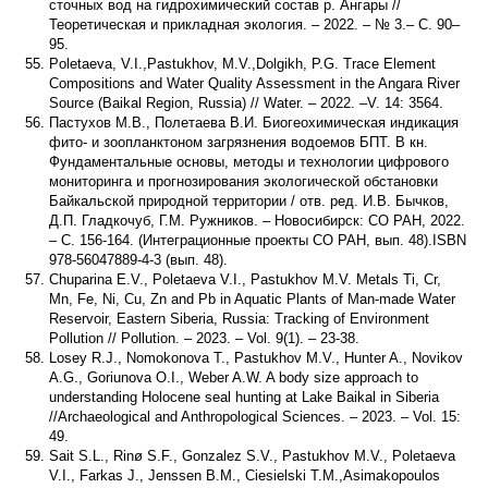
сточных вод на гидрохимический состав р. Ангары //
Теоретическая и прикладная экология. – 2022. – № 3.– С. 90–
95.
Poletaeva, V.I.,Pastukhov, M.V.,Dolgikh, P.G. Trace Element
Compositions and Water Quality Assessment in the Angara River
Source (Baikal Region, Russia) // Water. – 2022. –V. 14: 3564.
Пастухов М.В., Полетаева В.И. Биогеохимическая индикация
фито- и зоопланктоном загрязнения водоемов БПТ. В кн.
Фундаментальные основы, методы и технологии цифрового
мониторинга и прогнозирования экологической обстановки
Байкальской природной территории / отв. ред. И.В. Бычков,
Д.П. Гладкочуб, Г.М. Ружников. – Новосибирск: СО РАН, 2022.
– С. 156-164. (Интеграционные проекты СО РАН, вып. 48).ISBN
978-56047889-4-3 (вып. 48).
Chuparina E.V., Poletaeva V.I., Pastukhov M.V. Metals Ti, Cr,
Mn, Fe, Ni, Cu, Zn and Pb in Aquatic Plants of Man-made Water
Reservoir, Eastern Siberia, Russia: Tracking of Environment
Pollution // Pollution. – 2023. – Vol. 9(1). – 23-38.
Losey R.J., Nomokonova T., Pastukhov M.V., Hunter A., Novikov
A.G., Goriunova O.I., Weber A.W. A body size approach to
understanding Holocene seal hunting at Lake Baikal in Siberia
//Archaeological and Anthropological Sciences. – 2023. – Vol. 15:
49.
Sait S.L., Rinø S.F., Gonzalez S.V., Pastukhov M.V., Poletaeva
V.I., Farkas J., Jenssen B.M., Ciesielski T.M.,Asimakopoulos