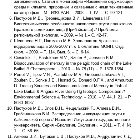
загрязнения // Статья в монографии «Изменение окружающей
среды и климата, природные и связанные с ними техногенные
катастрофы».– М.: ИФЗ РАН. – 2008. – Т. IV. – С. 99-121.
Пастухов М.В., Гребенщикова В.И., Шевелева Н.Г.
Биогеохимические особенности накопления ртути планктоном
Братского водохранилища (Прибайкалье) // Проблемы
региональной экологии. – 2009. – № 1.– С. 42-47.
Шевелева Н.Г., Пастухов М.В. Зоопланктон Братского
водохранилища в 2006-2007 гг. // Бюллетень МОИП, Отд.
биол. – 2009. – Т. 114, Вып. 6. – С. 9-14.
Ciesielski T., Pastukhov M.V., Szefer P., Jenssen B.M..
Bioaccumulation of mercury in the pelagic food chain of the Lake
Baikal // Chemosphere. – 2010. – № 78 (11). – P. 1378-1384.
Perrot V., Epov V.N., Pastukhov M.V., Grebenshchikova V.I.,
Zouiten C., Sonke J.E., Husted S., Donard O.F.X., and Amouroux
D. Tracing Sources and Bioaccumulation of Mercury in Fish of
Lake Baikal & Angara River Using Hg Isotopic Composition //
Environmental Science & Technology. – 2010. – V. 44, I. 21. – P.
8030–8037.
Пастухов М.В., Эпов В.Н., Чещельский Т., Алиева В.И.,
Гребенщикова В.И. Распределение и аккумуляция ртути в
байкальской нерпе // Известия Иркутского государственного
университета. Серия «Биология. Экология». – 2011. – Т. 4, №
1. – С. 56–66.
Алиева В.И., Бутаков Е.В., Пастухов М.В., Андрулайтис Л.Д.