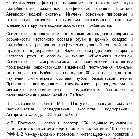
и биотические факторы, влияющие на накопление ртути
гидробионтами различных трофических уровней Байкало-
Ангарской водной системы. Изучены основные природные и
техногенные источники поступления потенциально токсичных
элементов в крупные водные экосистемы Прибайкалья.
Совместно с французскими коллегами исследованы формы и
особенности изотопного состава ртути в донных осадках и
гидробионтах различных трофических уровней оз. Байкал и
Братского водохранилища. Изучено распределение форм и
изотопов ртути в органах и тканях байкальских тюленей.
Совместно с американскими и норвежскими коллегами
произведена реконструкция изменений поступления тяжелых
металлов в оз. Байкал за последние 80 лет по результатам
изучения химического состава зубов байкальской нерпы.
Проведены исследования аккумуляции, распределения и
миграции микроэлементов в гидробионтах бентосной и
пелагической пищевых цепей оз. Байкал.
В настоящее время М.В. Пастухов проводит эколого-
геохимические исследования экосистем водохранилищ
Ангарского каскада ГЭС и оз. Байкал.
М.В. Пастухов – автор и соавтор 156 научных публикаций,
являлся и является руководителем и исполнителем 10 проектов
РФФИ, 2 международных проектов, 4 интеграционных проектов и