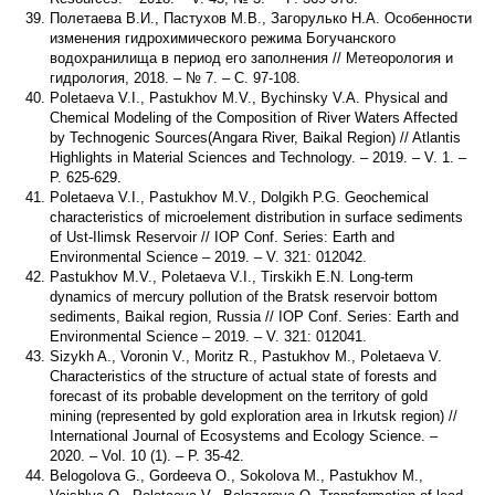
Полетаева В.И., Пастухов М.В., Загорулько Н.А. Особенности
изменения гидрохимического режима Богучанского
водохранилища в период его заполнения // Метеорология и
гидрология, 2018. – № 7. – С. 97-108.
Poletaeva V.I., Pastukhov M.V., Bychinsky V.A. Physical and
Chemical Modeling of the Composition of River Waters Affected
by Technogenic Sources(Angara River, Baikal Region) // Atlantis
Highlights in Material Sciences and Technology. – 2019. – V. 1. –
P. 625-629.
Poletaeva V.I., Pastukhov M.V., Dolgikh P.G. Geochemical
characteristics of microelement distribution in surface sediments
of Ust-Ilimsk Reservoir // IOP Conf. Series: Earth and
Environmental Science – 2019. – V. 321: 012042.
Pastukhov M.V., Poletaeva V.I., Tirskikh E.N. Long-term
dynamics of mercury pollution of the Bratsk reservoir bottom
sediments, Baikal region, Russia // IOP Conf. Series: Earth and
Environmental Science – 2019. – V. 321: 012041.
Sizykh A., Voronin V., Moritz R., Pastukhov M., Poletaeva V.
Characteristics of the structure of actual state of forests and
forecast of its probable development on the territory of gold
mining (represented by gold exploration area in Irkutsk region) //
International Journal of Ecosystems and Ecology Science. –
2020. – Vol. 10 (1). – P. 35-42.
Belogolova G., Gordeeva O., Sokolova M., Pastukhov M.,