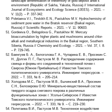
landscape differentiation of theterritory of gold deposit andit’s
environment (Republic of Sakha, Yakutia, Russia) // International
Journal of Ecosystems and Ecology Science (IJEES). – 2021. –
V. 11(2). – P. 337-342.
Poletaeva V.I., Tirskikh E.N., Pastukhov M.V. Hydrochemistry of
sediment pore water in the Bratsk reservoir (Baikal region,
Russia) // Scientific Reports. – 2021. – V. 11: 90603.
Gordeeva O., Belogolova G., Pastukhov M. Mercury
bioaccumulation by higher plants and mushrooms around chlor-
alkali and metallurgical industries in the Baikal region, Southern
Siberia, Russia // Chemistry and Ecology. – 2021. – Vol. 37, I. 8.
– P. 729-745.
Баенгуев Б. А., Белоголова Г. А., Чупарина Е. В., Просекин С.
Н., Долгих П. Г., Пастухов М. В. Распределение содержания
свинца и формы его соединений в техногенной почве г.
Свирска (Южное Прибайкалье) // Известия Томского
политехнического университета. Инжиниринг георесурсов. –
2022. – Т. 333, № 8. – 205–214.
Холодова М.С., Пастухов М.В., Бычинский В.А., Просекин
С.Н., Белозерова О.Ю. Минерально-вещественный состав
твердого осадка снегового покрова в различных
функциональных зонах г. Усолье-Сибирское // Известия
Томского политехнического университета. Инжиниринг
георесурсов. – 2022. – Т. 333, № 9. – С. 219–230.
Полетаева В.И., Пастухов М.В. Техногенное воздействие