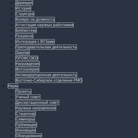
Дирекция
История
Структура
Конкурс на должность
Аттестация научных работников
Библиотека
Геошкола
Интеграция с ВУЗами
Преподавательская деятельность
Закупки
ПРОФСОЮЗ
Награждения
Фотогалерея
Антикоррупционная деятельность
Восточно-Сибирское отделение РМО
Наука
Проекты
Ученый совет
Диссертационный совет
Научные направления
Стационар
Семинары
Публикации
Инновации
Оборудование