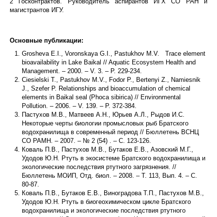
2 Госконтрактов. Руководитель аспирантов ИГХ СО РАН и
магистрантов ИГУ.
Основные публикации:
Grosheva E.I., Voronskaya G.I., Pastukhov M.V. Trace element
bioavailability in Lake Baikal // Aquatic Ecosystem Health and
Management. – 2000. – V. 3. – P. 229-234.
Ciesielski T., Pastukhov M.V., Fodor P., Bertenyi Z., Namiesnik
J., Szefer P. Relationships and bioaccumulation of chemical
elements in Baikal seal (Phoca sibirica) // Environmental
Pollution. – 2006. – V. 139. – P. 372-384.
Пастухов М.В., Матвеев А.Н., Юрьев А.Л., Рыдов И.С.
Некоторые черты биологии промысловых рыб Братского
водохранилища в современный период // Бюллетень ВСНЦ
СО РАМН. – 2007. – № 2 (54) . – С. 123-126.
Коваль П.В., Пастухов М.В., Бутаков Е.В., Азовский М.Г.,
Удодов Ю.Н. Ртуть в экосистеме Братского водохранилища и
экологические последствия ртутного загрязнения. //
Бюллетень МОИП, Отд. биол. – 2008. – Т. 113, Вып. 4. – С.
80-87.
Коваль П.В., Бутаков Е.В., Виноградова Т.П., Пастухов М.В.,
Удодов Ю.Н. Ртуть в биогеохимическом цикле Братского
водохранилища и экологические последствия ртутного