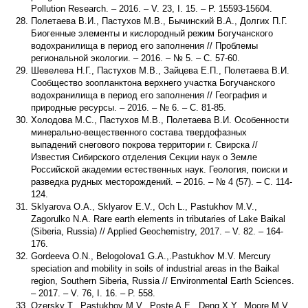
Pollution Research. – 2016. – V. 23, I. 15. – P. 15593-15604.
Полетаева В.И., Пастухов М.В., Бычинский В.А., Долгих П.Г.
Биогенные элементы и кислородный режим Богучанского
водохранилища в период его заполнения // Проблемы
региональной экологии. – 2016. – № 5. – С. 57-60.
Шевелева Н.Г., Пастухов М.В., Зайцева Е.П., Полетаева В.И.
Сообщество зоопланктона верхнего участка Богучанского
водохранилища в период его заполнения // География и
природные ресурсы. – 2016. – № 6. – С. 81-85.
Холодова М.С., Пастухов М.В., Полетаева В.И. Особенности
минерально-вещественного состава твердофазных
выпадений снегового покрова территории г. Свирска //
Известия Сибирского отделения Секции наук о Земле
Российской академии естественных наук. Геология, поиски и
разведка рудных месторождений. – 2016. – № 4 (57). – С. 114-
124.
Sklyarova O.A., Sklyarov E.V., Och L., Pastukhov M.V.,
Zagorulko N.A. Rare earth elements in tributaries of Lake Baikal
(Siberia, Russia) // Applied Geochemistry, 2017. – V. 82. – 164-
176.
Gordeeva O.N., Belogolova1 G.A.,.Pastukhov M.V. Mercury
speciation and mobility in soils of industrial areas in the Baikal
region, Southern Siberia, Russia // Environmental Earth Sciences.
– 2017. – V. 76, I. 16. – P. 558.
Ozersky T., Pastukhov M.V., Poste A.E., Deng X.Y., Moore M.V.