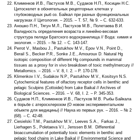
Клименков И.В., Пастухов М.В., Судаков Н.П., Косицин Н.С.
Цитоскелет в обонятельных рецепторных клетках у
глубоководных рыб оз. Байкал при разных функциональных
нагрузках // Цитология. – 2015. – Т. 57, № 9. – С. 632-633.
Аношко П.Н., Тягун М.Л., Пастухов М.В., Полетаева В.И.
Валидность определения возраста и линейно-весовая
структура пеляди Братского водохранилища // Вода: химия и
экология. – 2015. – № 12. – С. 143-147.
Perrot V., Masbou J., Pastukhov M.V., Epov V.N., Point D.,
Berail S., Becker P.R., Sonke J.E., Amouroux D. Natural Hg
isotopic composition of different Hg compounds in mammal
tissues as a proxy for in vivo breakdown of toxic methylmercury //
Metallomics. – 2016. – V. 8, I. 2. – P. 170-178.
Klimenkov I.V., Sudakov N.P., Pastukhov M.V., Kositsyn N.S.
Cytochemical features of olfactory receptor cells in benthic and
pelagic Sculpins (Cottoidei) from Lake Baikal // Archives of
Biological Sciences. – 2016. – V. 68, I. 2. – P. 345-353.
Судаков Н.П., Клименков И.В., Пастухов М.В. Рыбы Байкала
в борьбе с атеросклерозом (О новом экспериментальном
объекте для медицины) // Наука из первых рук. – 2016. – № 2
(68). – С. 42-48.
Ciesielski T.M., Pastukhov M.V., Leeves S.A., Farkas J.,
Lierhagen S., Poletaeva V.I., Jenssen B.M. Differential
bioaccumulation of potentially toxic elements in benthic and
pelagic food chains in Lake Baikal // Environmental Science and