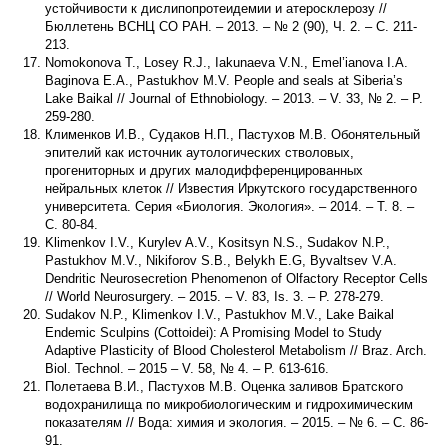
устойчивости к дислипопротеидемии и атеросклерозу //
Бюллетень ВСНЦ СО РАН. – 2013. – № 2 (90), Ч. 2. – С. 211-
213.
Nomokonova T., Losey R.J., Iakunaeva V.N., Emel’ianova I.A.
Baginova E.A., Pastukhov M.V. People and seals at Siberia’s
Lake Baikal // Journal of Ethnobiology. – 2013. – V. 33, № 2. – P.
259-280.
Клименков И.В., Судаков Н.П., Пастухов М.В. Обонятельный
эпителий как источник аутологических стволовых,
прогениторных и других малодифференцированных
нейральных клеток // Известия Иркутского государственного
университета. Серия «Биология. Экология». – 2014. – Т. 8. –
С. 80-84.
Klimenkov I.V., Kurylev A.V., Kositsyn N.S., Sudakov N.P.,
Pastukhov M.V., Nikiforov S.B., Belykh E.G, Byvaltsev V.A.
Dendritic Neurosecretion Phenomenon of Olfactory Receptor Cells
// World Neurosurgery. – 2015. – V. 83, Is. 3. – P. 278-279.
Sudakov N.P., Klimenkov I.V., Pastukhov M.V., Lake Baikal
Endemic Sculpins (Cottoidei): A Promising Model to Study
Adaptive Plasticity of Blood Cholesterol Metabolism // Braz. Arch.
Biol. Technol. – 2015 – V. 58, № 4. – P. 613-616.
Полетаева В.И., Пастухов М.В. Оценка заливов Братского
водохранилища по микробиологическим и гидрохимическим
показателям // Вода: химия и экология. – 2015. – № 6. – С. 86-
91.