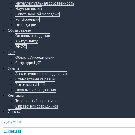
Интеллектуальная собственность
Научная школа
Совет научной молодёжи
Конференции
Экспедиции
Образование
Основные сведения
Абитуриенту
ЭИОС
ЦКП
Область Аккредитации
Структура ЦКП
Услуги
Аналитические исследования
Стандартные образцы
Детекторы ДТГ-4
Научные исследования
Контакты
Телефонный справочник
Справочник сотрудников
Ссылки
Документы
Дирекция