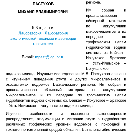
региона.
ПАСТУХОВ
Им собран и
МИХАИЛ ВЛАДИМИРОВИЧ
проанализирован
обширный материал
по аккумуляции
К.б.н., c.н.с.
микроэлементов и их
Лаборатория «Лаборатория
передаче по
экологической геохимии и эволюции
трофическим цепям
геосистем»
гидробионтов водной
системы: оз. Байкал –
E-mail:
mpast@igc.irk.ru
Иркутское – Братское
– Усть-Илимское –
Богучанское
водохранилища. Научные исследования М.В. Пастухова связаны
с изучением поведения ртути и других микроэлементов в
экосистемах водоемов Байкальского региона. Им собран и
проанализирован обширный материал по аккумуляции
микроэлементов и их передаче по трофическим цепям
гидробионтов водной системы: оз. Байкал – Иркутское – Братское
– Усть-Илимское – Богучанское водохранилища.
Изучены особенности и выявлены закономерности
распределения, аккумуляции и миграции ртути в гидробионтах
различных трофических уровней водоемов с природной и
техногенно измененной средой обитания. Выявлены абиотические