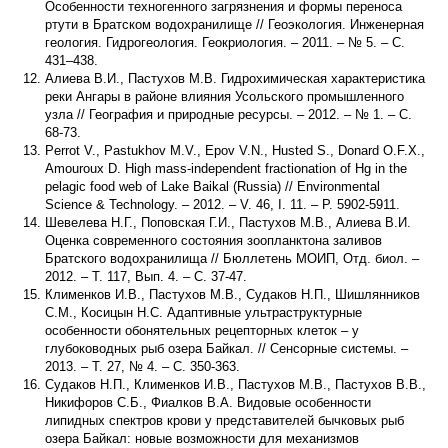
Особенности техногенного загрязнения и формы переноса
ртути в Братском водохранилище // Геоэкология. Инженерная
геология. Гидрогеология. Геокриология. – 2011. – № 5. – С.
431–438.
Алиева В.И., Пастухов М.В. Гидрохимическая характеристика
реки Ангары в районе влияния Усольского промышленного
узла // География и природные ресурсы. – 2012. – № 1. – С.
68-73.
Perrot V., Pastukhov M.V., Epov V.N., Husted S., Donard O.F.X.,
Amouroux D. High mass-independent fractionation of Hg in the
pelagic food web of Lake Baikal (Russia) // Environmental
Science & Technology. – 2012. – V. 46, I. 11. – P. 5902-5911.
Шевелева Н.Г., Поповская Г.И., Пастухов М.В., Алиева В.И.
Оценка современного состояния зоопланктона заливов
Братского водохранилища // Бюллетень МОИП, Отд. биол. –
2012. – Т. 117, Вып. 4. – С. 37-47.
Клименков И.В., Пастухов М.В., Судаков Н.П., Шишлянников
С.М., Косицын Н.С. Адаптивные ультраструктурные
особенности обонятельных рецепторных клеток – у
глубоководных рыб озера Байкал. // Сенсорные системы. –
2013. – Т. 27, № 4. – С. 350-363.
Судаков Н.П., Клименков И.В., Пастухов М.В., Пастухов В.В.,
Никифоров С.Б., Фиалков В.А. Видовые особенности
липидных спектров крови у представителей бычковых рыб
озера Байкал: новые возможности для механизмов