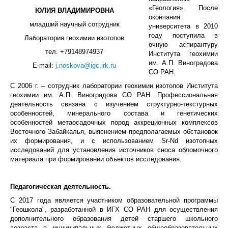
«Геология». После
ЮЛИЯ ВЛАДИМИРОВНА
окончания
младший научный сотрудник
университета в 2010
году поступила в
Лаборатория геохимии изотопов
очную аспирантуру
тел.
+79148974937
Института геохимии
им. А.П. Виноградова
E-mail:
j.noskova@igc.irk.ru
СО РАН.
С 2006 г. – сотрудник лаборатории геохимии изотопов Института
геохимии им. А.П. Виноградова СО РАН. Профессиональная
деятельность связана с изучением структурно-текстурных
особенностей, минерального состава и генетических
особенностей метаосадочных пород аккреционных комплексов
Восточного Забайкалья, выяснением предполагаемых обстановок
их формирования, и с использованием Sr-Nd изотопных
исследований для установления источников сноса обломочного
материала при формировании объектов исследования.
Педагогическая деятельность.
С 2017 года является участником образовательной программы
"Геошкола", разработанной в ИГХ СО РАН для осуществления
дополнительного образования детей старшего школьного
возраста в муниципальных бюджетных общеобразовательных