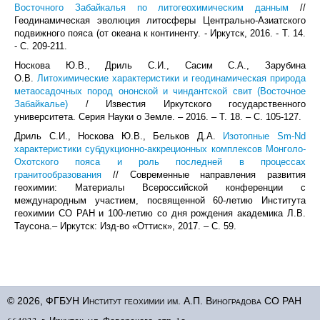
Восточного Забайкалья по литогеохимическим данным
//
Геодинамическая эволюция литосферы Центрально-Азиатского
подвижного пояса (от океана к континенту. - Иркутск, 2016. - Т. 14.
- С. 209-211.
Носкова Ю.В., Дриль С.И., Сасим С.А., Зарубина
О.В.
Литохимические характеристики и геодинамическая природа
метаосадочных пород ононской и чиндантской свит (Восточное
Забайкалье)
/ Известия Иркутского государственного
университета. Серия Науки о Земле. – 2016. – Т. 18. – С. 105-127.
Дриль С.И., Носкова Ю.В., Бельков Д.А.
Изотопные Sm-Nd
характеристики субдукционно-аккреционных комплексов Монголо-
Охотского пояса и роль последней в процессах
гранитообразования
// Современные направления развития
геохимии: Материалы Всероссийской конференции с
международным участием, посвященной 60-летию Института
геохимии СО РАН и 100-летию со дня рождения академика Л.В.
Таусона.– Иркутск: Изд-во «Оттиск», 2017. – С. 59.
© 2026, ФГБУН Институт геохимии им. А.П. Виноградова СО РАН