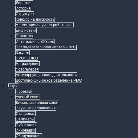
Дирекция
История
Структура
Конкурс на должность
Аттестация научных работников
Библиотека
Геошкола
Интеграция с ВУЗами
Преподавательская деятельность
Закупки
ПРОФСОЮЗ
Награждения
Фотогалерея
Антикоррупционная деятельность
Восточно-Сибирское отделение РМО
Наука
Проекты
Ученый совет
Диссертационный совет
Научные направления
Стационар
Семинары
Публикации
Инновации
Оборудование