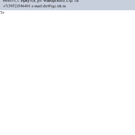
664033, г. Иркутск, ул. Фаворского, стр. 1а
+7(3952)546401 e-mail:dir@igc.irk.ru
?>