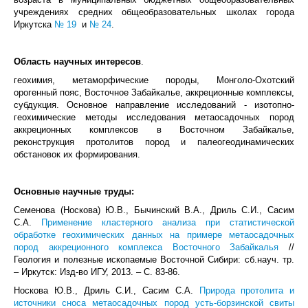
учреждениях средних общеобразовательных школах города
Иркутска
№ 19
и
№ 24
.
Область научных интересов
.
геохимия, метаморфические породы, Монголо-Охотский
орогенный пояс, Восточное Забайкалье, аккреционные комплексы,
субдукция. Основное направление исследований - изотопно-
геохимические методы исследования метаосадочных пород
аккреционных комплексов в Восточном Забайкалье,
реконструкция протолитов пород и палеогеодинамических
обстановок их формирования.
Основные научные труды:
Семенова (Носкова) Ю.В., Бычинский В.А., Дриль С.И., Сасим
С.А.
Применение кластерного анализа при статистической
обработке геохимических данных на примере метаосадочных
пород аккреционного комплекса Восточного Забайкалья
//
Геология и полезные ископаемые Восточной Сибири: сб.науч. тр.
– Иркутск: Изд-во ИГУ, 2013. – С. 83-86.
Носкова Ю.В., Дриль С.И., Сасим С.А.
Природа протолита и
источники сноса метаосадочных пород усть-борзинской свиты