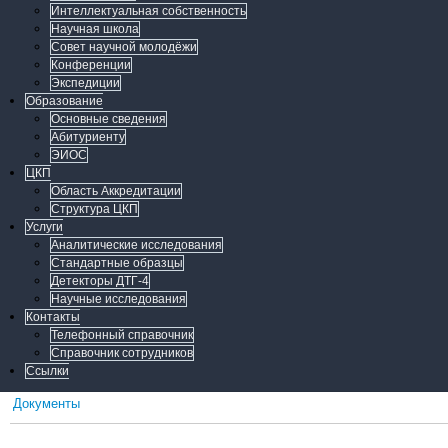
Интеллектуальная собственность
Научная школа
Совет научной молодёжи
Конференции
Экспедиции
Образование
Основные сведения
Абитуриенту
ЭИОС
ЦКП
Область Аккредитации
Структура ЦКП
Услуги
Аналитические исследования
Стандартные образцы
Детекторы ДТГ-4
Научные исследования
Контакты
Телефонный справочник
Справочник сотрудников
Ссылки
Документы