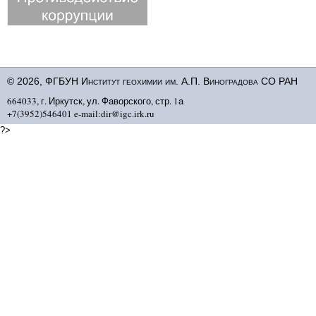
© 2026, ФГБУН Институт геохимии им. А.П. Виноградова СО РАН
664033, г. Иркутск, ул. Фаворского, стр. 1а
+7(3952)546401 e-mail:dir@igc.irk.ru
?>