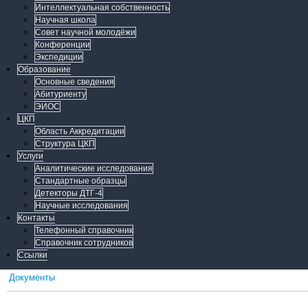
Интеллектуальная собственность
Научная школа
Совет научной молодёжи
Конференции
Экспедиции
Образование
Основные сведения
Абитуриенту
ЭИОС
ЦКП
Область Аккредитации
Структура ЦКП
Услуги
Аналитические исследования
Стандартные образцы
Детекторы ДТГ-4
Научные исследования
Контакты
Телефонный справочник
Справочник сотрудников
Ссылки
Документы