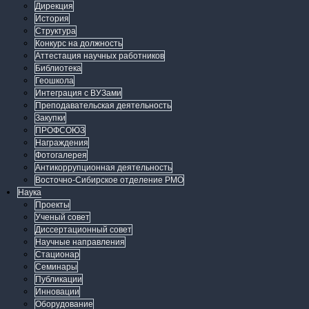
Дирекция
История
Структура
Конкурс на должность
Аттестация научных работников
Библиотека
Геошкола
Интеграция с ВУЗами
Преподавательская деятельность
Закупки
ПРОФСОЮЗ
Награждения
Фотогалерея
Антикоррупционная деятельность
Восточно-Сибирское отделение РМО
Наука
Проекты
Ученый совет
Диссертационный совет
Научные направления
Стационар
Семинары
Публикации
Инновации
Оборудование