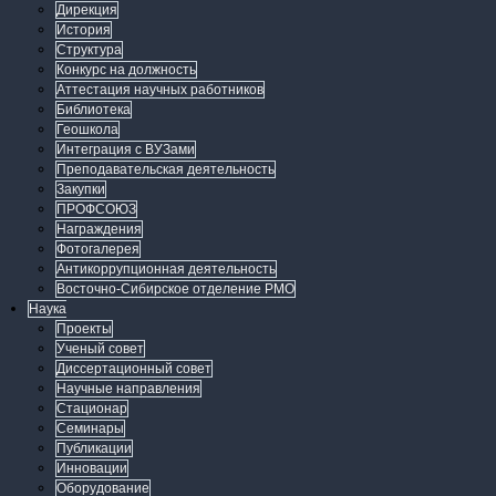
Дирекция
История
Структура
Конкурс на должность
Аттестация научных работников
Библиотека
Геошкола
Интеграция с ВУЗами
Преподавательская деятельность
Закупки
ПРОФСОЮЗ
Награждения
Фотогалерея
Антикоррупционная деятельность
Восточно-Сибирское отделение РМО
Наука
Проекты
Ученый совет
Диссертационный совет
Научные направления
Стационар
Семинары
Публикации
Инновации
Оборудование