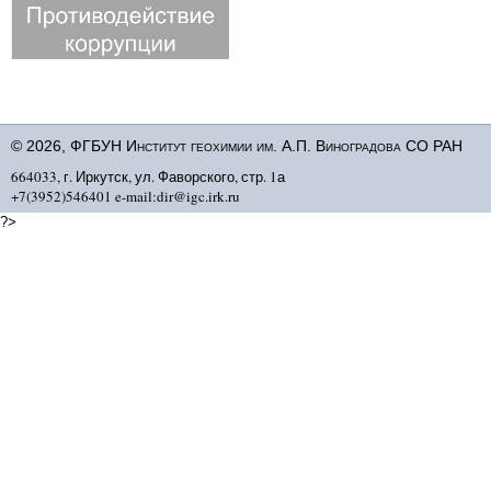
© 2026, ФГБУН Институт геохимии им. А.П. Виноградова СО РАН
664033, г. Иркутск, ул. Фаворского, стр. 1а
+7(3952)546401 e-mail:dir@igc.irk.ru
?>