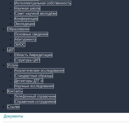
Интеллектуальная собственность
Научная школа
Совет научной молодёжи
Конференции
Экспедиции
Образование
Основные сведения
Абитуриенту
ЭИОС
ЦКП
Область Аккредитации
Структура ЦКП
Услуги
Аналитические исследования
Стандартные образцы
Детекторы ДТГ-4
Научные исследования
Контакты
Телефонный справочник
Справочник сотрудников
Ссылки
Документы