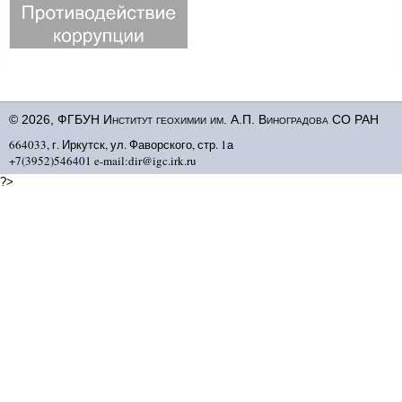
© 2026, ФГБУН Институт геохимии им. А.П. Виноградова СО РАН
664033, г. Иркутск, ул. Фаворского, стр. 1а
+7(3952)546401 e-mail:dir@igc.irk.ru
?>