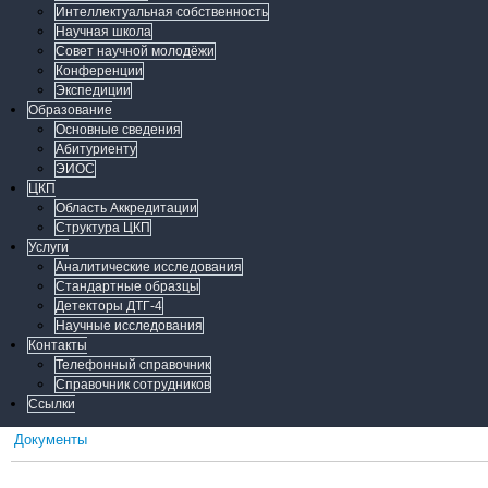
Интеллектуальная собственность
Научная школа
Совет научной молодёжи
Конференции
Экспедиции
Образование
Основные сведения
Абитуриенту
ЭИОС
ЦКП
Область Аккредитации
Структура ЦКП
Услуги
Аналитические исследования
Стандартные образцы
Детекторы ДТГ-4
Научные исследования
Контакты
Телефонный справочник
Справочник сотрудников
Ссылки
Документы