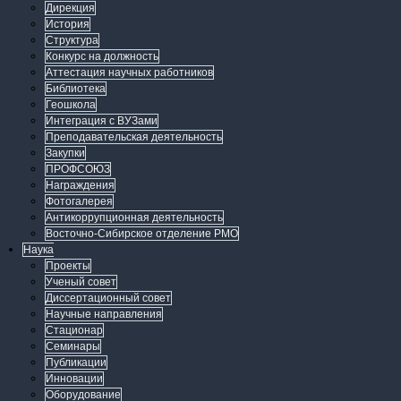
Дирекция
История
Структура
Конкурс на должность
Аттестация научных работников
Библиотека
Геошкола
Интеграция с ВУЗами
Преподавательская деятельность
Закупки
ПРОФСОЮЗ
Награждения
Фотогалерея
Антикоррупционная деятельность
Восточно-Сибирское отделение РМО
Наука
Проекты
Ученый совет
Диссертационный совет
Научные направления
Стационар
Семинары
Публикации
Инновации
Оборудование