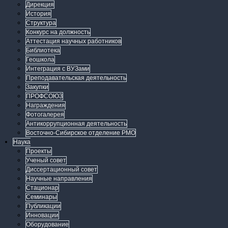
Дирекция
История
Структура
Конкурс на должность
Аттестация научных работников
Библиотека
Геошкола
Интеграция с ВУЗами
Преподавательская деятельность
Закупки
ПРОФСОЮЗ
Награждения
Фотогалерея
Антикоррупционная деятельность
Восточно-Сибирское отделение РМО
Наука
Проекты
Ученый совет
Диссертационный совет
Научные направления
Стационар
Семинары
Публикации
Инновации
Оборудование