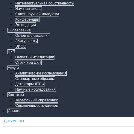
Интеллектуальная собственность
Научная школа
Совет научной молодёжи
Конференции
Экспедиции
Образование
Основные сведения
Абитуриенту
ЭИОС
ЦКП
Область Аккредитации
Структура ЦКП
Услуги
Аналитические исследования
Стандартные образцы
Детекторы ДТГ-4
Научные исследования
Контакты
Телефонный справочник
Справочник сотрудников
Ссылки
Документы