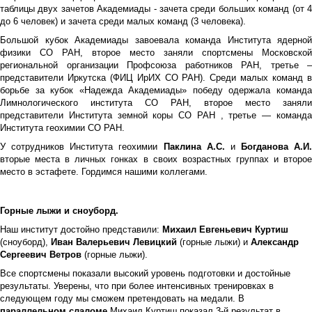
таблицы двух зачетов Академиады - зачета среди больших команд (от 4
до 6 человек) и зачета среди малых команд (3 человека).
Большой кубок Академиады завоевала команда Института ядерной
физики СО РАН, второе место заняли спортсмены Московской
региональной организации Профсоюза работников РАН, третье –
представители Иркутска (ФИЦ ИрИХ СО РАН). Среди малых команд в
борьбе за кубок «Надежда Академиады» победу одержала команда
Лимнологического института СО РАН, второе место заняли
представители Института земной коры СО РАН , третье — команда
Института геохимии СО РАН.
У сотрудников Института геохимии
Паклина А.С.
и
Богданова А.И.
вторые места в личных гонках в своих возрастных группах и второе
место в эстафете. Гордимся нашими коллегами.
Горные лыжи и сноуборд.
Наш институт достойно представили:
Михаил Евгеньевич Куртиш
(сноуборд),
Иван Валерьевич Левицкий
(горные лыжи) и
Александр
Сергеевич Ветров
(горные лыжи).
Все спортсмены показали высокий уровень подготовки и достойные
результаты. Уверены, что при более интенсивных тренировках в
следующем году мы сможем претендовать на медали. В
параллельном слаломе
Михаил Куртиш показал 3-й результат в