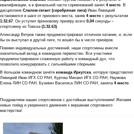
квалификации, а в финальной части соревнований занял
4 место
. В
дисциплине
Слалом-гигант (серебряная лига)
Иван Левицкий
остановился в шаге от призового места, заняв
4 место
с результатом
1:32.67
. Он уступил бронзовому призёру всего
0,04
секунды –
спортсмену из Томска
(1:32.63)
.
Александр Ветров также продемонстрировал отличное катание, и, если
бы он выступал в другой лиге, то вошёл бы в число призёров.
Помимо индивидуальных достижений, наши спортсмены внесли
значительный вклад в командное первенство. Все участники
продемонстрировали слаженную работу и командный дух, что
позволило конкурировать с сильнейшими сборными.
В большом командном зачёте
команда Иркутска
, которую представлял
Левицкий Иван ИГХ СО РАН, Куртиш Михаил ИГХ СО РАН, Наумова
Елена ЛИН СО РАН, Бузевич Василиса ЛИН СО РАН, заняла
4 место
.
Поздравляем наших спортсменов с достойным выступлением! Желаем
новых побед и уверенного движения к вершинам спортивного
мастерства!