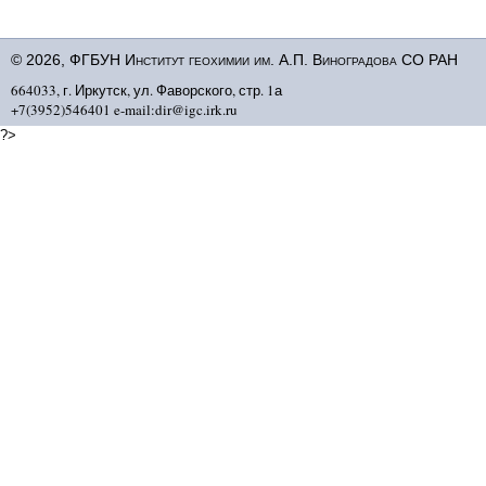
© 2026, ФГБУН Институт геохимии им. А.П. Виноградова СО РАН
664033, г. Иркутск, ул. Фаворского, стр. 1а
+7(3952)546401 e-mail:dir@igc.irk.ru
?>