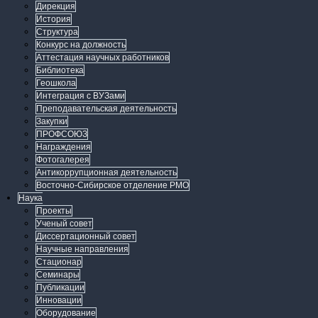
Дирекция
История
Структура
Конкурс на должность
Аттестация научных работников
Библиотека
Геошкола
Интеграция с ВУЗами
Преподавательская деятельность
Закупки
ПРОФСОЮЗ
Награждения
Фотогалерея
Антикоррупционная деятельность
Восточно-Сибирское отделение РМО
Наука
Проекты
Ученый совет
Диссертационный совет
Научные направления
Стационар
Семинары
Публикации
Инновации
Оборудование