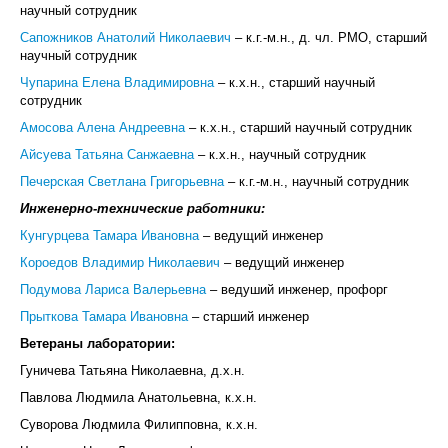
научный сотрудник
Сапожников Анатолий Николаевич
– к.г.-м.н., д. чл. РМО, старший
научный сотрудник
Чупарина Елена Владимировна
– к.х.н., старший научный
сотрудник
Амосова Алена Андреевна
–
к.х.н., старший научный сотрудник
Айсуева Татьяна Санжаевна
– к.х.н., научный сотрудник
Печерская Светлана Григорьевна
– к.г.-м.н., научный сотрудник
Инженерно-технические работники:
Кунгурцева Тамара Ивановна
– ведущий инженер
Короедов Владимир Николаевич
– ведущий инженер
Подумова Лариса Валерьевна
– ведуший инженер, профорг
Прыткова Тамара Ивановна
– старший инженер
Ветераны лаборатории:
Гуничева Татьяна Николаевна, д.х.н.
Павлова Людмила Анатольевна, к.х.н.
Суворова Людмила Филипповна, к.х.н.