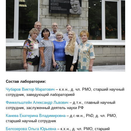
Состав лаборатории:
Чубаров Виктор Маратович
– к.х.н., д. чл. РМО, старший научный
сотрудник, заведующий лабораторией
Финкельштейн Александр Львович
–
д.т.н., главный научный
сотрудник, заслуженный деятель науки РФ
Канева Екатерина Владимировна
–
д.г.-м.н., PhD, д. чл. РМО,
старший научный сотрудник
Белозерова Ольга Юрьевна
– к.х.н., д. чл. РМО, старший