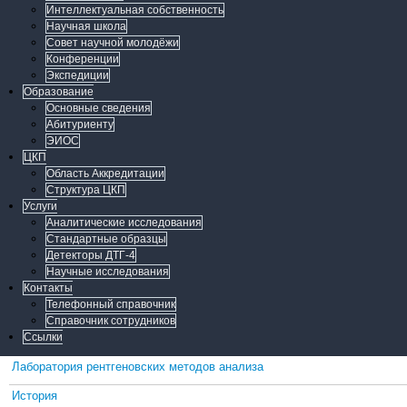
Интеллектуальная собственность
Научная школа
Совет научной молодёжи
Конференции
Экспедиции
Образование
Основные сведения
Абитуриенту
ЭИОС
ЦКП
Область Аккредитации
Структура ЦКП
Услуги
Аналитические исследования
Стандартные образцы
Детекторы ДТГ-4
Научные исследования
Контакты
Телефонный справочник
Справочник сотрудников
Ссылки
Лаборатория рентгеновских методов анализа
История