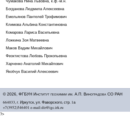
Чумакова Нина Львовна, к.ф.-м.н.
Богданова Людмила Алексеевна
Емельянов Пантелей Трофимович
Климова Альбина Константиновна
Комарова Лариса Васильевна
Ложкина Зоя Матвеевна
Маков Вадим Михайлович
Феоктистова Любовь Прокопьевна
Харченко Анатолий Михайлович
Якобчук Василий Алексеевич
© 2026, ФГБУН Институт геохимии им. А.П. Виноградова СО РАН
664033, г. Иркутск, ул. Фаворского, стр. 1а
+7(3952)546401 e-mail:dir@igc.irk.ru
?>