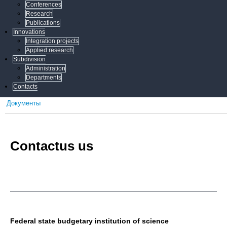
Conferences
Research
Publications
Innovations
Integration projects
Applied research
Subdivision
Administration
Departments
Contacts
Документы
Сontactus us
Federal state budgetary institution of science