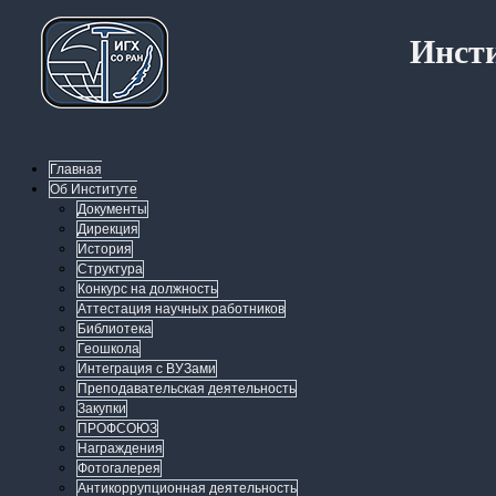
Инсти
Главная
Об Институте
Документы
Дирекция
История
Структура
Конкурс на должность
Аттестация научных работников
Библиотека
Геошкола
Интеграция с ВУЗами
Преподавательская деятельность
Закупки
ПРОФСОЮЗ
Награждения
Фотогалерея
Антикоррупционная деятельность