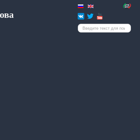
ова
Искать...