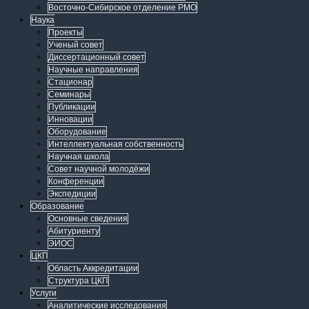
Восточно-Сибирское отделение РМО
Наука
Проекты
Ученый совет
Диссертационный совет
Научные направления
Стационар
Семинары
Публикации
Инновации
Оборудование
Интеллектуальная собственность
Научная школа
Совет научной молодёжи
Конференции
Экспедиции
Образование
Основные сведения
Абитуриенту
ЭИОС
ЦКП
Область Аккредитации
Структура ЦКП
Услуги
Аналитические исследования