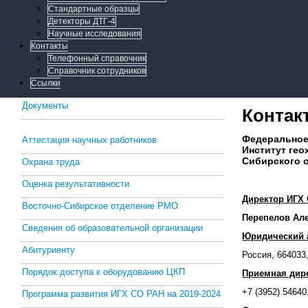
Стандартные образцы
Детекторы ДТГ-4
Научные исследования
Контакты
Телефонный справочник
Справочник сотрудников
Ссылки
Документы
Контак
Федеральное
Аттестация научных работников
Институт гео
Сибирского 
Охрана труда
Оценка результативности
Директор ИГХ 
Восточно-Сибирское отделение РМО
Перепелов Ал
Сведения об образовательной организации
Юридический 
Абитуриенту
Россия, 664033,
Порядок доступа к оборудованию ЦКП
Приемная дир
+7 (3952) 54640
Программа развития ИГХ СО РАН на 2019-2024