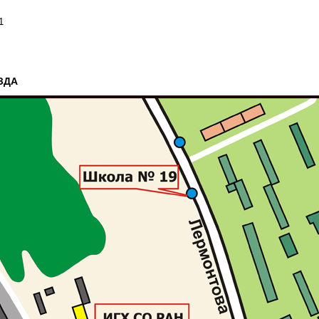
1
ЗДА