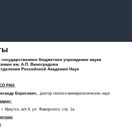
ты
 государственное бюджетное учреждение науки
химии им. А.П. Виноградова
отделения Российской Академии Наук
СО РАН:
ександр Борисович,
доктор
геолого-минералогических наук
адрес:
 г. Иркутск, а/я 9, ул. Фаворского, стр. 1а
ектора:
1