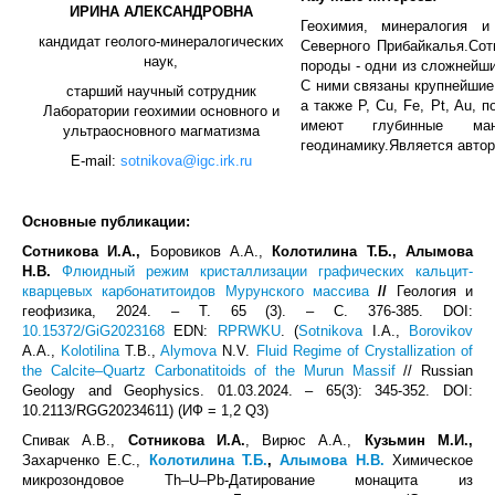
ИРИНА АЛЕКСАНДРОВНА
Геохимия, минералогия и
кандидат геолого-минералогических
Северного Прибайкалья.Сот
наук,
породы - одни из сложнейши
С ними связаны крупнейшие 
старший научный сотрудник
а также P, Cu, Fe, Pt, Au,
Лаборатории геохимии основного и
имеют глубинные ман
ультраосновного магматизма
геодинамику.Является автор
E-mail:
sotnikova@igc.irk.ru
Основные публикации:
Сотникова И.А.,
Боровиков А.А.,
Колотилина Т.Б., Алымова
Н.В.
Флюидный режим кристаллизации графических кальцит-
кварцевых карбонатитоидов Мурунского массива
/
/
Геология и
геофизика, 2024. – Т. 65 (3). – С. 376-385. DOI:
10.15372/GiG2023168
EDN:
RPRWKU
. (
Sotnikova
I.A.,
Borovikov
A.A.,
Kolotilina
T.B.,
Alymova
N.V.
Fluid Regime of Crystallization of
the Calcite–Quartz Carbonatitoids of the Murun Massif
// Russian
Geology and Geophysics. 01.03.2024. – 65(3): 345-352. DOI:
10.2113/RGG20234611
) (ИФ = 1,2 Q3)
Спивак А.В.,
Сотникова
И
.
А
.
, Вирюс А.А.,
Кузьмин
М
.
И
.,
Захарченко Е.С.,
Колотилина Т.Б.
,
Алымова Н.В.
Химическое
микрозондовое Th‒U‒Pb-Датирование монацита из