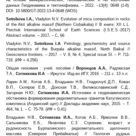
данных Геодинамика и тектонофизика. – 2022. –13(4): 0648 (1-8).
DOI: 10.5800/GT-2022-13-4-0648 (WOS)
Sotnikova I.A.,
Vladykin N.V. Evolution of mica composition in rocks
of the Akit alkaline massif (Northern Cisbaikalia) // В книге: XII L.L.
Perchuk International School of Earth Sciences (I.S.E.S.-2017)
Abstract volume.
–
2017
.
– С
.
66
Vladykin N.V.,
Sotnikova I.A
. Petrology, geochemistry and source
characteristics of the Burpala alkaline massif, North Baikal //
Geoscience frontiers. – 2017. – V. 8, № 4, Special issue SI. – P. 711-
719. (ИФ = 4,256)
Общая геохимия : учеб. пособие /
Воронцов А.А.
, Радомская
Т.А.,
Сотникова И.А
. – Иркутск: Изд-во ИГУ, 2016. – 211 с. 13 п.л.
Ларин А.М., Котов А.Б., Владыкин Н.В., Гладкочуб Д.П., Ковач
В.П., Скляров Е.В., Донская Т.В., Великославинский С.Д.,
Загорная Н.Ю.,
Сотникова И.А.
Источники и геодинамическая
обстановка формирования редкометальных гранитов Катугинского
комплекса (Алданский щит) // Доклады академии наук, 2015. – Т.
464, № 1. – С. 75-79. (ИФ = 0,41)
Владыкин Н.В.,
Сотникова И.А.,
Котов А.Б., Ярмолюк В.В.,
Сальникова Е.Б., Яковлева С.З. Строение, возраст и
рудоносность Бурпалинского редкометального щелочного
массива (Северное Прибайкалье) // Геология рудных