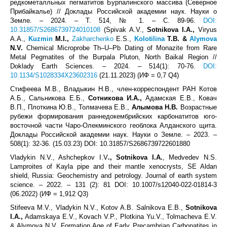
редкометалльных пегматитов Бурпалинского массива (Северное
Прибайкалье) // Доклады Российской академии наук. Науки о
Земле. – 2024. – Т. 514, № 1. – С. 89-96.
DOI:
10.31857/S2686739724010108
(Spivak A.V.,
Sotnikova I.A.,
Viryus
A.A.,
Kuzmin
M.I.,
Zakharchenko
E.S.,
Kolotilina
T.B. &
Alymova
N.V.
Chemical Microprobe Th–U–Pb Dating of Monazite from Rare
Metal Pegmatites of the Burpala Pluton, North Baikal Region //
Doklady Earth Sciences. – 2024. – 514(1): 70-76.
DOI:
10.1134/S1028334X23602316
(21.11.2023) (ИФ = 0,7 Q4)
Стифеева М.В., Владыкин Н.В., член-корреспондент РАН Котов
А.Б., Сальникова Е.Б.,
Сотникова И.А.,
Адамская Е.В., Ковач
В.П., Плоткина Ю.В., Толмачева Е.В.,
Алымова Н.В.
Возрастные
рубежи формирования раннедокембрийских карбонатитов юго-
восточной части Чаро-Олекминского геоблока Алданского щита.
Доклады Российской академии наук. Науки о Земле. – 2023. –
508(1): 32-36. (15.03.23) DOI: 10.31857/S2686739722601880
Vladykin N.V., Ashchepkov I.V
.,
Sotnikova
I
.
A
.
, Medvedev N.S.
Lamproites of Kayla pipe and their mantle xenocrysts, SE Aldan
shield, Russia: Geochemistry and petrology. Journal of earth system
science. – 2022. – 131 (2): 81 DOI: 10.1007/s12040-022-01814-3
(06.2022) (ИФ = 1,912 Q3)
Stifeeva M.V., Vladykin N.V., Kotov A.B. Salnikova E.B.,
Sotnikova
I.A.,
Adamskaya E.V., Kovach V.P., Plotkina Yu.V., Tolmacheva E.V.
& Alymova N.V. Formation Age of Early Precambrian Carbonatites in