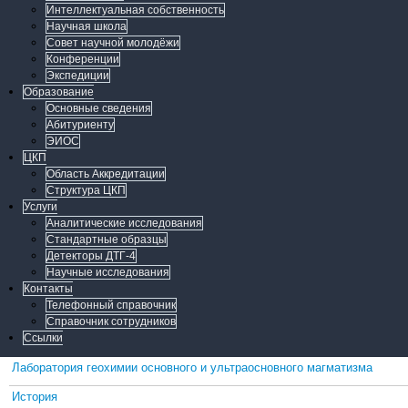
Интеллектуальная собственность
Научная школа
Совет научной молодёжи
Конференции
Экспедиции
Образование
Основные сведения
Абитуриенту
ЭИОС
ЦКП
Область Аккредитации
Структура ЦКП
Услуги
Аналитические исследования
Стандартные образцы
Детекторы ДТГ-4
Научные исследования
Контакты
Телефонный справочник
Справочник сотрудников
Ссылки
Лаборатория геохимии основного и ультраосновного магматизма
История