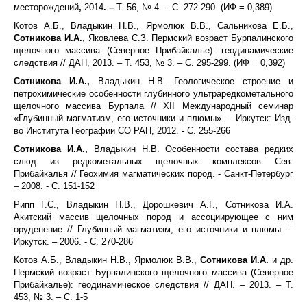
месторождений
,
2014
. –
Т. 56, № 4. – С. 272-290. (ИФ = 0,389)
Котов А.Б., Владыкин Н.В., Ярмолюк В.В., Сальникова Е.Б.,
Сотникова И.А.
, Яковлева С.З. Пермский возраст Бурпалинского
щелочного массива (Северное Прибайкалье): геодинамические
следствия // ДАН, 2013. – Т. 453, № 3. – С. 295-299. (ИФ = 0,392)
Сотникова И.А.,
Владыкин Н.В. Геологическое строение и
петрохимические особенности глубинного ультраредкометального
щелочного массива Бурпала // XII Международный семинар
«Глубинный магматизм, его источники и плюмы». – Иркутск: Изд-
во Института Географии СО РАН, 2012. - С. 255-266
Сотникова И.А.,
Владыкин Н.В. Особенности состава редких
слюд из редкометальных щелочных комплексов Сев.
Прибайкалья // Геохимия магматических пород. - Санкт-Петербург
– 2008. - С. 151-152
Рипп Г.С., Владыкин Н.В., Дорошкевич А.Г., Сотникова И.А.
Акитский массив щелочных пород и ассоциирующее с ним
оруденение // Глубинный магматизм, его источники и плюмы. –
Иркутск. – 2006. - С. 270-286
Котов А.Б., Владыкин Н.В., Ярмолюк В.В.,
Сотникова И.А.
и др.
Пермский возраст Бурпалинского щелочного массива (Северное
Прибайкалье): геодинамическое следствия // ДАН. – 2013. – Т.
453, № 3. – С. 1-5