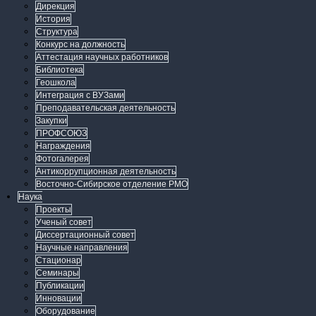
Дирекция
История
Структура
Конкурс на должность
Аттестация научных работников
Библиотека
Геошкола
Интеграция с ВУЗами
Преподавательская деятельность
Закупки
ПРОФСОЮЗ
Награждения
Фотогалерея
Антикоррупционная деятельность
Восточно-Сибирское отделение РМО
Наука
Проекты
Ученый совет
Диссертационный совет
Научные направления
Стационар
Семинары
Публикации
Инновации
Оборудование