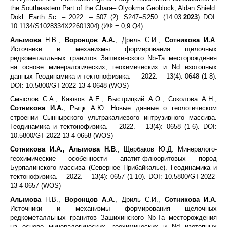
the Southeastern Part of the Chara– Olyokma Geoblock, Aldan Shield.
Dokl. Earth Sc. – 2022. – 507 (2): S247–S250. (14.03.
2023
) DOI:
10.1134/S1028334X22601304) (ИФ = 0,9 Q4)
Алымова
Н.В.,
Воронцов А.А.
, Дриль С.И.,
Сотникова И.А
.
Источники и механизмы формирования щелочных
редкометалльных гранитов Зашихинского Nb-Ta месторождения
на основе минералогических, геохимических и Nd изотопных
данных Геодинамика и тектонофизика. – 2022. – 13(4): 0648 (1-8).
DOI: 10.5800/GT-2022-13-4-0648 (WOS)
Смыслов С.А., Каюков А.Е., Быстрицкий А.О., Соколова А.Н.,
Сотникова И.А.
, Рыцк А.Ю. Новые данные о геологическом
строении Сыннырского ультракалиевого интрузивного массива.
Геодинамика и тектонофизика. – 2022. – 13(4): 0658 (1-6). DOI:
10.5800/GT-2022-13-4-0658 (WOS)
Сотникова И.А., Алымова Н.В
., Щербаков Ю.Д. Минералого-
геохимические особенности апатит-флюоритовых пород
Бурпалинского массива (Северное Прибайкалье). Геодинамика и
тектонофизика. – 2022. – 13(4): 0657 (1-10). DOI: 10.5800/GT-2022-
13-4-0657 (WOS)
Алымова
Н.В.,
Воронцов А.А.
, Дриль С.И.,
Сотникова И.А
.
Источники и механизмы формирования щелочных
редкометалльных гранитов Зашихинского Nb-Ta месторождения
на основе минералогических, геохимических и Nd изотопных