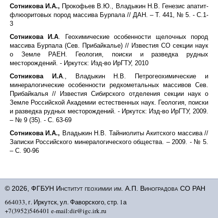
Сотникова И.А.,
Прокофьев В.Ю., Владыкин Н.В. Генезис апатит-
флюоритовых пород массива Бурпала // ДАН. – Т. 441, № 5. - С.1-
3
Сотникова И.А
. Геохимические особенности щелочных пород
массива Бурпала (Сев. Прибайкалье) // Известия СО секции наук
о Земле РАЕН. Геология, поиски и разведка рудных
месторождений. - Иркутск: Изд-во ИрГТУ, 2010
Сотникова И.А
., Владыкин Н.В. Петрогеохимические и
минералогические особенности редкометальных массивов Сев.
Прибайкалья // Известия Сибирского отделения секции наук о
Земле Российской Академии естественных наук. Геология, поиски
и разведка рудных месторождений. - Иркутск: Изд-во ИрГТУ, 2009.
– № 9 (35). - С. 63-69
Сотникова И.А.,
Владыкин Н.В. Тайниолиты Акитского массива //
Записки Российского минералогического общества. – 2009. - № 5.
– С. 90-96
© 2026, ФГБУН Институт геохимии им. А.П. Виноградова СО РАН
664033, г. Иркутск, ул. Фаворского, стр. 1а
+7(3952)546401 e-mail:dir@igc.irk.ru