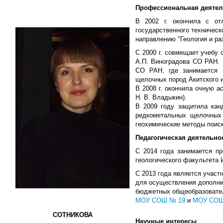
Профессиональная деятел
В 2002 г. окончила с отл
государственного техническ
направлению "Геология и ра
С 2000 г. совмещает учебу 
А.П. Виноградова СО РАН. 
СО РАН, где занимается и
щелочных пород Акитского и
В 2008 г. окончила очную а
Н. В. Владыкин).
В 2009 году защитила кан
редкометальных щелочных 
геохимические методы поис
Педагогическая деятельно
С 2014 года занимается п
геологического факультета 
С 2013 года является участ
для осуществления дополни
бюджетных общеобразовател
МОУ СОШ № 19
и
МОУ СОШ
СОТНИКОВА
Научные интересы