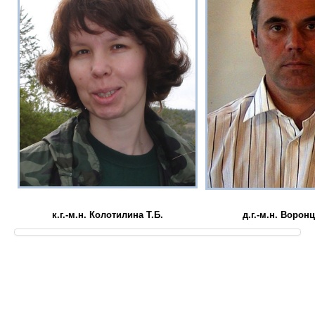
к.г.-м.н. Колотилина Т.Б.
д.г.-м.н. Ворон