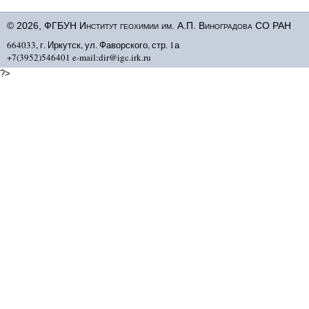
© 2026, ФГБУН Институт геохимии им. А.П. Виноградова СО РАН
664033, г. Иркутск, ул. Фаворского, стр. 1а
+7(3952)546401 e-mail:dir@igc.irk.ru
?>