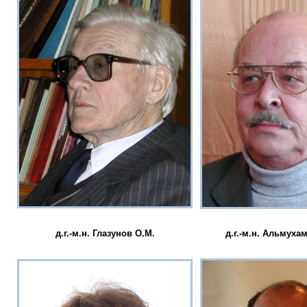
д.г.-м.н. Глазунов О.М.
д.г.-м.н. Альмуха