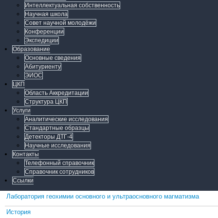
Интеллектуальная собственность
Научная школа
Совет научной молодёжи
Конференции
Экспедиции
Образование
Основные сведения
Абитуриенту
ЭИОС
ЦКП
Область Аккредитации
Структура ЦКП
Услуги
Аналитические исследования
Стандартные образцы
Детекторы ДТГ-4
Научные исследования
Контакты
Телефонный справочник
Справочник сотрудников
Ссылки
Лаборатория геохимии основного и ультраосновного магматизма
История