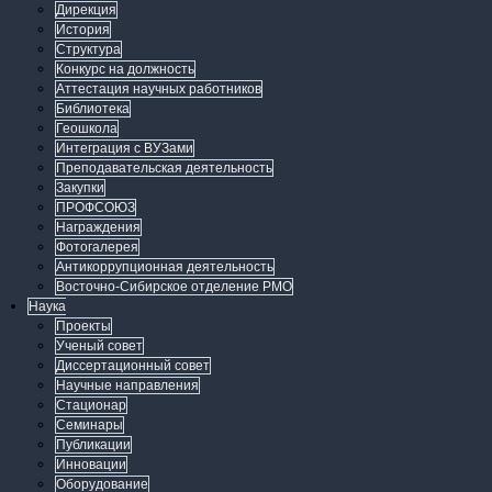
Дирекция
История
Структура
Конкурс на должность
Аттестация научных работников
Библиотека
Геошкола
Интеграция с ВУЗами
Преподавательская деятельность
Закупки
ПРОФСОЮЗ
Награждения
Фотогалерея
Антикоррупционная деятельность
Восточно-Сибирское отделение РМО
Наука
Проекты
Ученый совет
Диссертационный совет
Научные направления
Стационар
Семинары
Публикации
Инновации
Оборудование