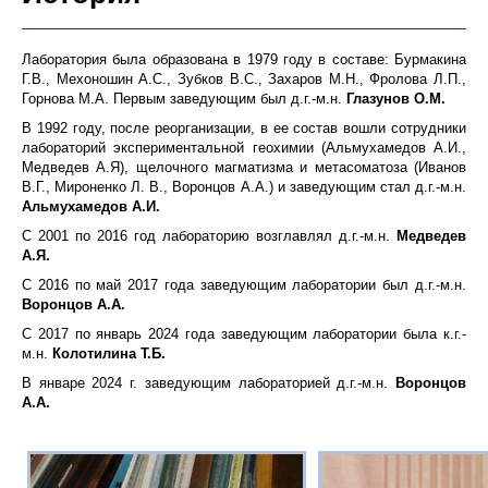
Лаборатория была образована в 1979 году в составе: Бурмакина
Г.В., Мехоношин А.С., Зубков В.С., Захаров М.Н., Фролова Л.П.,
Горнова М.А. Первым заведующим был д.г.-м.н.
Глазунов
О.М.
В 1992 году, после реорганизации, в ее состав вошли сотрудники
лабораторий экспериментальной геохимии (Альмухамедов А.И.,
Медведев А.Я), щелочного магматизма и метасоматоза (Иванов
В.Г., Мироненко Л. В., Воронцов А.А.) и заведующим стал д.г.-м.н.
Альмухамедов А.И.
С 2001 по 2016 год лабораторию возглавлял д.г.-м.н.
Медведев
А.Я
.
С 2016 по май 2017 года заведующим лаборатории был д.г.-м.н.
Воронцов
А.А.
С 2017 по январь 2024 года заведующим лаборатории была к.г.-
м.н.
Колотилина Т.Б.
В январе 2024 г. заведующим лабораторией д.г.-м.н.
Воронцов
А.А.