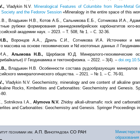
V.,
Vladykin N.V.
Mineralogical Features of Columbite from Rare-Metal G
l Society and the Fedorov Session
«Mineralogy in the entire space of this wor
В., Владыкин Н.В., Котов А.Б., Сальникова Е.Б., Сотникова И.А., Адам
тные рубежи формирования раннедокембрийских карбонатитов юго-вос
ийской академии наук. – 2023. – T. 508, № 1. – С. 32-36.
.В.,
Воронцов А.А., Дриль С.И., Сотникова И.А. Источники и м
о массива на основе геохимических и Nd изотопных данных // Геодинамика
И.А.,
Алымова Н.В.,
Щербаков Ю.Д. Минералого-геохимические ос
ибайкалье) // Геодинамика и тектонофизика. – 2022. – 3(4). –
doi.org.10.
В.,
Владыкин Н.В. Особенности состава рудообразующих минералов в
сийского минералогического общества. – 2021. – № 1. – C. 76-91.
.,
Vladykin N.V. Geochemistry, mineralogy and ore content of alkaline gr
Alkaline Rocks, Kimberlites and Carbonatites: Geochemistry and Genesis. S
-80.
., Sotnikova I.A.,
Alymova N.V.
Zhidoy alkali-ultramafic rock and carbonati
rlites and Carbonatites: Geochemistry and Genesis. Springer Proceedings in 
тут геохимии им. А.П. Виноградова СО РАН
Министерств
образования