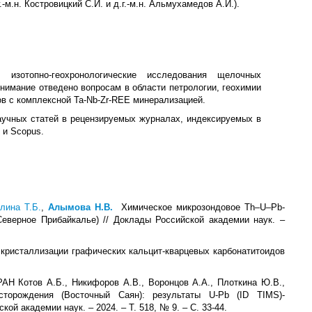
-м.н. Костровицкий С.И. и д.г.-м.н. Альмухамедов А.И.).
и изотопно-геохронологические исследования щелочных
нимание отведено вопросам в области петрологии, геохимии
в с комплексной Ta-Nb-Zr-REE минерализацией.
аучных статей в рецензируемых журналах, индексируемых в
 и Scopus.
лина Т.Б.
,
Алымова Н.В.
Химическое микрозондовое Th‒U‒Pb-
еверное Прибайкалье) // Доклады Российской академии наук. –
ристаллизации графических кальцит-кварцевых карбонатитоидов
РАН Котов А.Б., Никифоров А.В., Воронцов А.А., Плоткина Ю.В.,
сторождения (Восточный Саян): результаты U-Pb (ID TIMS)-
й академии наук. – 2024. – Т. 518, № 9. – С. 33-44.