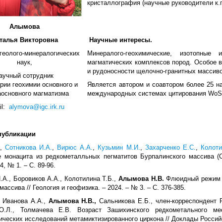
кристаллография (научные руководители к.г.
Алымова
талья Викторовна
Научные интересы.
геолого-минералогических
Минералого-геохимические, изотопные 
наук,
магматических комплексов пород. Особое в
и рудоносности щелочно-гранитных массиво
аучный сотрудник
рии геохимии основного и
Является автором и соавтором более 25 н
аосновного магматизма
международных системах цитирования WoS
il:
alymova@igc.irk.ru
публикации
,
Сотникова И.А.
,
Вирюс А.А.
,
Кузьмин М.И.
,
Захарченко Е.С.
,
Колоти
е монацита из редкометалльных пегматитов Бурпалинского массива (С
14, № 1. – С. 89-96.
.А., Боровиков А.А., Колотилина Т.Б.,
Алымова Н.В.
Флюидный режим к
ассива // Геология и геофизика. – 2024. – № 3. – С. 376-385.
, Иванова А.А.,
Алымова Н.В.,
Сальникова Е.Б., член-корреспондент 
О.Л., Толмачева Е.В. Возраст Зашихинского редкометального ме
ических исследований метамиктизированного циркона // Доклады Российско