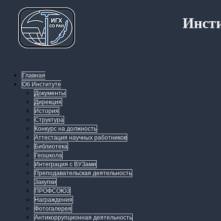
Инсти
Главная
Об Институте
Документы
Дирекция
История
Структура
Конкурс на должность
Аттестация научных работников
Библиотека
Геошкола
Интеграция с ВУЗами
Преподавательская деятельность
Закупки
ПРОФСОЮЗ
Награждения
Фотогалерея
Антикоррупционная деятельность