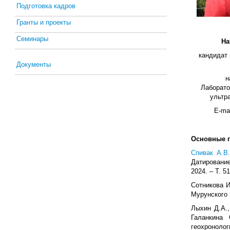
Подготовка кадров
Гранты и проекты
Семинары
На
кандидат 
Документы
н
Лаборато
ультр
E-ma
Основные 
Спивак А.В.
Датировани
2024. – Т. 5
Сотникова И
Мурунского м
Лыхин Д.А.
Галанкина 
геохронолог