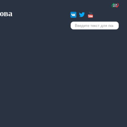
ова
Искать...