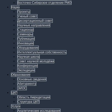
Восточно-Сибирское отделение РМО
Наука
Проекты
Ученый совет
Диссертационный совет
Научные направления
Стационар
Семинары
Публикации
Инновации
Оборудование
Интеллектуальная собственность
Научная школа
Совет научной молодёжи
Конференции
Экспедиции
Образование
Основные сведения
Абитуриенту
ЭИОС
ЦКП
Область Аккредитации
Структура ЦКП
Услуги
Аналитические исследования