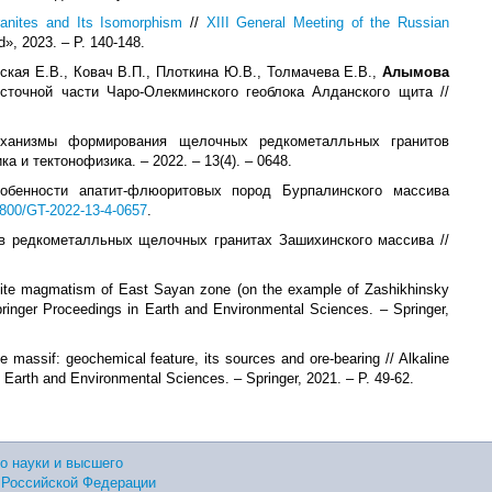
ranites and Its Isomorphism
//
XIII General Meeting of the Russian
d», 2023. – P. 140-148.
ская Е.В., Ковач В.П., Плоткина Ю.В., Толмачева Е.В.,
Алымова
точной части Чаро-Олекминского геоблока Алданского щита //
еханизмы формирования щелочных редкометалльных гранитов
 и тектонофизика. – 2022. – 13(4). – 0648.
обенности апатит-флюоритовых пород Бурпалинского массива
5800/GT-2022-13-4-0657
.
 редкометалльных щелочных гранитах Зашихинского массива //
anite magmatism of East Sayan zone (on the example of Zashikhinsky
pringer Proceedings in Earth and Environmental Sciences. – Springer,
te massif: geochemical feature, its sources and ore-bearing // Alkaline
Earth and Environmental Sciences. – Springer, 2021. – P. 49-62.
о науки и высшего
 Российской Федерации