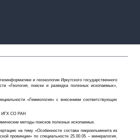
 геоинформатики и геоэкологии Иркутского государственного
сти «Геология, поиски и разведка полезных ископаемых»,
пециальности «Геммология» с внесением соответствующих
ру ИГХ СО РАН
охимические методы поисков полезных ископаемых.
ертацию на тему «Особенности состава пикроильменита из
ской провинции» по специальности 25.00.05 – минералогия,