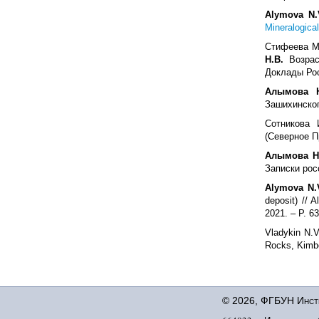
Alymova N.
Mineralogica
Стифеева М.
Н.В.
Возрас
Доклады Росс
Алымова Н
Зашихинског
Сотникова 
(Северное Пр
Алымова Н.
Записки рос
Alymova N.V
deposit) // 
2021. – P. 63
Vladykin N.V
Rocks, Kimbe
© 2026, ФГБУН Инсти