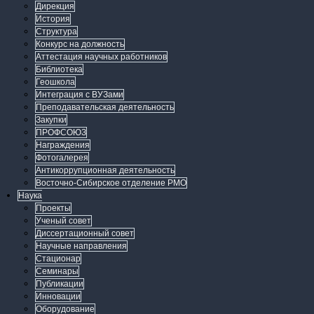
Дирекция
История
Структура
Конкурс на должность
Аттестация научных работников
Библиотека
Геошкола
Интеграция с ВУЗами
Преподавательская деятельность
Закупки
ПРОФСОЮЗ
Награждения
Фотогалерея
Антикоррупционная деятельность
Восточно-Сибирское отделение РМО
Наука
Проекты
Ученый совет
Диссертационный совет
Научные направления
Стационар
Семинары
Публикации
Инновации
Оборудование