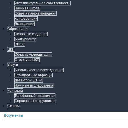
Интеллектуальная собственность
Научная школа
Совет научной молодёжи
Конференции
Экспедиции
Образование
Основные сведения
Абитуриенту
ЭИОС
ЦКП
Область Аккредитации
Структура ЦКП
Услуги
Аналитические исследования
Стандартные образцы
Детекторы ДТГ-4
Научные исследования
Контакты
Телефонный справочник
Справочник сотрудников
Ссылки
Документы