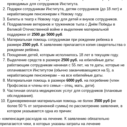
проводимых для сотрудников Института.
Подарки сотрудникам Института, детям сотрудников (до 18 лет) и
неработающим пенсионерам к Новому году.
Билеты в театр к Новому году для детей и внуков сотрудников.
Поздравление ветеранов и тружеников тыла с Днём Победы в
Великой Отечественной войне и выделение материальной
поддержки от
2500 до 5000 руб
.
Материальная помощь сотрудникам при рождении ребенка в
размере
2500 руб.
К заявлению прилагается копия свидетельства о
рождении ребёнка.
Поощрение детей, которым исполнилось 18 лет в текущем году.
Выделение средств в размере
2500 руб.
на юбилейные даты:
работающим сотрудникам начиная с 55 лет, на те даты, которые не
оплачиваются Институтом (обычно заканчивающиеся на 5), а
неработающим пенсионерам – на все юбилейные даты.
Материальная помощь в размере
6000 руб.
на погребение (член
Профсоюза и члены его семьи – отец, мать, дети).
Частичная оплата медицинских услуг для сотрудников (плановые
обследования).
Единовременная материальная помощь не более
3500 руб (
не
более 50 % от затраченной суммы) по рассмотрению заявления, в
котором указывается одна из причин:
- компенсация расходов на лечение. К заявлению обязательно
прилагаются чеки, в которых указаны затраты на лечение