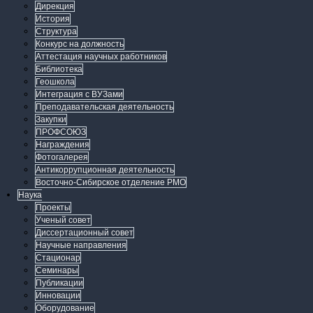
Дирекция
История
Структура
Конкурс на должность
Аттестация научных работников
Библиотека
Геошкола
Интеграция с ВУЗами
Преподавательская деятельность
Закупки
ПРОФСОЮЗ
Награждения
Фотогалерея
Антикоррупционная деятельность
Восточно-Сибирское отделение РМО
Наука
Проекты
Ученый совет
Диссертационный совет
Научные направления
Стационар
Семинары
Публикации
Инновации
Оборудование