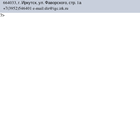
664033, г. Иркутск, ул. Фаворского, стр. 1а
+7(3952)546401 e-mail:dir@igc.irk.ru
?>