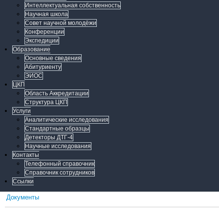
Интеллектуальная собственность
Научная школа
Совет научной молодёжи
Конференции
Экспедиции
Образование
Основные сведения
Абитуриенту
ЭИОС
ЦКП
Область Аккредитации
Структура ЦКП
Услуги
Аналитические исследования
Стандартные образцы
Детекторы ДТГ-4
Научные исследования
Контакты
Телефонный справочник
Справочник сотрудников
Ссылки
Документы