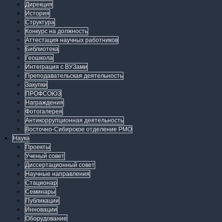
Дирекция
История
Структура
Конкурс на должность
Аттестация научных работников
Библиотека
Геошкола
Интеграция с ВУЗами
Преподавательская деятельность
Закупки
ПРОФСОЮЗ
Награждения
Фотогалерея
Антикоррупционная деятельность
Восточно-Сибирское отделение РМО
Наука
Проекты
Ученый совет
Диссертационный совет
Научные направления
Стационар
Семинары
Публикации
Инновации
Оборудование