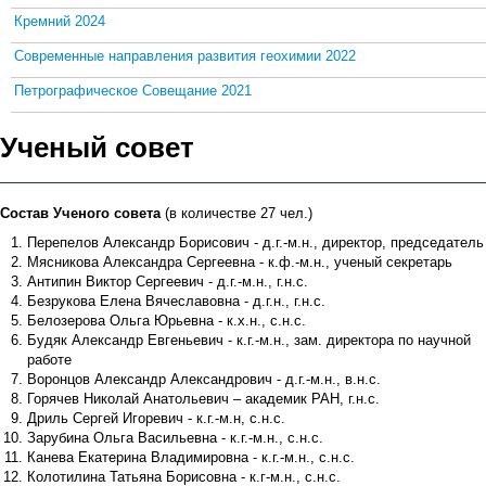
Кремний 2024
Современные направления развития геохимии 2022
Петрографическое Совещание 2021
Ученый совет
Состав Ученого совета
(в количестве 27 чел.)
Перепелов Александр Борисович - д.г.-м.н., директор, председатель
Мясникова Александра Сергеевна - к.ф.-м.н., ученый секретарь
Антипин Виктор Сергеевич - д.г.-м.н., г.н.с.
Безрукова Елена Вячеславовна - д.г.н., г.н.с.
Белозерова Ольга Юрьевна - к.х.н., с.н.с.
Будяк Александр Евгеньевич - к.г.-м.н., зам. директора по научной
работе
Воронцов Александр Александрович - д.г.-м.н., в.н.с.
Горячев Николай Анатольевич – академик РАН, г.н.с.
Дриль Сергей Игоревич - к.г.-м.н, с.н.с.
Зарубина Ольга Васильевна - к.г.-м.н., с.н.с.
Канева Екатерина Владимировна - к.г.-м.н., с.н.с.
Колотилина Татьяна Борисовна - к.г-м.н., с.н.с.