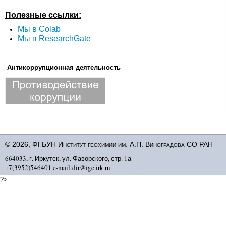
Полезные ссылки:
Мы в Colab
Мы в ResearchGate
Антикоррупционная деятельность
© 2026, ФГБУН Институт геохимии им. А.П. Виноградова СО РАН
664033, г. Иркутск, ул. Фаворского, стр. 1а
+7(3952)546401 e-mail:dir@igc.irk.ru
?>