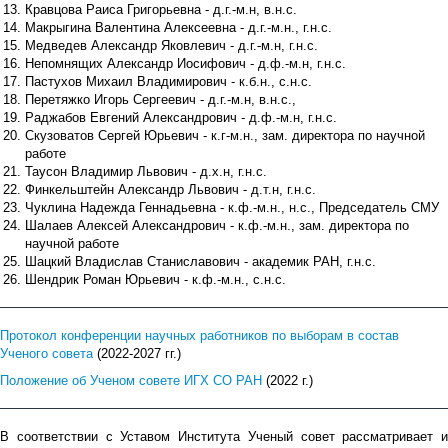
Кравцова Раиса Григорьевна - д.г.-м.н, в.н.с.
Макрыгина Валентина Алексеевна - д.г.-м.н., г.н.с.
Медведев Александр Яковлевич - д.г.-м.н, г.н.с.
Непомнящих Александр Иосифович - д.ф.-м.н, г.н.с.
Пастухов Михаил Владимирович - к.б.н., с.н.с.
Перетяжко Игорь Сергеевич - д.г.-м.н, в.н.с.,
Раджабов Евгений Александрович - д.ф.-м.н, г.н.с.
Скузоватов Сергей Юрьевич - к.г-м.н., зам. директора по научной
работе
Таусон Владимир Львович - д.х.н, г.н.с.
Финкельштейн Александр Львович - д.т.н, г.н.с.
Чуклина Надежда Геннадьевна - к.ф.-м.н., н.с., Председатель СМУ
Шалаев Алексей Александрович - к.ф.-м.н., зам. директора по
научной работе
Шацкий Владислав Станиславович - академик РАН, г.н.с.
Шендрик Роман Юрьевич - к.ф.-м.н., с.н.с.
Протокол конференции научных работников по выборам в состав
Ученого совета
(2022-2027 гг.)
Положение об Ученом совете ИГХ СО РАН
(2022 г.)
В соответствии с Уставом Института Ученый совет рассматривает и