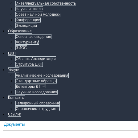
Интеллектуальная собственность
Научная школа
Совет научной молодёжи
Конференции
Экспедиции
Образование
Основные сведения
Абитуриенту
ЭИОС
ЦКП
Область Аккредитации
Структура ЦКП
Услуги
Аналитические исследования
Стандартные образцы
Детекторы ДТГ-4
Научные исследования
Контакты
Телефонный справочник
Справочник сотрудников
Ссылки
Документы