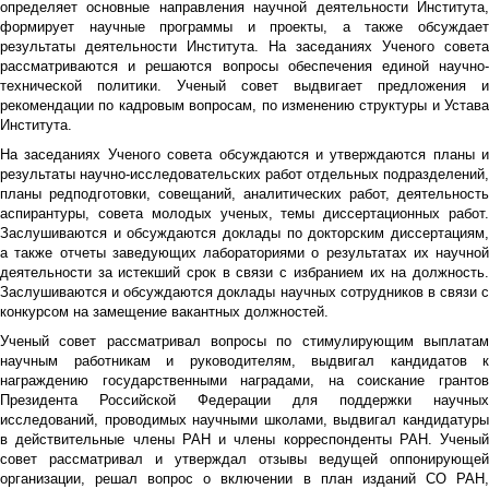
определяет основные направления научной деятельности Института,
формирует научные программы и проекты, а также обсуждает
результаты деятельности Института. На заседаниях Ученого совета
рассматриваются и решаются вопросы обеспечения единой научно-
технической политики. Ученый совет выдвигает предложения и
рекомендации по кадровым вопросам, по изменению структуры и Устава
Института.
На заседаниях Ученого совета обсуждаются и утверждаются планы и
результаты научно-исследовательских работ отдельных подразделений,
планы редподготовки, совещаний, аналитических работ, деятельность
аспирантуры, совета молодых ученых, темы диссертационных работ.
Заслушиваются и обсуждаются доклады по докторским диссертациям,
а также отчеты заведующих лабораториями о результатах их научной
деятельности за истекший срок в связи с избранием их на должность.
Заслушиваются и обсуждаются доклады научных сотрудников в связи с
конкурсом на замещение вакантных должностей.
Ученый совет рассматривал вопросы по стимулирующим выплатам
научным работникам и руководителям, выдвигал кандидатов к
награждению государственными наградами, на соискание грантов
Президента Российской Федерации для поддержки научных
исследований, проводимых научными школами, выдвигал кандидатуры
в действительные члены РАН и члены корреспонденты РАН. Ученый
совет рассматривал и утверждал отзывы ведущей оппонирующей
организации, решал вопрос о включении в план изданий СО РАН,