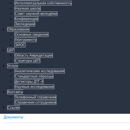
Интеллектуальная собственность
Научная школа
Совет научной молодёжи
Конференции
Экспедиции
Образование
Основные сведения
Абитуриенту
ЭИОС
ЦКП
Область Аккредитации
Структура ЦКП
Услуги
Аналитические исследования
Стандартные образцы
Детекторы ДТГ-4
Научные исследования
Контакты
Телефонный справочник
Справочник сотрудников
Ссылки
Документы