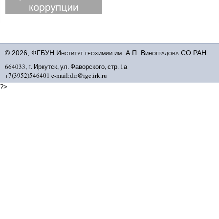
© 2026, ФГБУН Институт геохимии им. А.П. Виноградова СО РАН
664033, г. Иркутск, ул. Фаворского, стр. 1а
+7(3952)546401 e-mail:dir@igc.irk.ru
?>