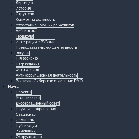
Дирекция
История
Структура
Конкурс на должность
Аттестация научных работников
Библиотека
Геошкола
Интеграция с ВУЗами
Преподавательская деятельность
Закупки
ПРОФСОЮЗ
Награждения
Фотогалерея
Антикоррупционная деятельность
Восточно-Сибирское отделение РМО
Наука
Проекты
Ученый совет
Диссертационный совет
Научные направления
Стационар
Семинары
Публикации
Инновации
Оборудование