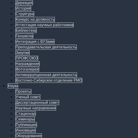
Дирекция
История
Структура
Конкурс на должность
Аттестация научных работников
Библиотека
Геошкола
Интеграция с ВУЗами
Преподавательская деятельность
Закупки
ПРОФСОЮЗ
Награждения
Фотогалерея
Антикоррупционная деятельность
Восточно-Сибирское отделение РМО
Наука
Проекты
Ученый совет
Диссертационный совет
Научные направления
Стационар
Семинары
Публикации
Инновации
Оборудование