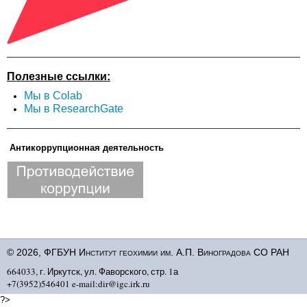
Полезные ссылки:
Мы в Colab
Мы в ResearchGate
Антикоррупционная деятельность
© 2026, ФГБУН Институт геохимии им. А.П. Виноградова СО РАН
664033, г. Иркутск, ул. Фаворского, стр. 1а
+7(3952)546401 e-mail:dir@igc.irk.ru
?>