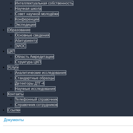
Интеллектуальная собственность
Научная школа
Совет научной молодёжи
Конференции
Экспедиции
Образование
Основные сведения
Абитуриенту
ЭИОС
ЦКП
Область Аккредитации
Структура ЦКП
Услуги
Аналитические исследования
Стандартные образцы
Детекторы ДТГ-4
Научные исследования
Контакты
Телефонный справочник
Справочник сотрудников
Ссылки
Документы