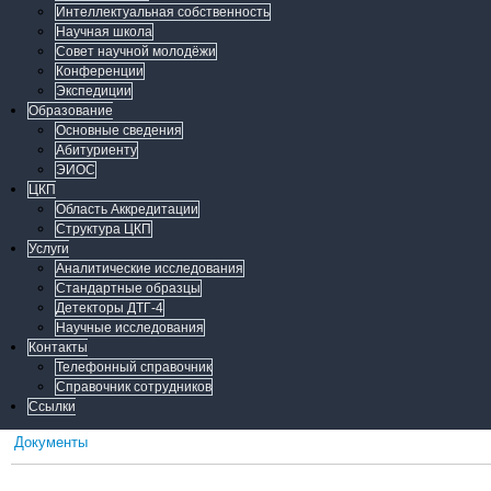
Интеллектуальная собственность
Научная школа
Совет научной молодёжи
Конференции
Экспедиции
Образование
Основные сведения
Абитуриенту
ЭИОС
ЦКП
Область Аккредитации
Структура ЦКП
Услуги
Аналитические исследования
Стандартные образцы
Детекторы ДТГ-4
Научные исследования
Контакты
Телефонный справочник
Справочник сотрудников
Ссылки
Документы