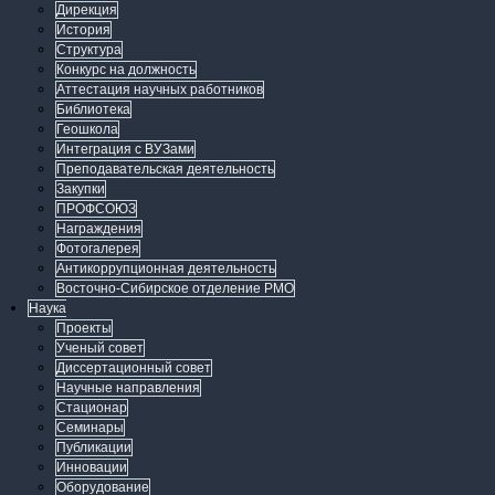
Дирекция
История
Структура
Конкурс на должность
Аттестация научных работников
Библиотека
Геошкола
Интеграция с ВУЗами
Преподавательская деятельность
Закупки
ПРОФСОЮЗ
Награждения
Фотогалерея
Антикоррупционная деятельность
Восточно-Сибирское отделение РМО
Наука
Проекты
Ученый совет
Диссертационный совет
Научные направления
Стационар
Семинары
Публикации
Инновации
Оборудование