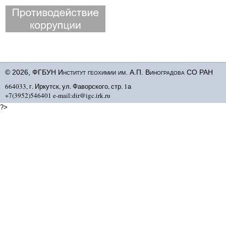
© 2026, ФГБУН Институт геохимии им. А.П. Виноградова СО РАН
664033, г. Иркутск, ул. Фаворского, стр. 1а
+7(3952)546401 e-mail:dir@igc.irk.ru
?>