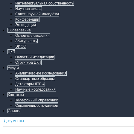
Интеллектуальная собственность
Научная школа
Совет научной молодёжи
Конференции
Экспедиции
Образование
Основные сведения
Абитуриенту
ЭИОС
ЦКП
Область Аккредитации
Структура ЦКП
Услуги
Аналитические исследования
Стандартные образцы
Детекторы ДТГ-4
Научные исследования
Контакты
Телефонный справочник
Справочник сотрудников
Ссылки
Документы