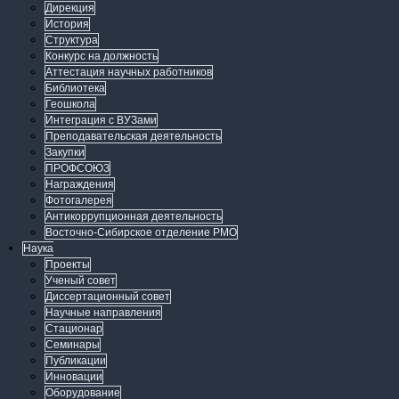
Дирекция
История
Структура
Конкурс на должность
Аттестация научных работников
Библиотека
Геошкола
Интеграция с ВУЗами
Преподавательская деятельность
Закупки
ПРОФСОЮЗ
Награждения
Фотогалерея
Антикоррупционная деятельность
Восточно-Сибирское отделение РМО
Наука
Проекты
Ученый совет
Диссертационный совет
Научные направления
Стационар
Семинары
Публикации
Инновации
Оборудование