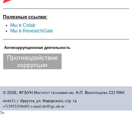
Полезные ссылки:
Мы в Colab
Мы в ResearchGate
Антикоррупционная деятельность
© 2026, ФГБУН Институт геохимии им. А.П. Виноградова СО РАН
664033, г. Иркутск, ул. Фаворского, стр. 1а
+7(3952)546401 e-mail:dir@igc.irk.ru
?>