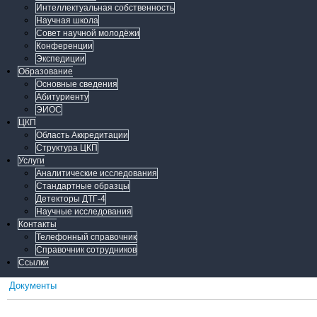
Интеллектуальная собственность
Научная школа
Совет научной молодёжи
Конференции
Экспедиции
Образование
Основные сведения
Абитуриенту
ЭИОС
ЦКП
Область Аккредитации
Структура ЦКП
Услуги
Аналитические исследования
Стандартные образцы
Детекторы ДТГ-4
Научные исследования
Контакты
Телефонный справочник
Справочник сотрудников
Ссылки
Документы