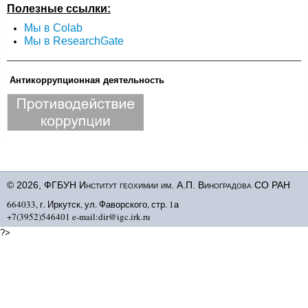
Полезные ссылки:
Мы в Colab
Мы в ResearchGate
Антикоррупционная деятельность
© 2026, ФГБУН Институт геохимии им. А.П. Виноградова СО РАН
664033, г. Иркутск, ул. Фаворского, стр. 1а
+7(3952)546401 e-mail:dir@igc.irk.ru
?>