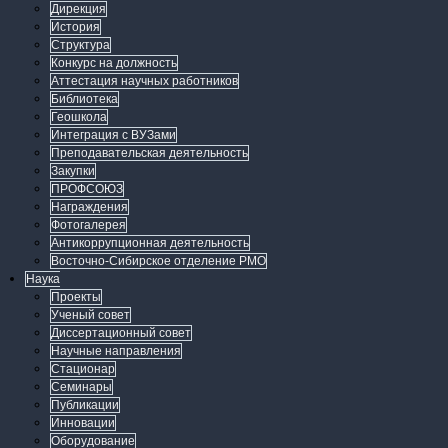
Дирекция
История
Структура
Конкурс на должность
Аттестация научных работников
Библиотека
Геошкола
Интеграция с ВУЗами
Преподавательская деятельность
Закупки
ПРОФСОЮЗ
Награждения
Фотогалерея
Антикоррупционная деятельность
Восточно-Сибирское отделение РМО
Наука
Проекты
Ученый совет
Диссертационный совет
Научные направления
Стационар
Семинары
Публикации
Инновации
Оборудование