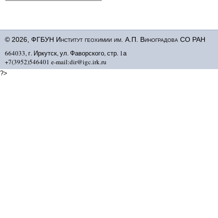
© 2026, ФГБУН Институт геохимии им. А.П. Виноградова СО РАН
664033, г. Иркутск, ул. Фаворского, стр. 1а
+7(3952)546401 e-mail:dir@igc.irk.ru
?>