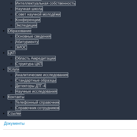
Интеллектуальная собственность
Научная школа
Совет научной молодёжи
Конференции
Экспедиции
Образование
Основные сведения
Абитуриенту
ЭИОС
ЦКП
Область Аккредитации
Структура ЦКП
Услуги
Аналитические исследования
Стандартные образцы
Детекторы ДТГ-4
Научные исследования
Контакты
Телефонный справочник
Справочник сотрудников
Ссылки
Документы