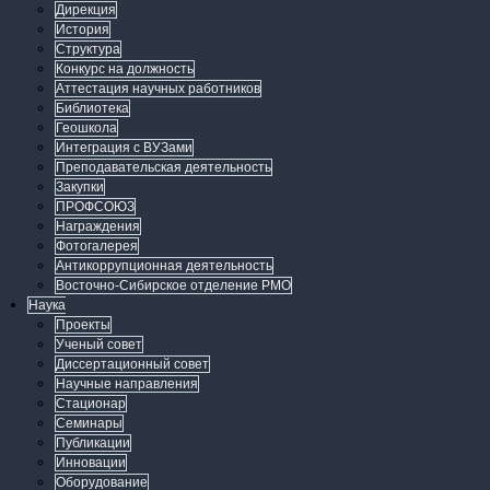
Дирекция
История
Структура
Конкурс на должность
Аттестация научных работников
Библиотека
Геошкола
Интеграция с ВУЗами
Преподавательская деятельность
Закупки
ПРОФСОЮЗ
Награждения
Фотогалерея
Антикоррупционная деятельность
Восточно-Сибирское отделение РМО
Наука
Проекты
Ученый совет
Диссертационный совет
Научные направления
Стационар
Семинары
Публикации
Инновации
Оборудование