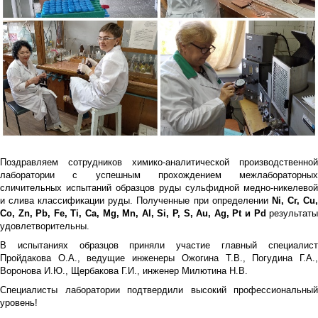
Поздравляем сотрудников химико-аналитической производственной
лаборатории с успешным прохождением межлабораторных
сличительных испытаний образцов руды сульфидной медно-никелевой
и слива классификации руды. Полученные при определении
Ni
,
Cr
,
Cu
Co
,
Zn
,
Pb
,
Fe
,
Ti
,
Ca
,
Mg
,
Mn
,
Al
,
Si
,
P
,
S
,
Au
,
Ag
,
Pt
и
Pd
результат
удовлетворительны.
В испытаниях образцов приняли участие главный специалист
Пройдакова О.А., ведущие инженеры Ожогина Т.В., Погудина Г.А.,
Воронова И.Ю., Щербакова Г.И., инженер Милютина Н.В.
Специалисты лаборатории подтвердили высокий профессиональный
уровень!