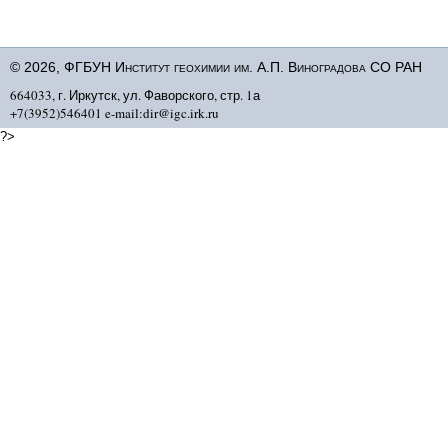
© 2026, ФГБУН Институт геохимии им. А.П. Виноградова СО РАН
664033, г. Иркутск, ул. Фаворского, стр. 1а
+7(3952)546401 e-mail:dir@igc.irk.ru
?>