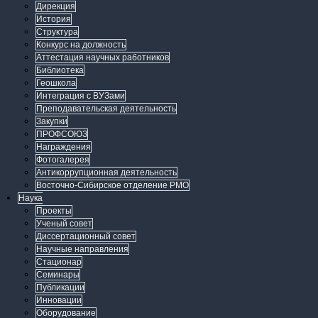
Дирекция
История
Структура
Конкурс на должность
Аттестация научных работников
Библиотека
Геошкола
Интеграция с ВУЗами
Преподавательская деятельность
Закупки
ПРОФСОЮЗ
Награждения
Фотогалерея
Антикоррупционная деятельность
Восточно-Сибирское отделение РМО
Наука
Проекты
Ученый совет
Диссертационный совет
Научные направления
Стационар
Семинары
Публикации
Инновации
Оборудование