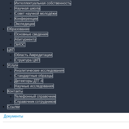
Интеллектуальная собственность
Научная школа
Совет научной молодёжи
Конференции
Экспедиции
Образование
Основные сведения
Абитуриенту
ЭИОС
ЦКП
Область Аккредитации
Структура ЦКП
Услуги
Аналитические исследования
Стандартные образцы
Детекторы ДТГ-4
Научные исследования
Контакты
Телефонный справочник
Справочник сотрудников
Ссылки
Документы