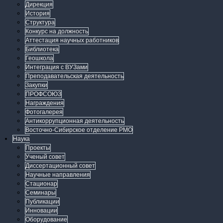
Дирекция
История
Структура
Конкурс на должность
Аттестация научных работников
Библиотека
Геошкола
Интеграция с ВУЗами
Преподавательская деятельность
Закупки
ПРОФСОЮЗ
Награждения
Фотогалерея
Антикоррупционная деятельность
Восточно-Сибирское отделение РМО
Наука
Проекты
Ученый совет
Диссертационный совет
Научные направления
Стационар
Семинары
Публикации
Инновации
Оборудование