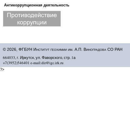
Антикоррупционная деятельность
© 2026, ФГБУН Институт геохимии им. А.П. Виноградова СО РАН
664033, г. Иркутск, ул. Фаворского, стр. 1а
+7(3952)546401 e-mail:dir@igc.irk.ru
?>