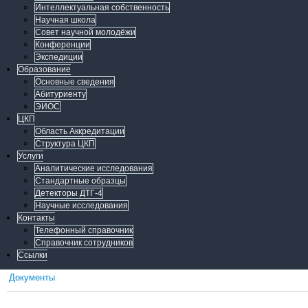
Интеллектуальная собственность
Научная школа
Совет научной молодёжи
Конференции
Экспедиции
Образование
Основные сведения
Абитуриенту
ЭИОС
ЦКП
Область Аккредитации
Структура ЦКП
Услуги
Аналитические исследования
Стандартные образцы
Детекторы ДТГ-4
Научные исследования
Контакты
Телефонный справочник
Справочник сотрудников
Ссылки
Документы