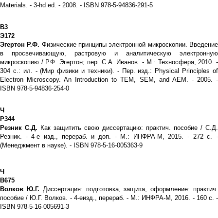
Materials. - 3-hd ed. - 2008. - ISBN 978-5-94836-291-5
В3
Э172
Эгертон Р.Ф.
Физические принципы электронной микроскопии. Введени
в просвечивающую, растровую и аналитическую электронную
микроскопию / Р.Ф. Эгертон; пер. С.А. Иванов. - М.: Техносфера, 2010. -
304 с.: ил. - (Мир физики и техники). - Пер. изд.: Physical Principles of
Electron Microscopy. An Introduction to TEM, SEM, and AEM. - 2005. -
ISBN 978-5-94836-254-0
Ч
Р344
Резник С.Д.
Как защитить свою диссертацию: практич. пособие / С.Д.
Резник. - 4-е изд., перераб. и доп. - М.: ИНФРА-М, 2015. - 272 с. -
(Менеджмент в науке). - ISBN 978-5-16-005363-9
Ч
В675
Волков Ю.Г.
Диссертация: подготовка, защита, оформление: практич
пособие / Ю.Г. Волков. - 4-еизд., перераб. - М.: ИНФРА-М, 2016. - 160 с. -
ISBN 978-5-16-005691-3