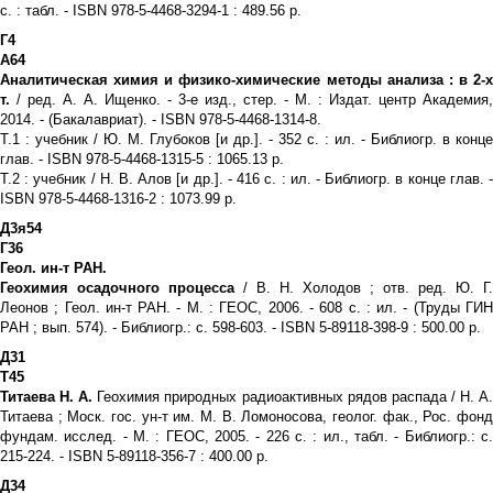
с. : табл. - ISBN 978-5-4468-3294-1 : 489.56 р.
Г4
А64
Аналитическая химия и физико-химические методы анализа : в 2-х
т.
/ ред. А. А. Ищенко. - 3-е изд., стер. - М. : Издат. центр Академия,
2014. - (Бакалавриат). - ISBN 978-5-4468-1314-8.
Т.1 : учебник / Ю. М. Глубоков [и др.]. - 352 с. : ил. - Библиогр. в конце
глав. - ISBN 978-5-4468-1315-5 : 1065.13 р.
Т.2 : учебник / Н. В. Алов [и др.]. - 416 с. : ил. - Библиогр. в конце глав. -
ISBN 978-5-4468-1316-2 : 1073.99 р.
Д3я54
Г36
Геол. ин-т РАН.
Геохимия осадочного процесса
/ В. Н. Холодов ; отв. ред. Ю. Г.
Леонов ; Геол. ин-т РАН. - М. : ГЕОС, 2006. - 608 с. : ил. - (Труды ГИН
РАН ; вып. 574). - Библиогр.: с. 598-603. - ISBN 5-89118-398-9 : 500.00 р.
Д31
Т45
Титаева Н. А.
Геохимия природных радиоактивных рядов распада / Н. А
Титаева ; Моск. гос. ун-т им. М. В. Ломоносова, геолог. фак., Рос. фонд
фундам. исслед. - М. : ГЕОС, 2005. - 226 с. : ил., табл. - Библиогр.: с.
215-224. - ISBN 5-89118-356-7 : 400.00 р.
Д34