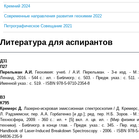
Кремний 2024
Современные направления развития геохимии 2022
Петрографическое Совещание 2021
Литература для аспирантов
Д31
П27
Перельман А.И.
Геохимия: учеб. / А.И. Перельман. - 3-е изд. - М.
Ленанд, 2016. - 544 с.: ил. - Библиогр.: с. 503. - Предм. указ.: с. 511. -
Именной указ.: с. 519. - ISBN 978-5-9710-2354-8
В3
К795
Кремерс Д.
Лазерно-искровая эмиссионная спектроскопия / Д. Кремерс
Л. Радзиемски; пер. А.А. Горбатенко [и др.]; ред. пер. Н.Б. Зоров. - М.:
Техносфера, 2009. - 360 с.: ил. + [5] вкл. л. цв. ил. - (Мир физики и
техники). - Библиогр. в конце глав. - Предм. указ.: с. 345. - Пер. изд.:
Handbook of Laser-Induced Breakdown Spectroscopy. - 2006. - ISBN 978-5-
94836-235-9