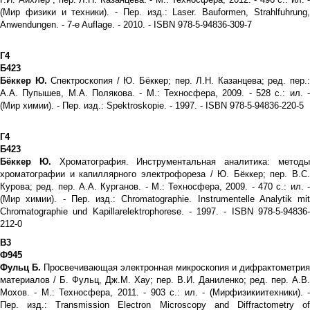
(Мир физики и техники). - Пер. изд.: Laser. Bauformen, Strahlfuhrung,
Anwendungen. - 7-e Auflage. - 2010. - ISBN 978-5-94836-309-7
Г4
Б423
Бёккер Ю.
Спектроскопия / Ю. Бёккер; пер. Л.Н. Казанцева; ред. пер.
А.А. Пупышев, М.А. Полякова. - М.: Техносфера, 2009. - 528 с.: ил. -
(Мир химии). - Пер. изд.: Spektroskopie. - 1997. - ISBN 978-5-94836-220-5
Г4
Б423
Бёккер Ю.
Хроматография. Инструментальная аналитика: метод
хроматографии и капиллярного электрофореза / Ю. Бёккер; пер. В.С.
Курова; ред. пер. А.А. Курганов. - М.: Техносфера, 2009. - 470 с.: ил. -
(Мир химии). - Пер. изд.: Chromatographie. Instrumentelle Analytik mit
Chromatographie und Kapillarelektrophorese. - 1997. - ISBN 978-5-94836-
212-0
В3
Ф945
Фульц Б.
Просвечивающая электронная микроскопия и дифрактометрия
материалов / Б. Фульц, Дж.М. Хау; пер. В.И. Даниленко; ред. пер. А.В.
Мохов. - М.: Техносфера, 2011. - 903 с.: ил. - (Мирфизикиитехники). -
Пер. изд.: Transmission Electron Microscopy and Diffractometry of