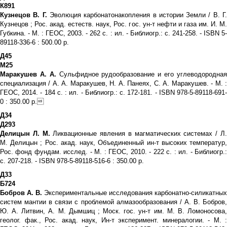
К891
Кузнецов В. Г.
Эволюция карбонатонакопления в истории Земли / В. Г
Кузнецов ; Рос. акад. естеств. наук, Рос. гос. ун-т нефти и газа им. И. М.
Губкина. - М. : ГЕОС, 2003. - 262 с. : ил. - Библиогр.: с. 241-258. - ISBN 5-
89118-336-6 : 500.00 р.
Д45
М25
Маракушев А. А.
Сульфидное рудообразование и его углеводородна
специализация / А. А. Маракушев, Н. А. Панеях, С. А. Маракушев. - М. :
ГЕОС, 2014. - 184 с. : ил. - Библиогр.: с. 172-181. - ISBN 978-5-89118-691-
0 : 350.00 р.
Д34
Д293
Делицын Л. М.
Ликвационные явления в магматических системах / Л
М. Делицын ; Рос. акад. наук, Объединенный ин-т высоких температур,
Рос. фонд фундам. исслед. - М. : ГЕОС, 2010. - 222 с. : ил. - Библиогр.:
с. 207-218. - ISBN 978-5-89118-516-6 : 350.00 р.
Д33
Б724
Бобров А. В.
Экспериментальные исследования карбонатно-силикатных
систем мантии в связи с проблемой алмазообразования / А. В. Бобров,
Ю. А. Литвин, А. М. Дымшиц ; Моск. гос. ун-т им. М. В. Ломоносова,
геолог. фак., Рос. акад. наук, Ин-т эксперимент. минералогии. - М. :