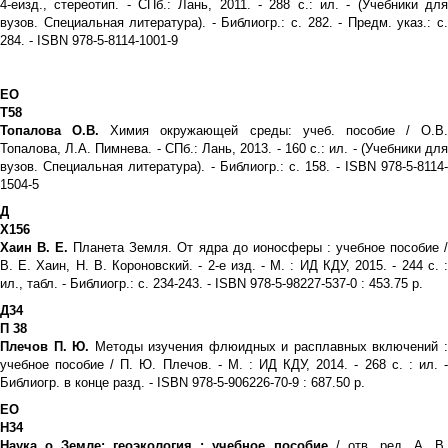
4-еизд., стереотип. - СПб.: Лань, 2011. - 288 с.: ил. - (Учебники для
вузов. Специальная литература). - Библиогр.: с. 282. - Предм. указ.: с.
284. - ISBN 978-5-8114-1001-9
EO
Т58
Топалова О.В.
Химия окружающей среды: учеб. пособие / О.В.
Топалова, Л.А. Пимнева. - СПб.: Лань, 2013. - 160 с.: ил. - (Учебники для
вузов. Специальная литература). - Библиогр.: с. 158. - ISBN 978-5-8114-
1504-5
Д
Х156
Хаин В. Е.
Планета Земля. От ядра до ионосферы : учебное пособие 
В. Е. Хаин, Н. В. Короновский. - 2-е изд. - М. : ИД КДУ, 2015. - 244 с. :
ил., табл. - Библиогр.: с. 234-243. - ISBN 978-5-98227-537-0 : 453.75 р.
Д34
П 38
Плечов П. Ю.
Методы изучения флюидных и расплавных включений 
учебное пособие / П. Ю. Плечов. - М. : ИД КДУ, 2014. - 268 с. : ил. -
Библиогр. в конце разд. - ISBN 978-5-906226-70-9 : 687.50 р.
ЕО
Н34
Наука о Земле: геоэкология : учебное пособие
/ отв. ред. А. В