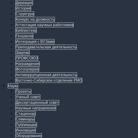
Дирекция
История
Структура
Конкурс на должность
Аттестация научных работников
Библиотека
Геошкола
Интеграция с ВУЗами
Преподавательская деятельность
Закупки
ПРОФСОЮЗ
Награждения
Фотогалерея
Антикоррупционная деятельность
Восточно-Сибирское отделение РМО
Наука
Проекты
Ученый совет
Диссертационный совет
Научные направления
Стационар
Семинары
Публикации
Инновации
Оборудование