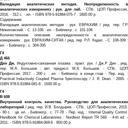
Валидация аналитических методик. Неопределенность в
аналитических измерениях : рук. для лаб.
- СПб.: ЦОП Профессия
2016. - 312 с. : ил. - ISBN 978-5-91884-075-7 : 1800.00 р.
Содержание:
Валидация аналитических методик : рук. ЕВРАХИМ / ред. пер. Г.Р.
Нежиховский. - С. 13-106 : ил. - Библиогр.: с. 101-106
Количественное описание неопределенности в аналитических
измерениях : рук. ЕВРАХИМ-СИТАК / ред. пер. Р.Л. Кадис. - С. 108-309 :
ил. - Библиогр.: с. 304-305
Г4
Д 466
Дин Дж.
Индуктивно-связанная плазма : практ. рук. / Дж.Р. Дин ; ред
пер. М.А. Большов ; авт. предисл. М.А. Большов. - СПб.: ЦОП
Профессия, 2017. - 200 с. : ил. - Библиогр. в конце глав. - Пер. изд. :
Practical Inductively Coupled Plasma Spectroscopy / J. R. Dean. - 2005. -
ISBN 978-5-91884-081-8 : 1500.00 р.
Г4
В 608
Внутренний контроль качества. Руководство для аналитических
лабораторий
/ ред. пер. И.В. Болдырев. - СПб.: ЦОП Профессия, 2015.
- 80 с. : цв. ил. - Библиогр.: с. 77-78. - Пер. изд. : Internal Quality Control.
Handbook for Chemical Laboratories : Nordtest Report TR 569. - 4-th ed. -
2011. - ISBN 978-5-91884-069-6 : 850.00 р.