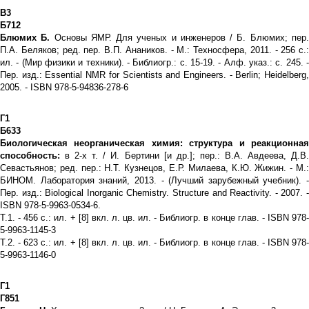
В3
Б712
Блюмих Б.
Основы ЯМР. Для ученых и инженеров / Б. Блюмих; пер
П.А. Беляков; ред. пер. В.П. Анаников. - М.: Техносфера, 2011. - 256 с.:
ил. - (Мир физики и техники). - Библиогр.: с. 15-19. - Алф. указ.: с. 245. -
Пер. изд.: Essential NMR for Scientists and Engineers. - Berlin; Heidelberg,
2005. - ISBN 978-5-94836-278-6
Г1
Б633
Биологическая неорганическая химия: структура и реакционная
способность:
в 2-х т. / И. Бертини [и др.]; пер.: В.А. Авдеева, Д.В.
Севастьянов; ред. пер.: Н.Т. Кузнецов, Е.Р. Милаева, К.Ю. Жижин. - М.:
БИНОМ. Лаборатория знаний, 2013. - (Лучший зарубежный учебник). -
Пер. изд.: Biological Inorganic Chemistry. Structure and Reactivity. - 2007. -
ISBN 978-5-9963-0534-6.
Т.1. - 456 с.: ил. + [8] вкл. л. цв. ил. - Библиогр. в конце глав. - ISBN 978-
5-9963-1145-3
Т.2. - 623 с.: ил. + [8] вкл. л. цв. ил. - Библиогр. в конце глав. - ISBN 978-
5-9963-1146-0
Г1
Г851