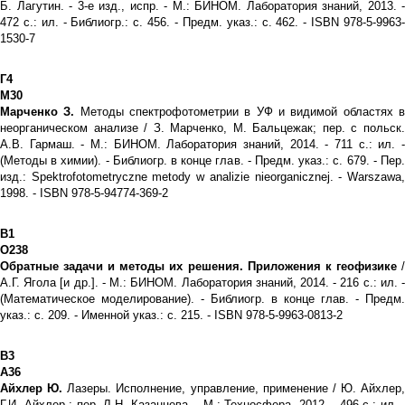
Б. Лагутин. - 3-е изд., испр. - М.: БИНОМ. Лаборатория знаний, 2013. -
472 с.: ил. - Библиогр.: с. 456. - Предм. указ.: с. 462. - ISBN 978-5-9963-
1530-7
Г4
М30
Марченко З.
Методы спектрофотометрии в УФ и видимой областях 
неорганическом анализе / З. Марченко, М. Бальцежак; пер. с польск.
А.В. Гармаш. - М.: БИНОМ. Лаборатория знаний, 2014. - 711 с.: ил. -
(Методы в химии). - Библиогр. в конце глав. - Предм. указ.: с. 679. - Пер.
изд.: Spektrofotometryczne metody w analizie nieorganicznej. - Warszawa,
1998. - ISBN 978-5-94774-369-2
В1
О238
Обратные задачи и методы их решения. Приложения к геофизике
А.Г. Ягола [и др.]. - М.: БИНОМ. Лаборатория знаний, 2014. - 216 с.: ил. -
(Математическое моделирование). - Библиогр. в конце глав. - Предм.
указ.: с. 209. - Именной указ.: с. 215. - ISBN 978-5-9963-0813-2
В3
А36
Айхлер Ю.
Лазеры. Исполнение, управление, применение / Ю. Айхлер,
Г.И. Айхлер ; пер. Л.Н. Казанцева. - М.: Техносфера, 2012. - 496 с.: ил. -