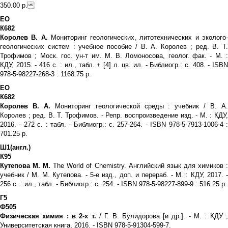
350.00 р.
ЕО
К682
Королев В. А.
Мониторинг геологических, литотехнических и эколого
геологических систем : учебное пособие / В. А. Королев ; ред. В. Т.
Трофимов ; Моск. гос. ун-т им. М. В. Ломоносова, геолог. фак. - М. :
КДУ, 2015. - 416 с. : ил., табл. + [4] л. цв. ил. - Библиогр.: с. 408. - ISBN
978-5-98227-268-3 : 1168.75 р.
ЕО
К682
Королев В. А.
Мониторинг геологической среды : учебник / В. А
Королев ; ред. В. Т. Трофимов. - Репр. воспроизведение изд. - М. : КДУ,
2016. - 272 с. : табл. - Библиогр.: с. 257-264. - ISBN 978-5-7913-1006-4 :
701.25 р.
Ш1(англ.)
К95
Кутепова М. М.
The World of Chemistry. Английский язык для химиков 
учебник / М. М. Кутепова. - 5-е изд., доп. и перераб. - М. : КДУ, 2017. -
256 с. : ил., табл. - Библиогр.: с. 254. - ISBN 978-5-98227-899-9 : 516.25 р.
Г5
Ф505
Физическая химия : в 2-х т.
/ Г. В. Булидорова [и др.]. - М. : КДУ ;
Университетская книга, 2016. - ISBN 978-5-91304-599-7.