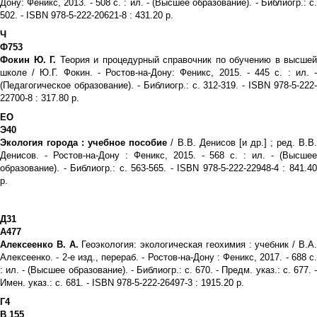
Дону: Феникс, 2013. - 508 с. : ил. - (Высшее образование). - Библиогр.: с.
502. - ISBN 978-5-222-20621-8 : 431.20 р.
Ч
Ф753
Фокин Ю. Г.
Теория и процедурный справочник по обучению в высшей
школе / Ю.Г. Фокин. - Ростов-на-Дону: Феникс, 2015. - 445 с. : ил. -
(Педагогическое образование). - Библиогр.: с. 312-319. - ISBN 978-5-222-
22700-8 : 317.80 р.
ЕО
Э40
Экология города : учебное пособие
/ В.В. Денисов [и др.] ; ред. В.В
Денисов. - Ростов-на-Дону : Феникс, 2015. - 568 с. : ил. - (Высшее
образование). - Библиогр.: с. 563-565. - ISBN 978-5-222-22948-4 : 841.40
р.
Д31
А477
Алексеенко В. А.
Геоэкология: экологическая геохимия : учебник / В.А
Алексеенко. - 2-е изд., перераб. - Ростов-на-Дону : Феникс, 2017. - 688 с.
: ил. - (Высшее образование). - Библиогр.: с. 670. - Предм. указ.: с. 677. -
Имен. указ.: с. 681. - ISBN 978-5-222-26497-3 : 1915.20 р.
Г4
В 155