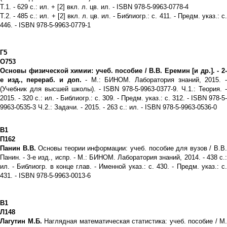
Т.1. - 629 с.: ил. + [2] вкл. л. цв. ил. - ISBN 978-5-9963-0778-4
Т.2. - 485 с.: ил. + [2] вкл. л. цв. ил. - Библиогр.: с. 411. - Предм. указ.: с.
446. - ISBN 978-5-9963-0779-1
Г5
О753
Основы физической химии: учеб. пособие / В.В. Еремин [и др.]. - 2-
е изд., перераб. и доп.
- М.: БИНОМ. Лаборатория знаний, 2015. 
(Учебник для высшей школы). - ISBN 978-5-9963-0377-9. Ч.1.: Теория. -
2015. - 320 с.: ил. - Библиогр.: с. 309. - Предм. указ.: с. 312. - ISBN 978-5-
9963-0535-3 Ч.2.: Задачи. - 2015. - 263 с.: ил. - ISBN 978-5-9963-0536-0
В1
П162
Панин В.В.
Основы теории информации: учеб. пособие для вузов / В.В
Панин. - 3-е изд., испр. - М.: БИНОМ. Лаборатория знаний, 2014. - 438 с.:
ил. - Библиогр. в конце глав. - Именной указ.: с. 430. - Предм. указ.: с.
431. - ISBN 978-5-9963-0013-6
В1
Л148
Лагутин М.Б.
Наглядная математическая статистика: учеб. пособие / М.