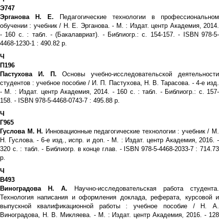
Э747
Эрганова Н. Е.
Педагогические технологии в профессиональном
обучении : учебник / Н. Е. Эрганова. - М. : Издат. центр Академия, 2014.
- 160 с. : табл. - (Бакалавриат). - Библиогр.: с. 154-157. - ISBN 978-5-
4468-1230-1 : 490.82 р.
Ч
П196
Пастухова И. П.
Основы учебно-исследовательской деятельност
студентов : учебное пособие / И. П. Пастухова, Н. В. Тарасова. - 4-е изд.
- М. : Издат. центр Академия, 2014. - 160 с. : табл. - Библиогр.: с. 157-
158. - ISBN 978-5-4468-0743-7 : 495.88 р.
Ч
Г965
Гуслова М. Н.
Инновационные педагогические технологии : учебник / М
Н. Гуслова. - 6-е изд., испр. и доп. - М. : Издат. центр Академия, 2016. -
320 с. : табл. - Библиогр. в конце глав. - ISBN 978-5-4468-2033-7 : 714.73
р.
Ч
В493
Виноградова Н. А.
Научно-исследовательская работа студента.
Технология написания и оформления доклада, реферата, курсовой и
выпускной квалификационной работы : учебное пособие / Н. А.
Виноградова, Н. В. Микляева. - М. : Издат. центр Академия, 2016. - 128