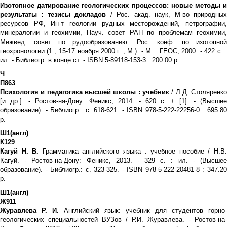
Изотопное датирование геологических процессов: новые методы и
результаты : тезисы докладов
/ Рос. акад. наук, М-во природны
ресурсов РФ, Ин-т геологии рудных месторождений, петрографии,
минералогии и геохимии, Науч. совет РАН по проблемам геохимии,
Межвед. совет по рудообразованию. Рос. конф. по изотопной
геохронологии (1 ; 15-17 ноября 2000 г. ; М.). - М. : ГЕОС, 2000. - 422 с. :
ил. - Библиогр. в конце ст. - ISBN 5-89118-153-3 : 200.00 р.
Ч
П863
Психология и педагогика высшей школы : учебник
/ Л.Д. Столяренко
[и др.]. - Ростов-на-Дону: Феникс, 2014. - 620 с. + [1]. - (Высшее
образование). - Библиогр.: с. 618-621. - ISBN 978-5-222-22256-0 : 695.80
р.
Ш1(англ)
К129
Кагуй Н. В.
Грамматика английского языка : учебное пособие / Н.В
Кагуй. - Ростов-на-Дону: Феникс, 2013. - 329 с. : ил. - (Высшее
образование). - Библиогр.: с. 323-325. - ISBN 978-5-222-20481-8 : 347.20
р.
Ш1(англ)
Ж911
Журавлева Р. И.
Английский язык: учебник для студентов горно-
геологических специальностей ВУЗов / Р.И. Журавлева. - Ростов-на-