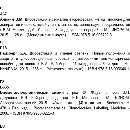
Ч
А67
Аникин В.М.
Диссертация в зеркалеа втореферата: метод. пособие для
аспирантов и соискателей учен. степ. естественно-науч. специальностей
/ В.М. Аникин, Д.А. Усанов. - 3-еизд., доп. и перераб. - М.: ИНФРА-М,
2015. - 128 с. - (Менеджмент в науке). - ISBN 978-5-16-006722-3
Ч
Р18
Райзберг Б.А.
Диссертация и ученая степень. Новые положения о
защите и диссертационных советах с авторскими комментариями:
пособие для соиск. / Б.А. Райзберг. - 11-еизд., перераб. и доп. - М.:
ИНФРА-М, 2015. - 253 с. - (Менеджментвнауке). - ISBN 978-5-16-005640-1
Г2
Б635
Биометаллоорганическая химия
/ ред. Ж. Жауэн ; пер.: В.П.
Дядченко, К.В. Зайцев ; ред. пер. Е.Р. Милаева. - М.: БИНОМ.
Лаборатория знаний, 2015. - 494 с. : ил. + [4] л. цв. ил. - Библиогр.: с.
478. - Пер. изд. : Bioorganometallics. Biomolecules, Labeling, Medicine. -
2006. - ISBN 978-5-9963-0225-3
В3