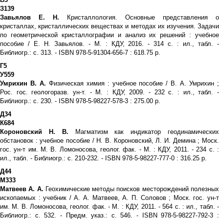
З139
Завьялов Е. Н.
Кристаллология. Основные представления о
кристаллах, кристаллических веществах и методах их изучения. Задачи
по геометрической кристаллографии и анализ их решений : учебное
пособие / Е. Н. Завьялов. - М. : КДУ, 2016. - 314 с. : ил., табл. -
Библиогр.: с. 313. - ISBN 978-5-91304-656-7 : 618.75 р.
Г5
У559
Умрихин В. А.
Физическая химия : учебное пособие / В. А. Умрихин 
Рос. гос. геологоразв. ун-т. - М. : КДУ, 2009. - 232 с. : ил., табл. -
Библиогр.: с. 230. - ISBN 978-5-98227-578-3 : 275.00 р.
Д34
К684
Короновский Н. В.
Магматизм как индикатор геодинамически
обстановок : учебное пособие / Н. В. Короновский, Л. И. Демина ; Моск.
гос. ун-т им. М. В. Ломоносова, геолог. фак. - М. : КДУ, 2011. - 234 с. :
ил., табл. - Библиогр.: с. 210-232. - ISBN 978-5-98227-777-0 : 316.25 р.
Д44
М333
Матвеев А. А.
Геохимические методы поисков месторождений полезны
ископаемых : учебник / А. А. Матвеев, А. П. Соловов ; Моск. гос. ун-т
им. М. В. Ломоносова, геолог. фак. - М. : КДУ, 2011. - 564 с. : ил., табл. -
Библиогр.: с. 532. - Предм. указ.: с. 546. - ISBN 978-5-98227-792-3 :