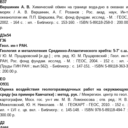
В37
Вершинин А. В.
Химический обмен на границе вода-дно в океанах 
морях / А. В. Вершинин, А. Г. Розанов ; Рос. акад. наук, Ин-т
океанологии им. П.П. Ширшова, Рос. фонд фундам. исслед. - М. : ГЕОС,
2002. - 164 с. : ил. - Библиогр.: с. 153-160. - ISBN 5-89118-258-0 : 200.00
р.
Д3я54
Г36
Геол. ин-т РАН.
Геология и металлогения Срединно-Атлантического хребта: 5-7˚ с.ш.
/ Ю. М. Пущаровский [и др.] ; отв. ред. Ю. М. Пущаровский ; Геол. ин-т
РАН, Рос. фонд фундам. исслед. - М. : ГЕОС, 2004. - 152 с. : ил. -
(Труды ГИН РАН ; вып.562). - Библиогр.: с. 147-151. - ISBN 5-89118-363-3
: 200.00 р.
ЕО
О931
Оценка воздействия геологоразведочных работ на окружающую
среду (на примере Камчатки) : метод. рук.
/ Межрегион. центр по геол.
картографии, Моск. гос. ун-т им. М. В. Ломоносова ; отв. ред.: Н. В.
Межеловский, Ю. Н. Николаев. - М. : ГЕОКАРТ - ГЕОС, 2010. - 152 с. :
ил. + LVI с. цв. вкл. - Библиогр.: с. 145-148. - ISBN 978-5-89118-494-7 :
300.00 р.
Д2
Д466