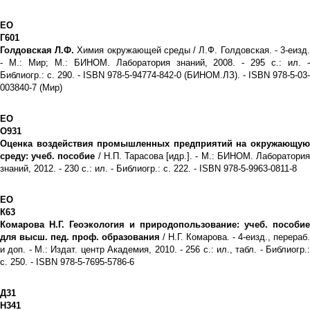
ЕО
Г601
Голдовская Л.Ф.
Химия окружающей среды / Л.Ф. Голдовская. - 3-еизд
- М.: Мир; М.: БИНОМ. Лаборатория знаний, 2008. - 295 с.: ил. -
Библиогр.: с. 290. - ISBN 978-5-94774-842-0 (БИНОМ.ЛЗ). - ISBN 978-5-03-
003840-7 (Мир)
ЕО
О931
Оценка воздействия промышленных предприятий на окружающую
среду: учеб. пособие
/ Н.П. Тарасова [идр.]. - М.: БИНОМ. Лаборатори
знаний, 2012. - 230 с.: ил. - Библиогр.: с. 222. - ISBN 978-5-9963-0811-8
ЕО
К63
Комарова Н.Г. Геоэкология и природопользование: учеб. пособие
для высш. пед. проф. образования
/ Н.Г. Комарова. - 4-еизд., перераб.
и доп. - М.: Издат. центр Академия, 2010. - 256 с.: ил., табл. - Библиогр.:
с. 250. - ISBN 978-5-7695-5786-6
Д31
Н341