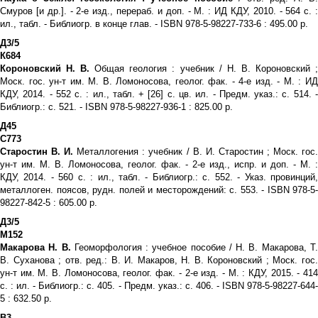
Смуров [и др.]. - 2-е изд., перераб. и доп. - М. : ИД КДУ, 2010. - 564 с. :
ил., табл. - Библиогр. в конце глав. - ISBN 978-5-98227-733-6 : 495.00 р.
Д3/5
К684
Короновский Н. В.
Общая геология : учебник / Н. В. Короновский 
Моск. гос. ун-т им. М. В. Ломоносова, геолог. фак. - 4-е изд. - М. : ИД
КДУ, 2014. - 552 с. : ил., табл. + [26] с. цв. ил. - Предм. указ.: с. 514. -
Библиогр.: с. 521. - ISBN 978-5-98227-936-1 : 825.00 р.
Д45
С773
Старостин В. И.
Металлогения : учебник / В. И. Старостин ; Моск. гос
ун-т им. М. В. Ломоносова, геолог. фак. - 2-е изд., испр. и доп. - М. :
КДУ, 2014. - 560 с. : ил., табл. - Библиогр.: с. 552. - Указ. провинций,
металлоген. поясов, рудн. полей и месторождений: с. 553. - ISBN 978-5-
98227-842-5 : 605.00 р.
Д3/5
М152
Макарова Н. В.
Геоморфология : учебное пособие / Н. В. Макарова, Т
В. Суханова ; отв. ред.: В. И. Макаров, Н. В. Короновский ; Моск. гос.
ун-т им. М. В. Ломоносова, геолог. фак. - 2-е изд. - М. : КДУ, 2015. - 414
с. : ил. - Библиогр.: с. 405. - Предм. указ.: с. 406. - ISBN 978-5-98227-644-
5 : 632.50 р.
В3