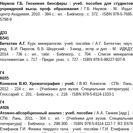
Наумов Г.Б. Геохимия биосферы : учеб. пособие для студентов
учреждений высш. проф. образования
/ Г.Б. Наумов. - М.: Издат
центр Академия, 2010. - 384 с.: ил. - Библиогр.: с. 372. - ISBN 978-5-7695-
5798-9
Д33
Б541
Бетехтин А.Г.
Курс минералогии: учеб. пособие / А.Г. Бетехтин; науч
ред.: Б.И. Пирогов, Б.Б. Шкурский. - 3-еизд., испр. и доп. - М.: ИДКДУ,
2014. - 736 с.: ил., табл. - Библиогр.: с. 704. - Список минералов
поэлементам: с. 717. - Предм. указ.: с. 727. - ISBN 978-5-98227-937-8
Г4
К655
Конюхов В.Ю. Хроматография : учеб.
/ В.Ю. Конюхов. - СПб.: Лань
2012. - 224 с.: ил. - (Учебники для вузов. Специальная литература). -
Глоссарий: с. 201. - Библиогр.: с. 218. - ISBN 978-5-8114-1333-1
Г4
А926
Атомно-абсорбционный анализ : учеб. пособие
/ А.А. Ганеев [идр.]. 
СПб.: Лань, 2011. - 304 с.: ил. - (Учебники для вузов. Специальная
литература). - Библиогр.: с. 298-300. - ISBN 978-5-8114-1117-7 В3 Е676
Епифанов Г.И. Физика твердого тела : учеб. пособие / Г.И. Епифанов. -