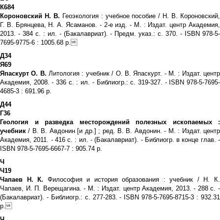
К684
Короновский Н. В.
Геоэкология : учебное пособие / Н. В. Короновский
Г. В. Брянцева, Н. А. Ясаманов. - 2-е изд. - М. : Издат. центр Академия,
2013. - 384 с. : ил. - (Бакалавриат). - Предм. указ.: с. 370. - ISBN 978-5-
7695-9775-6 : 1005.68 р.
Д34
Я69
Япаскурт О. В.
Литология : учебник / О. В. Япаскурт. - М. : Издат. цент
Академия, 2008. - 336 с. : ил. - Библиогр.: с. 319-327. - ISBN 978-5-7695-
4685-3 : 691.96 р.
Д44
Г36
Геология и разведка месторождений полезных ископаемых :
учебник
/ В. В. Авдонин [и др.] ; ред. В. В. Авдонин. - М. : Издат. центр
Академия, 2011. - 416 с. : ил. - (Бакалавриат). - Библиогр. в конце глав. -
ISBN 978-5-7695-6667-7 : 905.74 р.
Ч
Ч19
Чапаев Н. К.
Философия и история образования : учебник / Н. К
Чапаев, И. П. Верещагина. - М. : Издат. центр Академия, 2013. - 288 с. -
(Бакалавриат). - Библиогр.: с. 277-283. - ISBN 978-5-7695-8715-3 : 932.31
р.
Ч