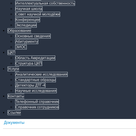
Интеллектуальная собственность
Научная школа
Совет научной молодёжи
Конференции
Экспедиции
Образование
Основные сведения
Абитуриенту
ЭИОС
ЦКП
Область Аккредитации
Структура ЦКП
Услуги
Аналитические исследования
Стандартные образцы
Детекторы ДТГ-4
Научные исследования
Контакты
Телефонный справочник
Справочник сотрудников
Ссылки
Документы