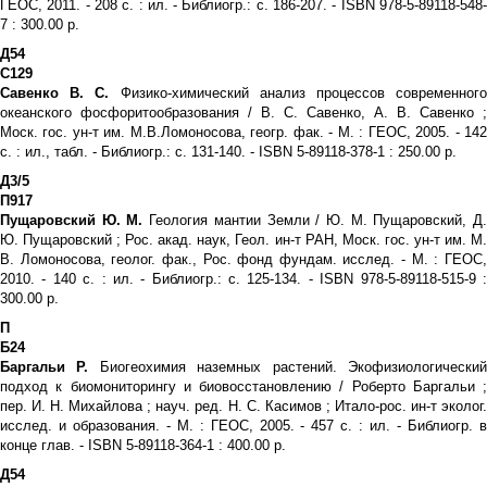
ГЕОС, 2011. - 208 с. : ил. - Библиогр.: с. 186-207. - ISBN 978-5-89118-548-
7 : 300.00 р.
Д54
С129
Савенко В. С.
Физико-химический анализ процессов современног
океанского фосфоритообразования / В. С. Савенко, А. В. Савенко ;
Моск. гос. ун-т им. М.В.Ломоносова, геогр. фак. - М. : ГЕОС, 2005. - 142
с. : ил., табл. - Библиогр.: с. 131-140. - ISBN 5-89118-378-1 : 250.00 р.
Д3/5
П917
Пущаровский Ю. М.
Геология мантии Земли / Ю. М. Пущаровский, Д
Ю. Пущаровский ; Рос. акад. наук, Геол. ин-т РАН, Моск. гос. ун-т им. М.
В. Ломоносова, геолог. фак., Рос. фонд фундам. исслед. - М. : ГЕОС,
2010. - 140 с. : ил. - Библиогр.: с. 125-134. - ISBN 978-5-89118-515-9 :
300.00 р.
П
Б24
Баргальи Р.
Биогеохимия наземных растений. Экофизиологически
подход к биомониторингу и биовосстановлению / Роберто Баргальи ;
пер. И. Н. Михайлова ; науч. ред. Н. С. Касимов ; Итало-рос. ин-т эколог.
исслед. и образования. - М. : ГЕОС, 2005. - 457 с. : ил. - Библиогр. в
конце глав. - ISBN 5-89118-364-1 : 400.00 р.
Д54