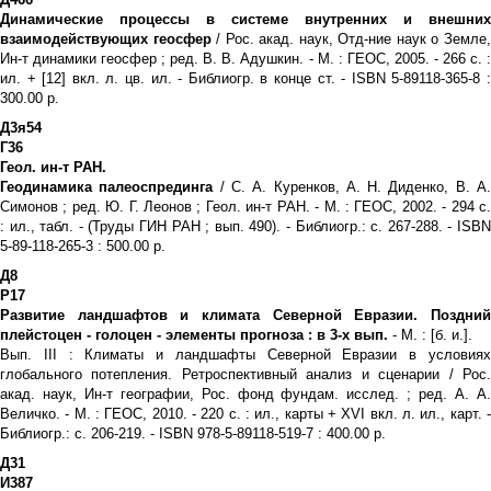
Динамические процессы в системе внутренних и внешних
взаимодействующих геосфер
/ Рос. акад. наук, Отд-ние наук о Земле
Ин-т динамики геосфер ; ред. В. В. Адушкин. - М. : ГЕОС, 2005. - 266 с. :
ил. + [12] вкл. л. цв. ил. - Библиогр. в конце ст. - ISBN 5-89118-365-8 :
300.00 р.
Д3я54
Г36
Геол. ин-т РАН.
Геодинамика палеоспрединга
/ С. А. Куренков, А. Н. Диденко, В. А
Симонов ; ред. Ю. Г. Леонов ; Геол. ин-т РАН. - М. : ГЕОС, 2002. - 294 с.
: ил., табл. - (Труды ГИН РАН ; вып. 490). - Библиогр.: с. 267-288. - ISBN
5-89-118-265-3 : 500.00 р.
Д8
Р17
Развитие ландшафтов и климата Северной Евразии. Поздний
плейстоцен - голоцен - элементы прогноза : в 3-х вып.
- М. : [б. и.].
Вып. III : Климаты и ландшафты Северной Евразии в условиях
глобального потепления. Ретроспективный анализ и сценарии / Рос.
акад. наук, Ин-т географии, Рос. фонд фундам. исслед. ; ред. А. А.
Величко. - М. : ГЕОС, 2010. - 220 с. : ил., карты + XVI вкл. л. ил., карт. -
Библиогр.: с. 206-219. - ISBN 978-5-89118-519-7 : 400.00 р.
Д31
И387