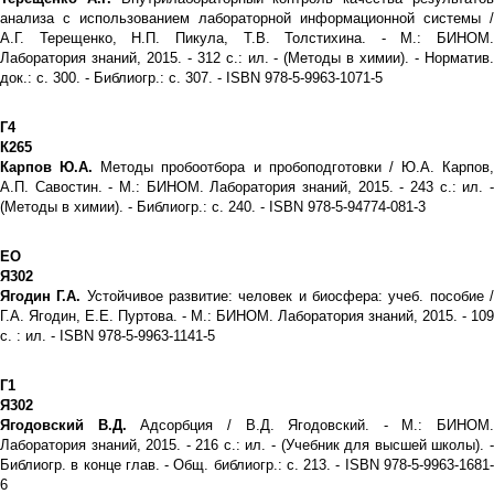
анализа с использованием лабораторной информационной системы /
А.Г. Терещенко, Н.П. Пикула, Т.В. Толстихина. - М.: БИНОМ.
Лаборатория знаний, 2015. - 312 с.: ил. - (Методы в химии). - Норматив.
док.: с. 300. - Библиогр.: с. 307. - ISBN 978-5-9963-1071-5
Г4
К265
Карпов Ю.А.
Методы пробоотбора и пробоподготовки / Ю.А. Карпов,
А.П. Савостин. - М.: БИНОМ. Лаборатория знаний, 2015. - 243 с.: ил. -
(Методы в химии). - Библиогр.: с. 240. - ISBN 978-5-94774-081-3
ЕО
Я302
Ягодин Г.А.
Устойчивое развитие: человек и биосфера: учеб. пособие 
Г.А. Ягодин, Е.Е. Пуртова. - М.: БИНОМ. Лаборатория знаний, 2015. - 109
с. : ил. - ISBN 978-5-9963-1141-5
Г1
Я302
Ягодовский В.Д.
Адсорбция / В.Д. Ягодовский. - М.: БИНОМ.
Лаборатория знаний, 2015. - 216 с.: ил. - (Учебник для высшей школы). -
Библиогр. в конце глав. - Общ. библиогр.: с. 213. - ISBN 978-5-9963-1681-
6