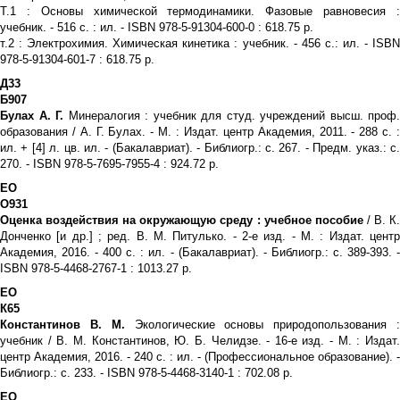
Т.1 : Основы химической термодинамики. Фазовые равновесия :
учебник. - 516 с. : ил. - ISBN 978-5-91304-600-0 : 618.75 р.
т.2 : Электрохимия. Химическая кинетика : учебник. - 456 с.: ил. - ISBN
978-5-91304-601-7 : 618.75 р.
Д33
Б907
Булах А. Г.
Минералогия : учебник для студ. учреждений высш. проф.
образования / А. Г. Булах. - М. : Издат. центр Академия, 2011. - 288 с. :
ил. + [4] л. цв. ил. - (Бакалавриат). - Библиогр.: с. 267. - Предм. указ.: с.
270. - ISBN 978-5-7695-7955-4 : 924.72 р.
ЕО
О931
Оценка воздействия на окружающую среду : учебное пособие
/ В. К
Донченко [и др.] ; ред. В. М. Питулько. - 2-е изд. - М. : Издат. центр
Академия, 2016. - 400 с. : ил. - (Бакалавриат). - Библиогр.: с. 389-393. -
ISBN 978-5-4468-2767-1 : 1013.27 р.
ЕО
К65
Константинов В. М.
Экологические основы природопользования 
учебник / В. М. Константинов, Ю. Б. Челидзе. - 16-е изд. - М. : Издат.
центр Академия, 2016. - 240 с. : ил. - (Профессиональное образование). -
Библиогр.: с. 233. - ISBN 978-5-4468-3140-1 : 702.08 р.
ЕО