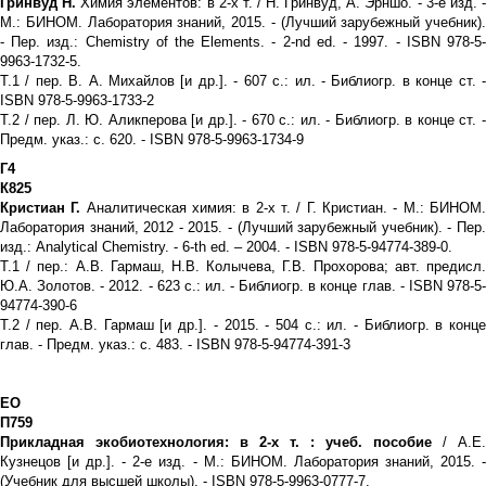
Гринвуд Н.
Химия элементов: в 2-х т. / Н. Гринвуд, А. Эрншо. - 3-е изд. 
М.: БИНОМ. Лаборатория знаний, 2015. - (Лучший зарубежный учебник).
- Пер. изд.: Chemistry of the Elements. - 2-nd ed. - 1997. - ISBN 978-5-
9963-1732-5.
Т.1 / пер. В. А. Михайлов [и др.]. - 607 с.: ил. - Библиогр. в конце ст. -
ISBN 978-5-9963-1733-2
Т.2 / пер. Л. Ю. Аликперова [и др.]. - 670 с.: ил. - Библиогр. в конце ст. -
Предм. указ.: с. 620. - ISBN 978-5-9963-1734-9
Г4
К825
Кристиан Г.
Аналитическая химия: в 2-х т. / Г. Кристиан. - М.: БИНОМ
Лаборатория знаний, 2012 - 2015. - (Лучший зарубежный учебник). - Пер.
изд.: Analytical Chemistry. - 6-th ed. – 2004. - ISBN 978-5-94774-389-0.
Т.1 / пер.: А.В. Гармаш, Н.В. Колычева, Г.В. Прохорова; авт. предисл.
Ю.А. Золотов. - 2012. - 623 с.: ил. - Библиогр. в конце глав. - ISBN 978-5-
94774-390-6
Т.2 / пер. А.В. Гармаш [и др.]. - 2015. - 504 с.: ил. - Библиогр. в конце
глав. - Предм. указ.: с. 483. - ISBN 978-5-94774-391-3
ЕО
П759
Прикладная экобиотехнология: в 2-х т. : учеб. пособие
/ А.Е.
Кузнецов [и др.]. - 2-е изд. - М.: БИНОМ. Лаборатория знаний, 2015. -
(Учебник для высшей школы). - ISBN 978-5-9963-0777-7.