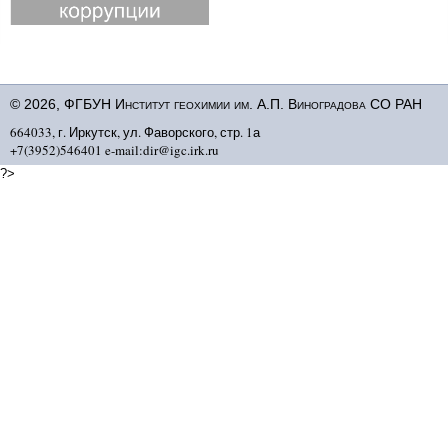
© 2026, ФГБУН Институт геохимии им. А.П. Виноградова СО РАН
664033, г. Иркутск, ул. Фаворского, стр. 1а
+7(3952)546401 e-mail:dir@igc.irk.ru
?>