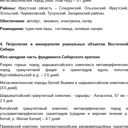
метасоматических пород (Мыс Улан Нур) – 3-7 дней.
Районы:
Иркутская область – Слюдянский, Ольхонский, Иркутский
Усольский, Черемховский, Тулунский, Заларинский районы.
Обеспечение
: автобус, минивэн, электричка, катер.
Размещение:
туристкие базы, гостиница, полевые лагеря.
4. Петрология и минералогия уникальных объектов Восточной
Сибири.
Юго-западная часть фундамента Сибирского кратона:
Разрез горных пород шарыжалгайского комплекса метаморфических
пород гранулитовой фации и гранитоидов вдоль полотна
Кругобайкальской ж.д. – 2-5 дней.
Метасоматические породы Белой Выемки в шарыжалгайском комплексе
(3-5 дней).
Шарыжалгайский гранулитоый комплекс - карьеры - Ангасолка, 57 км –
2-3 дня.
Китойский гранулитовый комплекс метаморфических пород и
ультраметаморфических гранитоидов (среднее и верхнее течение р.
Китой, р. Малая Белая) – 4-7 дней
Приморский комплекс палеопротерозойских рапакивиподобных гранитов