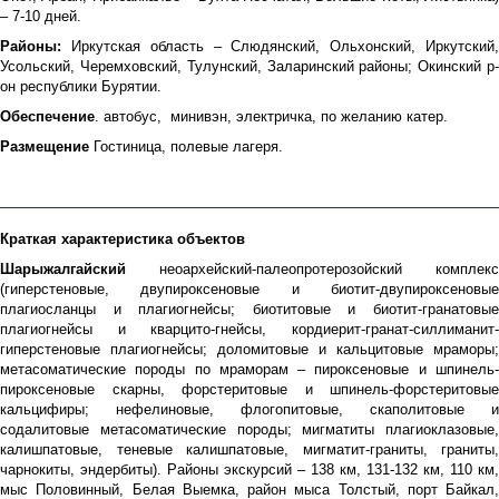
– 7-10 дней.
Районы:
Иркутская область – Слюдянский, Ольхонский, Иркутский
Усольский, Черемховский, Тулунский, Заларинский районы; Окинский р-
он республики Бурятии.
Обеспечение
. автобус, минивэн, электричка, по желанию катер.
Размещение
Гостиница, полевые лагеря.
Краткая характеристика объектов
Шарыжалгайский
неоархейский-палеопротерозойский комплекс
(гиперстеновые, двупироксеновые и биотит-двупироксеновые
плагиосланцы и плагиогнейсы; биотитовые и биотит-гранатовые
плагиогнейсы и кварцито-гнейсы, кордиерит-гранат-силлиманит-
гиперстеновые плагиогнейсы; доломитовые и кальцитовые мраморы;
метасоматические породы по мраморам – пироксеновые и шпинель-
пироксеновые скарны, форстеритовые и шпинель-форстеритовые
кальцифиры; нефелиновые, флогопитовые, скаполитовые и
содалитовые метасоматические породы; мигматиты плагиоклазовые,
калишпатовые, теневые калишпатовые, мигматит-граниты, граниты,
чарнокиты, эндербиты). Районы экскурсий – 138 км, 131-132 км, 110 км,
мыс Половинный, Белая Выемка, район мыса Толстый, порт Байкал,