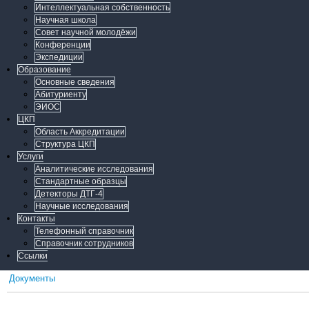
Интеллектуальная собственность
Научная школа
Совет научной молодёжи
Конференции
Экспедиции
Образование
Основные сведения
Абитуриенту
ЭИОС
ЦКП
Область Аккредитации
Структура ЦКП
Услуги
Аналитические исследования
Стандартные образцы
Детекторы ДТГ-4
Научные исследования
Контакты
Телефонный справочник
Справочник сотрудников
Ссылки
Документы