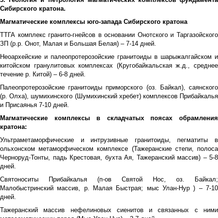
Сибирского кратона.
Магматические комплексы юго-запада Сибирского кратона
ТТГА комплекс гранито-гнейсов в основании Онотского и Таргазойского
ЗП (р.р. Онот, Малая и Большая Белая) – 7-14 дней.
Неоархейские и палеопротерозойские гранитоиды в шарыжалгайском и
китойском гранулитовых комплексах (Кругобайкальская ж.д., среднее
течение р. Китой) – 6-8 дней.
Палеопротерозойские гранитоиды приморского (оз. Байкал), саянского
(р. Олха), шумихинского (Шумихинский хребет) комплексов Прибайкалья
и Присаянья 7-10 дней.
Магматические комплексы в складчатых поясах обрамления
кратона:
Ультраметаморфические и интрузивные гранитоиды, пегматиты в
ольхонском метаморфическом комплексе (Тажеранские степи, полоса
Черноруд-Тонты, падь Крестовая, бухта Ая, Тажеранский массив) – 5-8
дней.
Святоноситы Прибайкалья (п-ов Святой Нос, оз. Байкал;
Малобыстринский массив, р. Малая Быстрая; мыс Улан-Нур ) – 7-10
дней.
Тажеранский массив нефелиновых сиенитов и связанных с ними