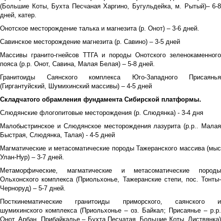
(Большие Коты, Бухта Песчаная Харгино, Бугульдейка, м. Рытый)– 6-8
дней, катер.
Онотское месторождение талька и магнезита (р. Онот) – 3-6 дней.
Савинское месторождение магнезита (р. Савино) – 3-5 дней
Массивы гранито-гнейсов ТТГА и породы Онотского зеленокаменного
пояса (р.р. Онот, Савина, Малая Белая) – 5-8 дней.
Гранитоиды Саянского комплекса Юго-Западного Присаянья
(Гиргантуйский, Шумихинский массивы) – 4-5 дней
Складчатого обрамления фундамента Сибирской платформы.
Слюдянские флогопитовые месторождения (р. Слюдянка) - 3-4 дня
Малобыстринское и Слюдянское месторождения лазурита (р.р.. Малая
Быстрая, Слюдянка, Талая) - 4-5 дней
Магматические и метасоматические породы Тажеранского массива (мыс
Улан-Нур) – 3-7 дней.
Метаморфические, магматические и метасоматические породы
Ольхонского комплекса (Приольхонье, Тажеранские степи, пос. Тонты-
Черноруд) – 5-7 дней.
Посткинематические гранитоиды приморского, саянского и
шумихинского комплекса (Приольхонье – оз. Байкал; Присаянье – р.р.
Онот, Арбан, Прибайкалье – Бухта Песчатая, Большие Коты, Листвянка)