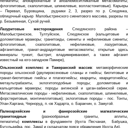
пегматиты; апокарбонатные и апоалюмоситликатные метасоматиты;
флогопитовые, скаполитовые, шпинелевые, волластонитовые). Карьеры
– Перевал, Буровщина, рудники 2, 3, разрез по р. Слюдянка,
облицочный карьер Малобыстринского сиенитового массива, разрезы по
р. Безымянная, Сухой ручей.
Лазуритовые месторождения
Слюдянского района –
Малобыстринское, Тултуйское, Слюдянское (кальцитовые и
доломитовые мраморы; гранитоиды, сиениты и нефелиновые сиениты;
флогопитовые, скаполитовые, нефелиновые, лазуритовые,
афганитовые, гранат-андрадитовые метасоматиты; открытые здесь
минералы тункит, быстрит, владимиривановит, а также афганит
известный на юго-западном Памире),
Ольхонский комплекс и Тажеранский массив
: метаморфически
породы ольхонской (двупироксеновые сланцы и гнейсы; биотитовые и
гранат-биотитовые гнейсы и плагиогнейсы; кварциты, кварцитогнейсы;
метаультрабазиты, эклогитоподобные породы; доломитовые и
кальцитовые мраморы; породы ангинской и цаган-забинской серии.
Метасоматические породы - нефелиновые, скаполитовые, шпинелевые,
форстеритовые, монтичеллитовые); эклогитовые породы - пос. Тонты,
Улан-Харгана, Черноруд, п.-ов Хадарта, о. Баракчин, о. Замугой.
Палеоархейские и фанерозойские магматические
гранитоидные
(разнообразные граниты, аплиты,
пегматиты)
комплексы
в фундаменте (бухта Песчаная, Бабушка
Бугульдейка, пос. Зама) и складчатом поясе обрамления (бухта Ая).