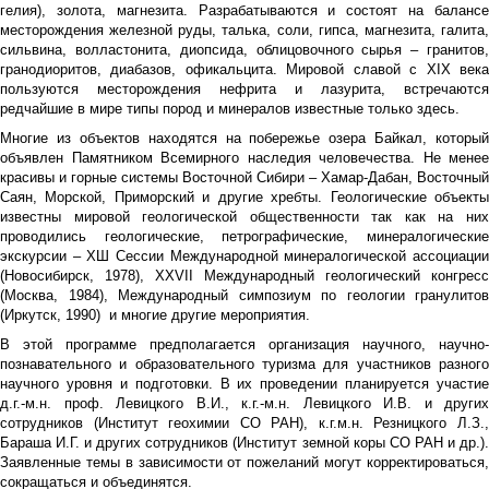
гелия), золота, магнезита. Разрабатываются и состоят на балансе
месторождения железной руды, талька, соли, гипса, магнезита, галита,
сильвина, волластонита, диопсида, облицовочного сырья – гранитов,
гранодиоритов, диабазов, офикальцита. Мировой славой с XIX века
пользуются месторождения нефрита и лазурита, встречаются
редчайшие в мире типы пород и минералов известные только здесь.
Многие из объектов находятся на побережье озера Байкал, который
объявлен Памятником Всемирного наследия человечества. Не менее
красивы и горные системы Восточной Сибири – Хамар-Дабан, Восточный
Саян, Морской, Приморский и другие хребты. Геологические объекты
известны мировой геологической общественности так как на них
проводились геологические, петрографические, минералогические
экскурсии – ХШ Сессии Международной минералогической ассоциации
(Новосибирск, 1978), XXVII Международный геологический конгресс
(Москва, 1984), Международный симпозиум по геологии гранулитов
(Иркутск, 1990) и многие другие мероприятия.
В этой программе предполагается организация научного, научно-
познавательного и образовательного туризма для участников разного
научного уровня и подготовки. В их проведении планируется участие
д.г.-м.н. проф. Левицкого В.И., к.г.-м.н. Левицкого И.В. и других
сотрудников (Институт геохимии СО РАН), к.г.м.н. Резницкого Л.З.,
Бараша И.Г. и других сотрудников (Институт земной коры СО РАН и др.).
Заявленные темы в зависимости от пожеланий могут корректироваться,
сокращаться и объединятся.