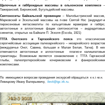
Щелочные и габброидные массивы в ольхонском комплексе
–
Тажеранский, Бирхинский, Бугульдейский массивы.
Святоноситы Байкальской провинции
– Малобыстринский массив,
Марковский и Эскольский массивы на п-ове Святой Нос (андрадит-и
пироксеновые метасоматиты по кальцитовым мраморам и габбро;
автохтонные и аллохтонные фации святоноситтов – андрадитовых
сиенитов, открытых на Байкале П. Эсколя (Escola, 1921)
ТТГА Онотского и Таргазойского пояса
это классически
серогнейсовые ассоциации палеоархейского – неоархейского возрастов
(междуречье Онот, Савина, большая и Малая Белая, Тагна). В них
отмечаются автохтонные и аллохтонные плагио-и калишпатовые
гранитоиды. Возможным является ознакомление с ТТГА Гарганской
глыбы, палеопротерозойским кочериковским и фанерозойскими
комплексами.
По имеющимся вопросам проведения экскурсий обращаться к к.г.-м.н.
Левицкому Ивану Валерьевичу,
ilevit@igc.irk.ru
.