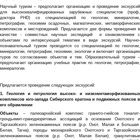
Научный туризм – предполагает организацию и проведение экскурсий
для высококвалифицированных зарубежных специалистов (проф,
доктора PHD) со специализацией по геологии, минералогии,
петрографии, геохимии осадочных, магматических, метаморфических
комплексов и месторождений. Предлагается две формы проведения в
качестве - совместных научных экспедиций и ознакомлением с
объектами по интересующей тематике в виде экскурсий. Научно-
познавательный туризм проводится со специализацией по геологии,
минералогии, петрографии, геохимии, экологии и включает организацию
туров по согласованию объектов и тем. Образовательный туризм –
предполагает организацию учебных практик по геологии, петрографии,
минералогии.
Предлагается проведение следующих экскурсий:
1. Геология и петрология высоко- и низкометаморфизованных
комплексов юго-запада Сибирского кратона и подвижных поясов в
его обрамлении
Объекты
– палеоархейский комплекс гранито-гнейсов тоналит-
трондьемит-гранодиоритовых ассоциаций в основании Онотского и
Таргазойского зеленокаменных поясов (р.р. Онот, Малая и Большая
Белая, Тагна); породы мезоархейского Онотского и Таргазойского
зеленокаменных поясов (р.р. Онот, Малая Белая); гранулитовые