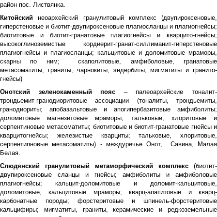
район пос. Листвянка.
Китойский
неоархейский гранулитовый комплекс (двупироксеновые,
гиперстеновые и биотит-двупироксеновые плагиосланцы и плагиогнейсы;
биотитовые и биотит-гранатовые плагиогнейсы и кварцито-гнейсы;
высокоглиноземистые кордиерит-гранат-силлиманит-гиперстеновые
плагиогнейсы и плагиосланцы; кальцитовые и доломитовые мраморы,
скарны по ним; скаполитовые, амфиболовые, гранатовые
метасоматиты; граниты, чарнокиты, эндербиты, мигматиты и гранито-
гнейсы)
Онотский зеленокаменный пояс
– палеоархейские тоналит
трондьемит-гранодиоритовые ассоциации (тоналиты, трондьемиты,
гранодиориты; апобазальтовые и апогипербазитовые амфиболиты;
доломитовые магнезитовые мраморы; тальковые, хлоритовые и
серпентиновые метасоматиты; биотитовые и биотит-гранатовые гнейсы и
кварцитогнейсы; железистые кварциты; тальковые, хлоритовые,
серпентипновые метасоматиты) - междуречье Онот, Савина, Малая
Белая.
Слюдянский гранулитовый метаморфический комплекс
(биотит-
двупироксеновые сланцы и гнейсы; амфиболиты и амфиболовые
плагиогнейсы; кальцит-доломитовые и доломит-кальцитовые,
доломитовые, кальцитовые мраморы; кварц-апатитовые и кварц-
карбонатные породы; форстеритовые и шпинель-форстеритовые
кальцифиры; мигматиты, граниты, керамические и редкоземельные