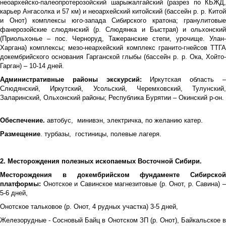
неоархейско-палеопротерозойский шарыжалгайский (разрез по КБЖД,
карьер Ангасолка и 57 км) и неоархейский китойский (бассейн р. р. Китой
и Онот) комплексы юго-запада Сибирского кратона; гранулитовые
фанерозойские слюдянский (р. Слюдянка и Быстрая) и ольхонский
(Приольхонье – пос. Черноруд, Тажеранские степи, урочище. Улан-
Харгана) комплексы; мезо-неархейский комплекс гранито-гнейсов ТТГА
докембрийского основания Гарганской глыбы (бассейн р. р. Ока, Хойто-
Гарган) – 10-14 дней.
Административные районы экскурсий:
Иркутская область 
Слюдянский, Иркутский, Усольский, Черемховский, Тулунский,
Заларинский, Ольхонский районы; Республика Бурятии – Окинский р-он.
Обеспечение.
автобус, минивэн, электричка, по желанию катер.
Размещение
. турбазы, гостиницы, полевые лагеря.
2. Месторождения полезных ископаемых Восточной Сибири.
Месторождения в докембрийском фундаменте Сибирской
платформы:
Онотское и Савинское магнезитовые (р. Онот, р. Савина) 
5-6 дней,
Онотское тальковое (р. Онот, 4 рудных участка) 3-5 дней,
Железорудные - Сосновый Байц в Онотском ЗП (р. Онот), Байкальское в