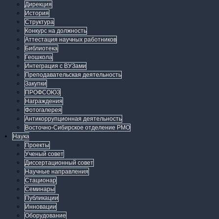
Дирекция
История
Структура
Конкурс на должность
Аттестация научных работников
Библиотека
Геошкола
Интеграция с ВУЗами
Преподавательская деятельность
Закупки
ПРОФСОЮЗ
Награждения
Фотогалерея
Антикоррупционная деятельность
Восточно-Сибирское отделение РМО
Наука
Проекты
Ученый совет
Диссертационный совет
Научные направления
Стационар
Семинары
Публикации
Инновации
Оборудование