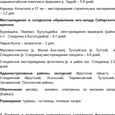
шарыжалгайском комплексе (верховье р. Задой) – 5-8 дней;
Карьеры Ангасолка и 57 км – месторождения строительных материалов
– 1-2 дня.
Месторождения в складчатом обрамлении юго-запада Сибирского
кратона:
Буровщина, Перевал, Бугульдейка месторождения мраморов (район
п.п. Слюдянка и Бугульдейка) – 4-7 дней,
Нарын-Кунта – пегматитов – 3 дня,
Малобыстнинское (р. Малая Быстрая), Тултуйское (р. Тултуй) и
Слюдянское (р. Слюдянка) месторождения лазурита – 4-8 дней,
Слюдянское месторождение флогопита (р. и район пос. Слюдянка) 1-5
дней.
Административные районы экскурсий:
Иркутская область 
Слюдянский Иркутский, Усольский, Черемховский, Тулунский,
Заларинский, Ольхонский районы.
Обеспечение
: автобус, минивэн, электричка, по желанию катер
(Байкал).
Размещение:
турбазы,
гостиница, полевые лагеря.
3. Геология и петрология магматических комплексов фундамента