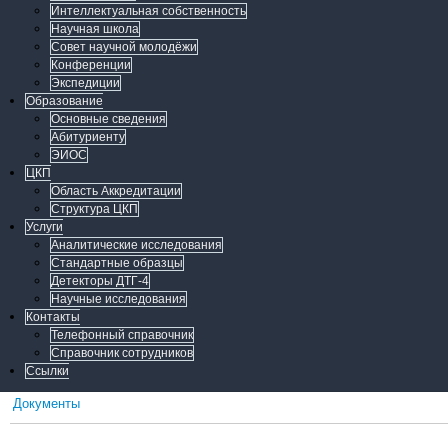
Интеллектуальная собственность
Научная школа
Совет научной молодёжи
Конференции
Экспедиции
Образование
Основные сведения
Абитуриенту
ЭИОС
ЦКП
Область Аккредитации
Структура ЦКП
Услуги
Аналитические исследования
Стандартные образцы
Детекторы ДТГ-4
Научные исследования
Контакты
Телефонный справочник
Справочник сотрудников
Ссылки
Документы