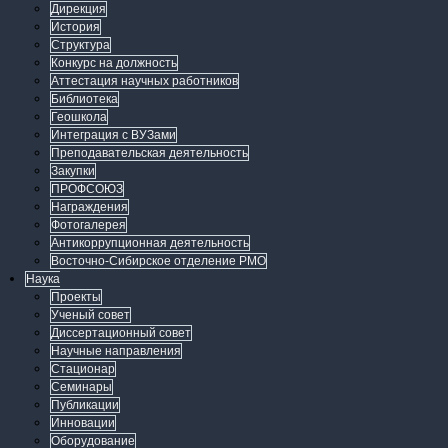
Дирекция
История
Структура
Конкурс на должность
Аттестация научных работников
Библиотека
Геошкола
Интеграция с ВУЗами
Преподавательская деятельность
Закупки
ПРОФСОЮЗ
Награждения
Фотогалерея
Антикоррупционная деятельность
Восточно-Сибирское отделение РМО
Наука
Проекты
Ученый совет
Диссертационный совет
Научные направления
Стационар
Семинары
Публикации
Инновации
Оборудование