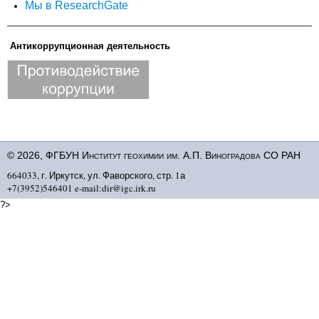
Мы в ResearchGate
Антикоррупционная деятельность
© 2026, ФГБУН Институт геохимии им. А.П. Виноградова СО РАН
664033, г. Иркутск, ул. Фаворского, стр. 1а
+7(3952)546401 e-mail:dir@igc.irk.ru
?>