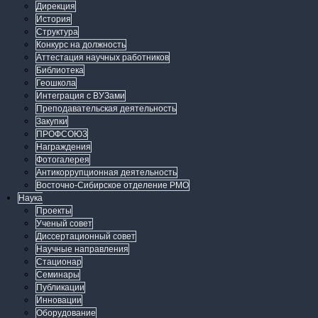
Дирекция
История
Структура
Конкурс на должность
Аттестация научных работников
Библиотека
Геошкола
Интеграция с ВУЗами
Преподавательская деятельность
Закупки
ПРОФСОЮЗ
Награждения
Фотогалерея
Антикоррупционная деятельность
Восточно-Сибирское отделение РМО
Наука
Проекты
Ученый совет
Диссертационный совет
Научные направления
Стационар
Семинары
Публикации
Инновации
Оборудование