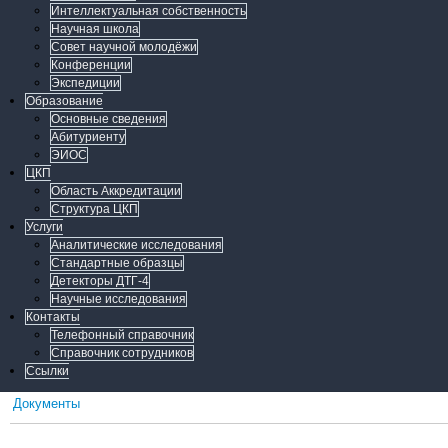
Интеллектуальная собственность
Научная школа
Совет научной молодёжи
Конференции
Экспедиции
Образование
Основные сведения
Абитуриенту
ЭИОС
ЦКП
Область Аккредитации
Структура ЦКП
Услуги
Аналитические исследования
Стандартные образцы
Детекторы ДТГ-4
Научные исследования
Контакты
Телефонный справочник
Справочник сотрудников
Ссылки
Документы