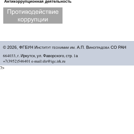
Антикоррупционная деятельность
© 2026, ФГБУН Институт геохимии им. А.П. Виноградова СО РАН
664033, г. Иркутск, ул. Фаворского, стр. 1а
+7(3952)546401 e-mail:dir@igc.irk.ru
?>