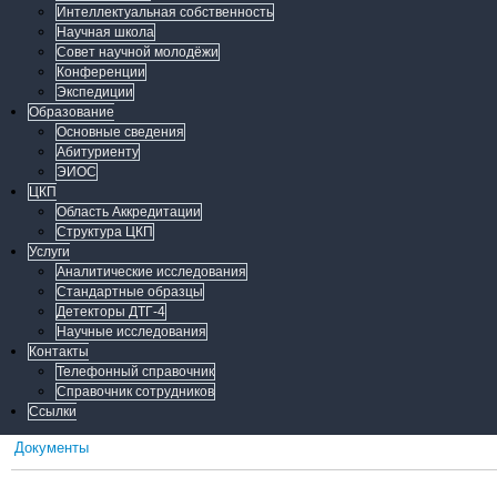
Интеллектуальная собственность
Научная школа
Совет научной молодёжи
Конференции
Экспедиции
Образование
Основные сведения
Абитуриенту
ЭИОС
ЦКП
Область Аккредитации
Структура ЦКП
Услуги
Аналитические исследования
Стандартные образцы
Детекторы ДТГ-4
Научные исследования
Контакты
Телефонный справочник
Справочник сотрудников
Ссылки
Документы