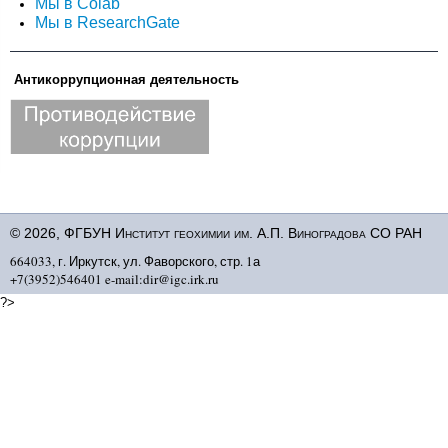
Мы в Colab
Мы в ResearchGate
Антикоррупционная деятельность
© 2026, ФГБУН Институт геохимии им. А.П. Виноградова СО РАН
664033, г. Иркутск, ул. Фаворского, стр. 1а
+7(3952)546401 e-mail:dir@igc.irk.ru
?>