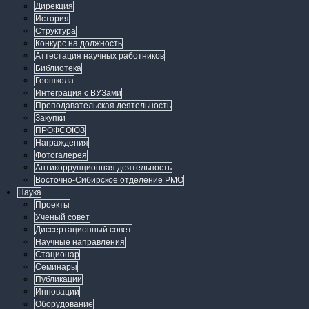
Дирекция
История
Структура
Конкурс на должность
Аттестация научных работников
Библиотека
Геошкола
Интеграция с ВУЗами
Преподавательская деятельность
Закупки
ПРОФСОЮЗ
Награждения
Фотогалерея
Антикоррупционная деятельность
Восточно-Сибирское отделение РМО
Наука
Проекты
Ученый совет
Диссертационный совет
Научные направления
Стационар
Семинары
Публикации
Инновации
Оборудование