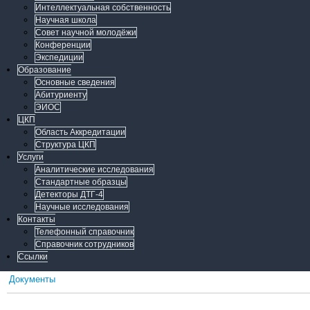
Интеллектуальная собственность
Научная школа
Совет научной молодёжи
Конференции
Экспедиции
Образование
Основные сведения
Абитуриенту
ЭИОС
ЦКП
Область Аккредитации
Структура ЦКП
Услуги
Аналитические исследования
Стандартные образцы
Детекторы ДТГ-4
Научные исследования
Контакты
Телефонный справочник
Справочник сотрудников
Ссылки
Документы