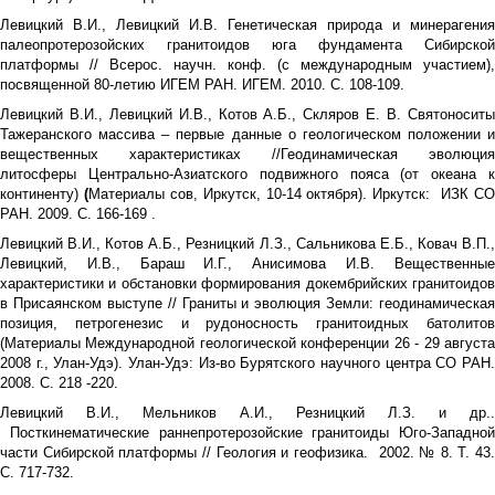
Левицкий В.И., Левицкий И.В. Генетическая природа и минерагения
палеопротерозойских гранитоидов юга фундамента Сибирской
платформы // Всерос. научн. конф. (с международным участием),
посвященной 80-летию ИГЕМ РАН. ИГЕМ. 2010. С. 108-109.
Левицкий В.И., Левицкий И.В., Котов А.Б., Скляров Е. В. Святоноситы
Тажеранского массива – первые данные о геологическом положении и
вещественных характеристиках //Геодинамическая эволюция
литосферы Центрально-Азиатского подвижного пояса (от океана к
континенту)
(
Материалы сов, Иркутск, 10-14 октября). Иркутск: ИЗК С
РАН. 2009. С. 166-169 .
Левицкий В.И., Котов А.Б., Резницкий Л.З., Сальникова Е.Б., Ковач В.П.,
Левицкий, И.В., Бараш И.Г., Анисимова И.В. Вещественные
характеристики и обстановки формирования докембрийских гранитоидов
в Присаянском выступе // Граниты и эволюция Земли: геодинамическая
позиция, петрогенезис и рудоносность гранитоидных батолитов
(Материалы Международной геологической конференции 26 - 29 августа
2008 г., Улан-Удэ). Улан-Удэ: Из-во Бурятского научного центра СО РАН.
2008. С. 218 -220.
Левицкий В.И., Мельников А.И., Резницкий Л.З. и др..
Посткинематические раннепротерозойские гранитоиды Юго-Западной
части Сибирской платформы // Геология и геофизика. 2002. № 8. Т. 43.
С. 717-732.