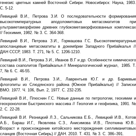
генезис цветных камней Восточной Сибири. Новосибирск: Наука, 1983.
С. 5-12.
Левицкий В.И., Петрова З.И. О последовательности формирования
высокотемпературных аподоломитовых метасоматитов при
ультраметаморфизме древних глубокометаморфизованных комплексах
// Геохимия, 1982. № 3. С. 364-368.
Левицкий В.И., Петрова З.И., Гормашова Г.С. Высокотемпературные
апосланцевые метасоматиты в докембрии Западного Прибайкалья //
ДАН СССР, 1983. Т. 271, № 5. С. 1206-1210.
Левицкий В.И., Петрова З.И., Иванов В.Г и др. Особенности химического
состава скаполитов Прибайкалья // Минералогический журнал, 1985. Т.
7, № 6. С. 46-55.
Левицкий В.И., Петрова З.И., Лаврентьев Ю.Г. и др. Бариевые
флогопиты из Слюдянского района (Южное Прибайкалье) // Записки
ВМО. 1977. Ч. 106, Вып. 2, 1977. С. 232-235.
Левицкий В.И., Плюснин Г.С. Новые данные по петрологии, геохимии и
геохронологии Быстринского массива // Геология и геофизика, 1991. №
2. С. 22-28.
Левицкий В.И. Резницкий Л.З., Сальникова Е.Б., Левицкий И.В., Котов
А.Б., Бараш И.Г., Яковлева С.З., Анисимова И.В., Плоткина Ю.В..
Возраст и происхождение китойского месторождения силлиманитовых
сланцев (Восточная Сибирь) // ДАН. 2010. Т. 431. № 3. С. 386–391.