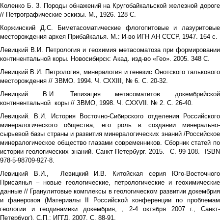
Коленко Б. 3. Породы обнажений на Кругобайкальской железной дороге
// Петрографические эскизы. М., 1926. 128 С.
Коржинский Д.С. Биметасоматические флогопитовые и лазуритовые
месторождения архея Прибайкалья. М.: И-во ИГН АН СССР, 1947. 164 с.
Левицкий В.И. Петрология и геохимия метасоматоза при формировании
континентальной коры. Новосибирск: Акад. изд-во «Гео». 2005. 348 С.
Левицкий В.И. Петрология, минералогия и генезис Онотского талькового
месторождения // ЗВМО. 1994. Ч. СХХIII, № 6. С. 20-32.
Левицкий В.И. Типизация метасоматитов докембрийской
континентальной коры // ЗВМО, 1998. Ч. СXXVII. № 2. С. 26-40.
Левицкий. В.И. История Восточно-Сибирского отделения Российского
минералогического общества, его роль в создании минерально-
сырьевой базы страны и развития минералогических знаний /Российское
минералогическое общество глазами современников. Сборник статей по
истории геологических знаний. Санкт-Петербург. 2015. С. 99-108. ISBN
978-5-98709-927-8.
Левицкий В.И., Левицкий И.В. Китойская серия Юго-Восточного
Присаянья – новые геологические, петрологические и геохимические
данные // Гранулитовые комплексы в геологическом развитии докембрия
и фанерозоя (Материалы II Российской конференции по проблемам
геологии и геодинамики докембрия, , 2-4 октября 2007 г., Cанкт-
Петербург). С.П.: ИГГД. 2007. С. 88-91.