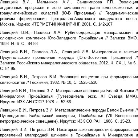
Левицкий В.И., Мельников А.И., Сандимирова Г.П. Эволюция
эндогенных процессов в зоне сочленения гранит-зеленокаменных и
гранулит-гнейсовых областей (Ю-В Присаянье) // Геодинамические
режимы формирования Центрально-Азиатского складчатого пояса.
Москва. Изд-во; ИТЕРМЕТ-ИНЖИНИРИНГ. 2001. С. 142-167.
Левицкий В.И., Павлова Л.А. Рубинсодержащая минерализация в
слюдянском комплексе Юго-Западного Прибайкалья // Записки ВМО.
1998. № 6. С. 84-88.
Левицкий В.И., Павлова Л.А., Левицкий И.В. Минералогия и генезис
Нухунгольского проявления корунда (Юго-Восточное Присаянье) //
Записки Российского минералогического общества. 2012. Ч. CXLI, № 6.
С. 84-95.
Левицкий В.И., Петрова В.И. Эволюция вещества при формировании
святоноситов // Геохимия, 1982. № 10, С. 1525-1530.
Левицкий В.И., Петрова З.И. Минеральные ассоциации Белой Выемки //
Минералогия Прибайкалья (Путеводитель экск. XI Cъезда ММА).
Иркутск: ИЗК АН СССР 1978. с. 52-66.
Левицкий В.И., Петрова З.И. Метасоматические породы Белой Выемки //
Путеводитель Байкальской экскурсии, Прибайкалье (VII Всесоюзное
петрографическое совещание). Иркутск: ИЗК СО РАН, 1986. С. 15-23.
Левицкий В.И., Петрова З.И. Некоторые закономерности формирования
проявлений благородной шпинели в Прибайкалье // Минералогия и