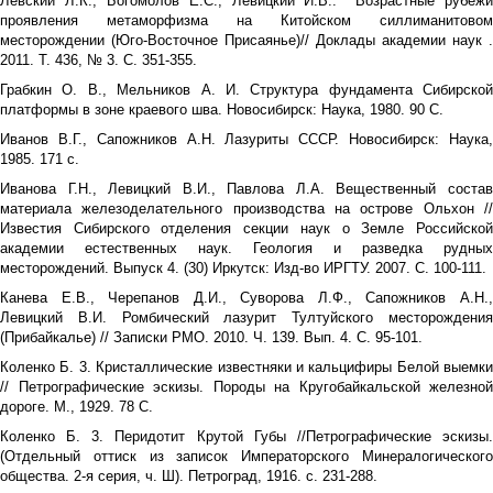
Левский Л.К., Богомолов Е.С., Левицкий И.В..
Возрастные рубежи
проявления метаморфизма на Китойском силлиманитовом
месторождении (Юго-Восточное Присаянье)// Доклады академии наук .
2011. Т. 436, № 3. С. 351-355.
Грабкин О. В., Мельников А. И. Структура фундамента Сибирской
платформы в зоне краевого шва. Новосибирск: Наука, 1980. 90 С.
Иванов В.Г., Сапожников А.Н. Лазуриты СССР. Новосибирск: Наука,
1985. 171 с.
Иванова Г.Н., Левицкий В.И., Павлова Л.А. Вещественный состав
материала железоделательного производства на острове Ольхон //
Известия Сибирского отделения секции наук о Земле Российской
академии естественных наук. Геология и разведка рудных
месторождений. Выпуск 4. (30) Иркутск: Изд-во ИРГТУ. 2007. С. 100-111.
Канева Е.В., Черепанов Д.И., Суворова Л.Ф., Сапожников А.Н.,
Левицкий В.И. Ромбический лазурит Тултуйского месторождения
(Прибайкалье) // Записки РМО. 2010. Ч. 139. Вып. 4. С. 95-101.
Коленко Б. 3. Кристаллические известняки и кальцифиры Белой выемки
// Петрографические эскизы. Породы на Кругобайкальской железной
дороге. М., 1929. 78 С.
Коленко Б. 3. Перидотит Крутой Губы //Петрографические эскизы.
(Отдельный оттиск из записок Императорского Минералогического
общества. 2-я серия, ч. Ш). Петроград, 1916. с. 231-288.