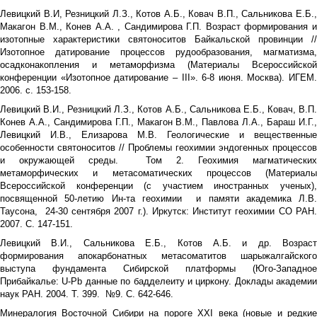
Левицкий В.И, Резницкий Л.З., Котов А.Б., Ковач В.П., Сальникова Е.Б.,
Макагон В.М., Конев А.А. , Сандимирова Г.П. Возраст формирования и
изотопные характеристики святоноситов Байкальской провинции //
Изотопное датирование процессов рудообразования, магматизма,
осадконакопления и метаморфизма (Материалы Всероссийcкой
конференции «Изотопное датирование – III». 6-8 июня. Москва). ИГЕМ.
2006. с. 153-158.
Левицкий В.И., Резницкий Л.З., Котов А.Б., Сальникова Е.Б., Ковач, В.П.
Конев А.А., Сандимирова Г.П., Макагон В.М., Павлова Л.А., Бараш И.Г.,
Левицкий И.В., Елизарова М.В. Геологические и вещественные
особенности святоноситов // Проблемы геохимии эндогенных процессов
и окружающей среды. Том 2. Геохимия магматических
метаморфических и метасоматических процессов (Материалы
Всероссийской конференции (с участием иностранных ученых),
посвященной 50-летию Ин-та геохимии и памяти академика Л.В.
Таусона, 24-30 сентября 2007 г.). Иркутск: Институт геохимии СО РАН.
2007. С. 147-151.
Левицкий В.И., Сальникова Е.Б., Котов А.Б. и др. Возраст
формирования апокарбонатных метасоматитов шарыжалгайского
выступа фундамента Сибирской платформы (Юго-Западное
Прибайкалье: U-Pb данные по бадделеиту и циркону. Доклады академии
наук РАН. 2004. Т. 399. №9. С. 642-646.
Минералогия Восточной Сибири на пороге XXI века (новые и редкие