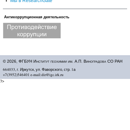
Мы в ResearchGate
Антикоррупционная деятельность
© 2026, ФГБУН Институт геохимии им. А.П. Виноградова СО РАН
664033, г. Иркутск, ул. Фаворского, стр. 1а
+7(3952)546401 e-mail:dir@igc.irk.ru
?>