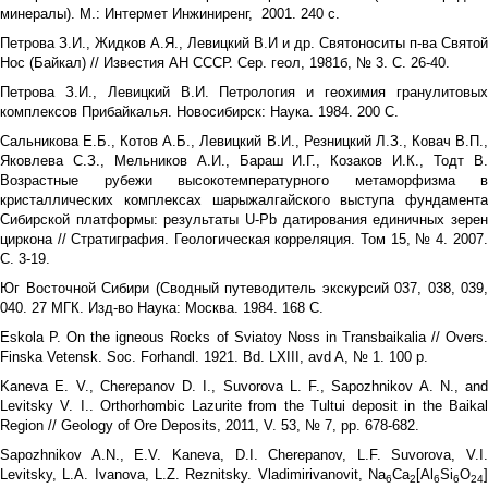
минералы). М.: Интермет Инжиниренг, 2001. 240 с.
Петрова З.И., Жидков А.Я., Левицкий В.И и др. Святоноситы п-ва Святой
Нос (Байкал) // Известия АН СССР. Сер. геол, 1981б, № 3. С. 26-40.
Петрова З.И., Левицкий В.И. Петрология и геохимия гранулитовых
комплексов Прибайкалья. Новосибирск: Наука. 1984. 200 С.
Сальникова Е.Б., Котов А.Б., Левицкий В.И., Резницкий Л.З., Ковач В.П.,
Яковлева С.З., Мельников А.И., Бараш И.Г., Козаков И.К., Тодт В.
Возрастные рубежи высокотемпературного метаморфизма в
кристаллических комплексах шарыжалгайского выступа фундамента
Сибирской платформы: результаты U-Pb датирования единичных зерен
циркона // Стратиграфия. Геологическая корреляция. Том 15, № 4. 2007.
С. 3-19.
Юг Восточной Сибири (Сводный путеводитель экскурсий 037, 038, 039,
040. 27 МГК. Изд-во Наука: Москва. 1984. 168 С.
Eskola P. On the igneous Rocks of Sviatoy Noss in Transbaikalia // Overs.
Finska Vetensk. Soc. Forhandl. 1921. Bd. LXIII, avd A, № 1. 100 p.
Kaneva E. V., Cherepanov D. I., Suvorova L. F., Sapozhnikov A. N., and
Levitsky V. I.. Orthorhombic Lazurite from the Tultui deposit in the Baikal
Region // Geology of Ore Deposits, 2011, V. 53, № 7, pp. 678-682.
Sapozhnikov A.N., E.V. Kaneva, D.I. Cherepanov, L.F. Suvorova, V.I.
Levitsky,
L.A. Ivanova, L.Z. Reznitsky. Vladimirivanovit, Na
Ca
[Al
Si
O
6
2
6
6
24