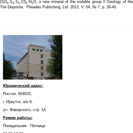
(SO
,S
,S
,Cl)
·H
O, a new mineral of the sodalite group // Geology of the
4
3
2
2
2
The Deposita. Pleiades Publishing, Ltd. 2012, V. 54, № 7, p. 36-45.
Юридический адрес:
Россия, 664033,
г. Иркутск, а/я 9,
ул. Фаворского, стр. 1А
Режим работы:
Понедельник - Пятница