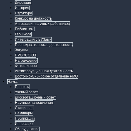
Дирекция
История
Структура
Конкурс на должность
Аттестация научных работников
Библиотека
Геошкола
Интеграция с ВУЗами
Преподавательская деятельность
Закупки
ПРОФСОЮЗ
Награждения
Фотогалерея
Антикоррупционная деятельность
Восточно-Сибирское отделение РМО
Наука
Проекты
Ученый совет
Диссертационный совет
Научные направления
Стационар
Семинары
Публикации
Инновации
Оборудование