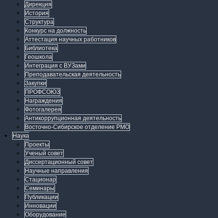
Дирекция
История
Структура
Конкурс на должность
Аттестация научных работников
Библиотека
Геошкола
Интеграция с ВУЗами
Преподавательская деятельность
Закупки
ПРОФСОЮЗ
Награждения
Фотогалерея
Антикоррупционная деятельность
Восточно-Сибирское отделение РМО
Наука
Проекты
Ученый совет
Диссертационный совет
Научные направления
Стационар
Семинары
Публикации
Инновации
Оборудование