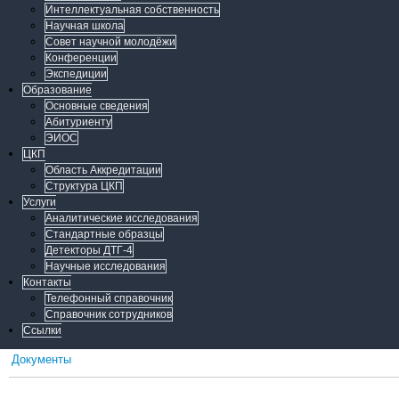
Интеллектуальная собственность
Научная школа
Совет научной молодёжи
Конференции
Экспедиции
Образование
Основные сведения
Абитуриенту
ЭИОС
ЦКП
Область Аккредитации
Структура ЦКП
Услуги
Аналитические исследования
Стандартные образцы
Детекторы ДТГ-4
Научные исследования
Контакты
Телефонный справочник
Справочник сотрудников
Ссылки
Документы