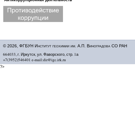
© 2026, ФГБУН Институт геохимии им. А.П. Виноградова СО РАН
664033, г. Иркутск, ул. Фаворского, стр. 1а
+7(3952)546401 e-mail:dir@igc.irk.ru
?>