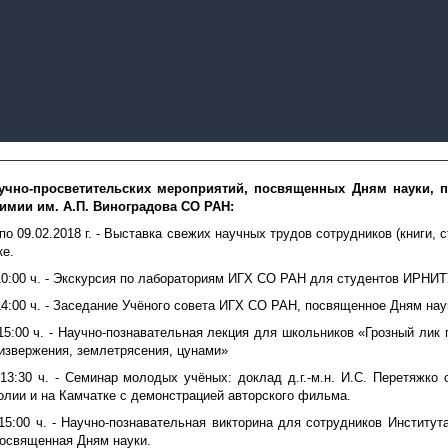
учно-просветительских мероприятий, посвященных Дням науки, 
химии им. А.П. Виноградова СО РАН:
 по 09.02.2018 г. - Выставка свежих научных трудов сотрудников (книги, 
ке.
в 10:00 ч. - Экскурсия по лабораториям ИГХ СО РАН для студентов ИРНИТ
в 14:00 ч. - Заседание Учёного совета ИГХ СО РАН, посвященное Дням нау
в 15:00 ч. - Научно-познавательная лекция для школьников «Грозный лик
извержения, землетрясения, цунами»
в 13:30 ч. - Семинар молодых учёных: доклад д.г.-м.н. И.С. Перетяжко 
олии и на Камчатке с демонстрацией авторского фильма.
в 15:00 ч. - Научно-познавательная викторина для сотрудников Институт
посвященная Дням науки.