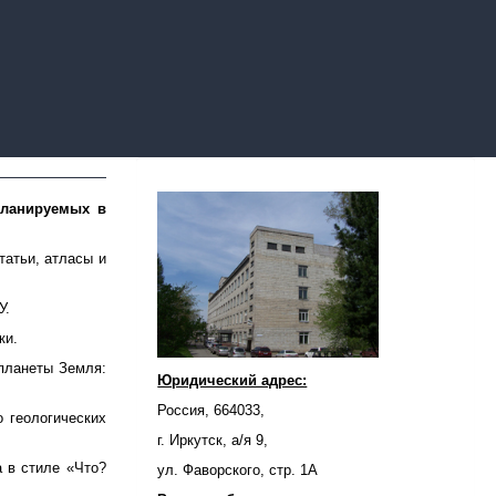
планируемых в
статьи, атласы и
У.
ки.
 планеты Земля:
Юридический адрес:
Россия, 664033,
о геологических
г. Иркутск, а/я 9,
а в стиле «Что?
ул. Фаворского, стр. 1А