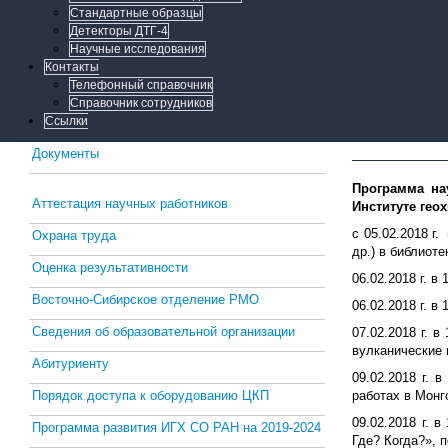
Стандартные образцы
Детекторы ДТГ-4
Научные исследования
Контакты
Телефонный справочник
Справочник сотрудников
Ссылки
Документы
Программа на
Аттестация научных работников
Институте гео
с 05.02.2018 г.
Охрана труда
др.) в библиоте
Оценка результативности
06.02.2018 г. 
Восточно-Сибирское отделение РМО
06.02.2018 г. 
Сведения об образовательной организации
07.02.2018 г. 
вулканические 
Абитуриенту
09.02.2018 г. 
Порядок доступа к оборудованию ЦКП
работах в Монг
09.02.2018 г. 
Программа развития ИГХ СО РАН на 2019-2024
Где? Когда?», 