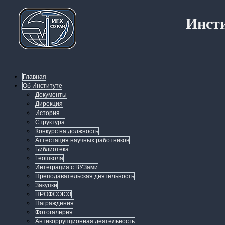
Инсти
Главная
Об Институте
Документы
Дирекция
История
Структура
Конкурс на должность
Аттестация научных работников
Библиотека
Геошкола
Интеграция с ВУЗами
Преподавательская деятельность
Закупки
ПРОФСОЮЗ
Награждения
Фотогалерея
Антикоррупционная деятельность