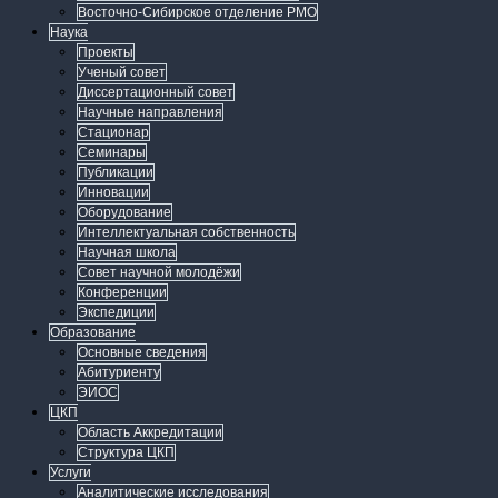
Восточно-Сибирское отделение РМО
Наука
Проекты
Ученый совет
Диссертационный совет
Научные направления
Стационар
Семинары
Публикации
Инновации
Оборудование
Интеллектуальная собственность
Научная школа
Совет научной молодёжи
Конференции
Экспедиции
Образование
Основные сведения
Абитуриенту
ЭИОС
ЦКП
Область Аккредитации
Структура ЦКП
Услуги
Аналитические исследования