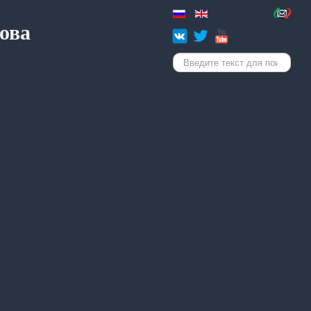
ова
Искать...