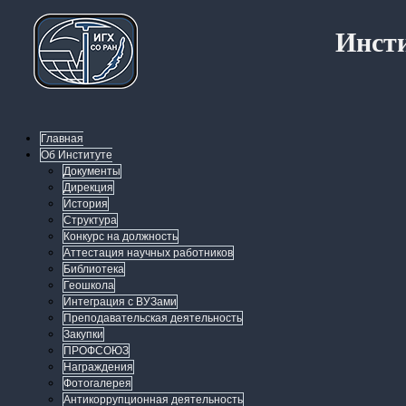
Инсти
Главная
Об Институте
Документы
Дирекция
История
Структура
Конкурс на должность
Аттестация научных работников
Библиотека
Геошкола
Интеграция с ВУЗами
Преподавательская деятельность
Закупки
ПРОФСОЮЗ
Награждения
Фотогалерея
Антикоррупционная деятельность