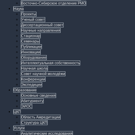
Восточно-Сибирское отделение РМО
Наука
Проекты
Ученый совет
Диссертационный совет
Научные направления
Стационар
Семинары
Публикации
Инновации
Оборудование
Интеллектуальная собственность
Научная школа
Совет научной молодёжи
Конференции
Экспедиции
Образование
Основные сведения
Абитуриенту
ЭИОС
ЦКП
Область Аккредитации
Структура ЦКП
Услуги
Аналитические исследования