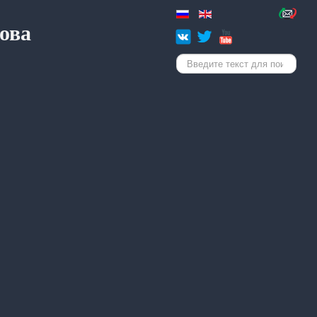
ова
Искать...