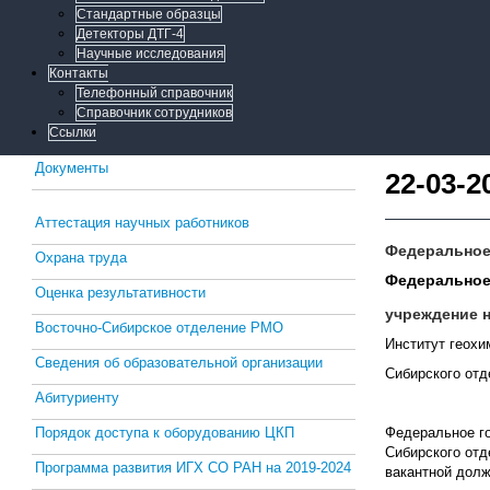
Стандартные образцы
Детекторы ДТГ-4
Научные исследования
Контакты
Телефонный справочник
Справочник сотрудников
Ссылки
Документы
22-03-20
Аттестация научных работников
Федеральное
Охрана труда
Федеральное
Оценка результативности
учреждение 
Восточно-Сибирское отделение РМО
Институт геохи
Сведения об образовательной организации
Сибирского от
Абитуриенту
Порядок доступа к оборудованию ЦКП
Федеральное го
Сибирского отд
Программа развития ИГХ СО РАН на 2019-2024
вакантной долж