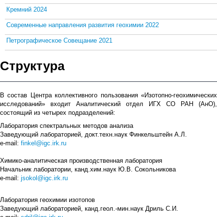
Кремний 2024
Современные направления развития геохимии 2022
Петрографическое Совещание 2021
Структура
В состав Центра коллективного пользования «Изотопно-геохимических
исследований» входит Аналитический отдел ИГХ СО РАН (АнО),
состоящий из четырех подразделений:
Лаборатория спектральных методов анализа
Заведующий лабораторией,
докт.техн.наук
Финкельштейн
А.Л.
e-mail
:
finkel
@
igc
.
irk
.
ru
Химико-аналитическая производственная лаборатория
Начальник лаборатории, канд.хим.наук Ю.В. Сокольникова
e-mail
:
jsokol@igc.irk.ru
Лаборатория геохимии изотопов
Заведующий лабораторией
,
канд.геол.-мин.наук
Дриль
С.И.