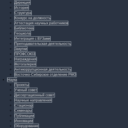
Дирекция
История
Структура
Конкурс на должность
Аттестация научных работников
Библиотека
Геошкола
Интеграция с ВУЗами
Преподавательская деятельность
Закупки
ПРОФСОЮЗ
Награждения
Фотогалерея
Антикоррупционная деятельность
Восточно-Сибирское отделение РМО
Наука
Проекты
Ученый совет
Диссертационный совет
Научные направления
Стационар
Семинары
Публикации
Инновации
Оборудование