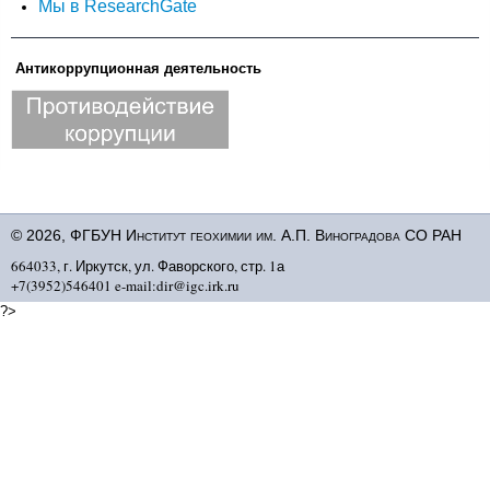
Мы в ResearchGate
Антикоррупционная деятельность
© 2026, ФГБУН Институт геохимии им. А.П. Виноградова СО РАН
664033, г. Иркутск, ул. Фаворского, стр. 1а
+7(3952)546401 e-mail:dir@igc.irk.ru
?>