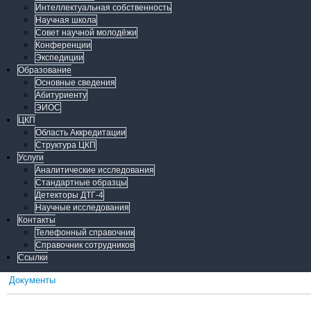
Интеллектуальная собственность
Научная школа
Совет научной молодёжи
Конференции
Экспедиции
Образование
Основные сведения
Абитуриенту
ЭИОС
ЦКП
Область Аккредитации
Структура ЦКП
Услуги
Аналитические исследования
Стандартные образцы
Детекторы ДТГ-4
Научные исследования
Контакты
Телефонный справочник
Справочник сотрудников
Ссылки
Документы