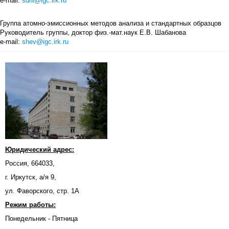
e-mail
:
sdril
@
igc
.
irk
.
ru
Группа атомно-эмиссионных методов анализа и стандартных образцов
Руководитель группы, доктор физ.-мат.наук Е.В. Шабанова
e-mail:
shev@igc.irk.ru
Юридический адрес:
Россия, 664033,
г. Иркутск, а/я 9,
ул. Фаворского, стр. 1А
Режим работы:
Понедельник - Пятница