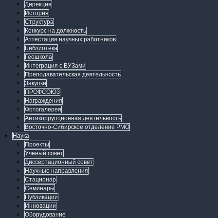
Дирекция
История
Структура
Конкурс на должность
Аттестация научных работников
Библиотека
Геошкола
Интеграция с ВУЗами
Преподавательская деятельность
Закупки
ПРОФСОЮЗ
Награждения
Фотогалерея
Антикоррупционная деятельность
Восточно-Сибирское отделение РМО
Наука
Проекты
Ученый совет
Диссертационный совет
Научные направления
Стационар
Семинары
Публикации
Инновации
Оборудование