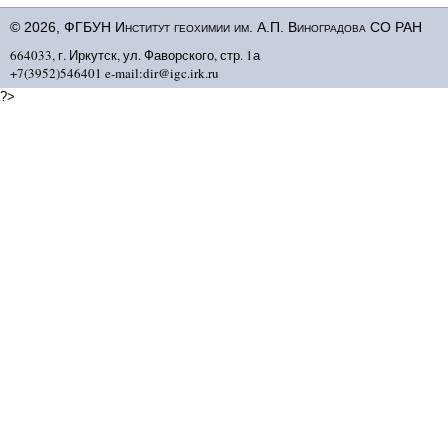
© 2026, ФГБУН Институт геохимии им. А.П. Виноградова СО РАН
664033, г. Иркутск, ул. Фаворского, стр. 1а
+7(3952)546401 e-mail:dir@igc.irk.ru
?>