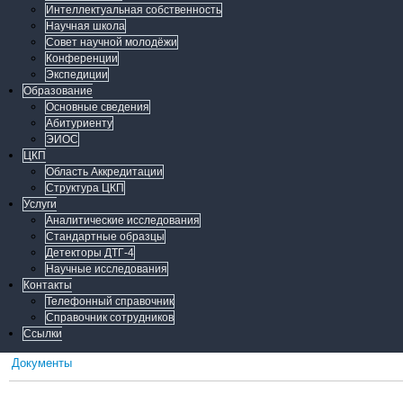
Интеллектуальная собственность
Научная школа
Совет научной молодёжи
Конференции
Экспедиции
Образование
Основные сведения
Абитуриенту
ЭИОС
ЦКП
Область Аккредитации
Структура ЦКП
Услуги
Аналитические исследования
Стандартные образцы
Детекторы ДТГ-4
Научные исследования
Контакты
Телефонный справочник
Справочник сотрудников
Ссылки
Документы