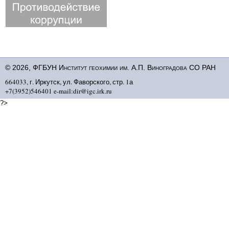
© 2026, ФГБУН Институт геохимии им. А.П. Виноградова СО РАН
664033, г. Иркутск, ул. Фаворского, стр. 1а
+7(3952)546401 e-mail:dir@igc.irk.ru
?>