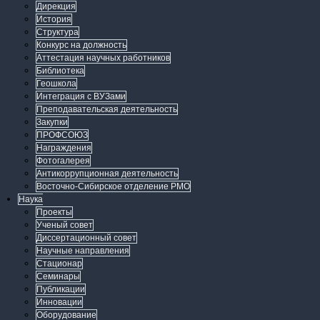
Дирекция
История
Структура
Конкурс на должность
Аттестация научных работников
Библиотека
Геошкола
Интеграция с ВУЗами
Преподавательская деятельность
Закупки
ПРОФСОЮЗ
Награждения
Фотогалерея
Антикоррупционная деятельность
Восточно-Сибирское отделение РМО
Наука
Проекты
Ученый совет
Диссертационный совет
Научные направления
Стационар
Семинары
Публикации
Инновации
Оборудование