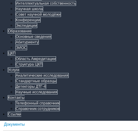
Интеллектуальная собственность
Научная школа
Совет научной молодёжи
Конференции
Экспедиции
Образование
Основные сведения
Абитуриенту
ЭИОС
ЦКП
Область Аккредитации
Структура ЦКП
Услуги
Аналитические исследования
Стандартные образцы
Детекторы ДТГ-4
Научные исследования
Контакты
Телефонный справочник
Справочник сотрудников
Ссылки
Документы