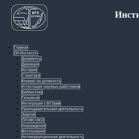
Инсти
Главная
Об Институте
Документы
Дирекция
История
Структура
Конкурс на должность
Аттестация научных работников
Библиотека
Геошкола
Интеграция с ВУЗами
Преподавательская деятельность
Закупки
ПРОФСОЮЗ
Награждения
Фотогалерея
Антикоррупционная деятельность