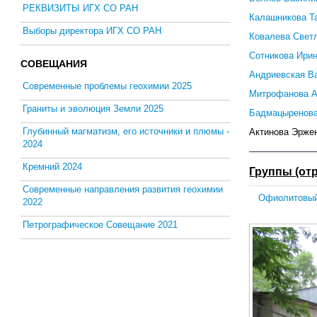
РЕКВИЗИТЫ ИГХ СО РАН
Калашникова Т
Выборы директора ИГХ СО РАН
Ковалева Свет
Сотникова Ири
СОВЕЩАНИЯ
Андриевская В
Современные проблемы геохимии 2025
Митрофанова 
Граниты и эволюция Земли 2025
Бадмацыренова
Глубинный магматизм, его источники и плюмы -
Актинова Эржен
2024
Кремний 2024
Группы (от
Современные направления развития геохимии
Офиолитовы
2022
Петрографическое Совещание 2021