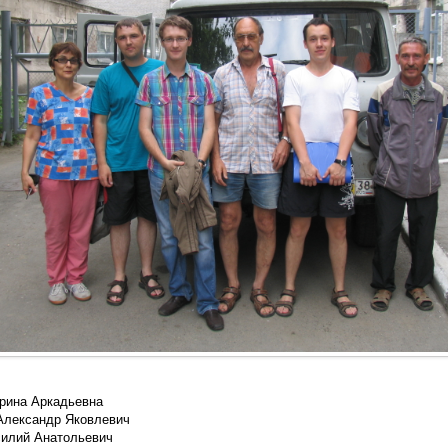
рина Аркадьевна
Александр Яковлевич
силий Анатольевич