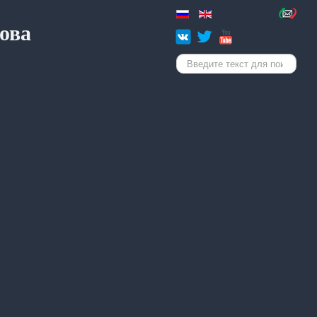
ова
Искать...