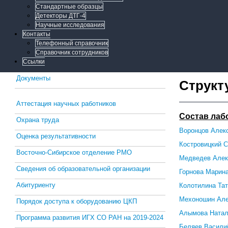
Стандартные образцы
Детекторы ДТГ-4
Научные исследования
Контакты
Телефонный справочник
Справочник сотрудников
Ссылки
Документы
Структ
Аттестация научных работников
Состав лаб
Охрана труда
Воронцов Алек
Оценка результативности
Костровицкий С
Восточно-Сибирское отделение РМО
Медведев Алек
Сведения об образовательной организации
Горнова Марин
Абитуриенту
Колотилина Та
Мехоношин Але
Порядок доступа к оборудованию ЦКП
Алымова Натал
Программа развития ИГХ СО РАН на 2019-2024
Беляев Васили