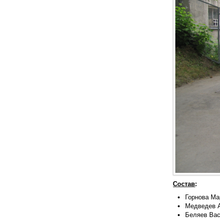
Состав
:
Горнова Ма
Медведев 
Беляев Ва