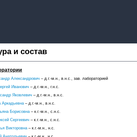
ура и состав
оратории
сандр Александрович
– д.г.-м.н., в.н.с., зав. лабораторией
ергей Иванович
– д.г.-м.н., г.н.с.
сандр Яковлевич
– д.г.-м.н., в.н.с.
а Аркадьевна
– д.г.-м.н., в.н.с.
тьяна Борисовна
– к.г.-м.н., с.н.с.
ксей Сергеевич
– к.г.-м.н., с.н.с.
ья Викторовна
– к.г.-м.н., н.с.
й Анатольевич
– к.г.-м.н., н.с.