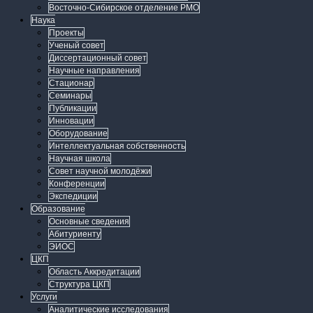
Восточно-Сибирское отделение РМО
Наука
Проекты
Ученый совет
Диссертационный совет
Научные направления
Стационар
Семинары
Публикации
Инновации
Оборудование
Интеллектуальная собственность
Научная школа
Совет научной молодёжи
Конференции
Экспедиции
Образование
Основные сведения
Абитуриенту
ЭИОС
ЦКП
Область Аккредитации
Структура ЦКП
Услуги
Аналитические исследования