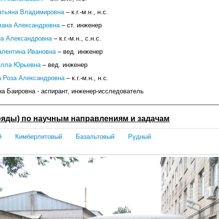
атьяна Владимировна
– к.г.-м.н., н.с.
лана Александровна
– ст. инженер
на Александровна
– к.г.-м.н., с.н.с.
алентина Ивановна
– вед. инженер
Алла Юрьевна
– вед. инженер
 Роза Александровна
– к.г.-м.н., н.с.
а Баировна - аспирант, инженер-исследователь
ряды) по научным направлениям и задачам
й
Кимберлитовый
Базальтовый
Рудный