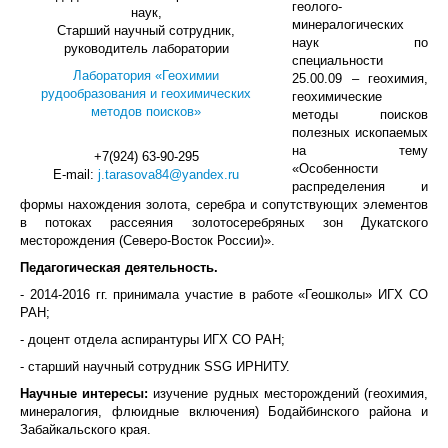
геолого-
наук,
минералогических
Старший научный сотрудник,
наук по
руководитель лаборатории
специальности
Лаборатория «Геохимии
25.00.09 – геохимия,
рудообразования и геохимических
геохимические
методов поисков»
методы поисков
полезных ископаемых
на тему
+7(924) 63-90-295
«Особенности
E-mail:
j.tarasova84@yandex.ru
распределения и
формы нахождения золота, серебра и сопутствующих элементов
в потоках рассеяния золотосеребряных зон Дукатского
месторождения (Северо-Восток России)».
Педагогическая деятельность.
- 2014-2016 гг. принимала участие в работе «Геошколы» ИГХ СО
РАН;
- доцент отдела аспирантуры ИГХ СО РАН;
- старший научный сотрудник SSG ИРНИТУ.
Научные интересы:
изучение рудных месторождений (геохимия,
минералогия, флюидные включения) Бодайбинского района и
Забайкальского края.