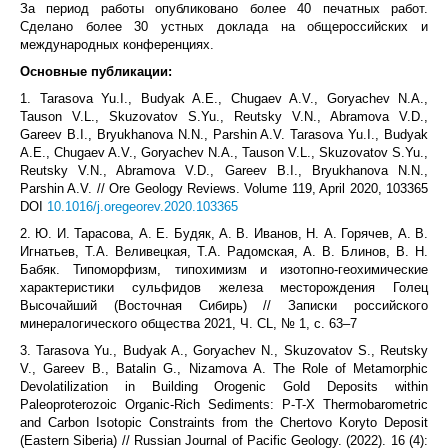
За период работы опубликовано более 40 печатных работ.
Сделано более 30 устных доклада на общероссийских и
международных конференциях.
Основные публикации:
1. Tarasova Yu.I., Budyak A.E., Chugaev A.V., Goryachev N.A.,
Tauson V.L., Skuzovatov S.Yu., Reutsky V.N., Abramova V.D.,
Gareev B.I., Bryukhanova N.N., Parshin A.V. Tarasova Yu.I., Budyak
A.E., Chugaev A.V., Goryachev N.A., Tauson V.L., Skuzovatov S.Yu.,
Reutsky V.N., Abramova V.D., Gareev B.I., Bryukhanova N.N.,
Parshin A.V. // Ore Geology Reviews. Volume 119, April 2020, 103365
DOI
10.1016/j.oregeorev.2020.103365
2. Ю. И. Тарасова, А. Е. Будяк, А. В. Иванов, Н. А. Горячев, А. В.
Игнатьев, Т.А. Веливецкая, Т.А. Радомская, А. В. Блинов, В. Н.
Бабяк. Типоморфизм, типохимизм и изотопно-геохимические
характеристики сульфидов железа месторождения Голец
Высочайший (Восточная Сибирь) // Записки российского
минералогического общества 2021, Ч. CL, № 1, с. 63–7
3. Tarasova Yu., Budyak A., Goryachev N., Skuzovatov S., Reutsky
V., Gareev B., Batalin G., Nizamova A. The Role of Metamorphic
Devolatilization in Building Orogenic Gold Deposits within
Paleoproterozoic Organic-Rich Sediments: P-T-X Thermobarometric
and Carbon Isotopic Constraints from the Chertovo Koryto Deposit
(Eastern Siberia) // Russian Journal of Pacific Geology. (2022). 16 (4):