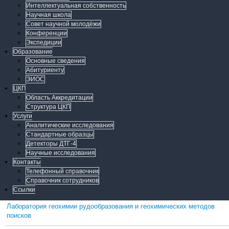
Интеллектуальная собственность
Научная школа
Совет научной молодёжи
Конференции
Экспедиции
Образование
Основные сведения
Абитуриенту
ЭИОС
ЦКП
Область Аккредитации
Структура ЦКП
Услуги
Аналитические исследования
Стандартные образцы
Детекторы ДТГ-4
Научные исследования
Контакты
Телефонный справочник
Справочник сотрудников
Ссылки
Лаборатория геохимии рудообразования и геохимических методов
поисков