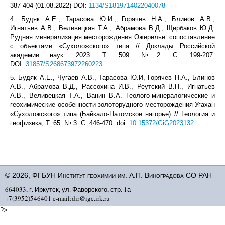
387-404 (01.08.2022) DOI:
1134/S1819714022040078
4. Будяк А.Е., Тарасова Ю.И., Горячев Н.А., Блинов А.В.,
Игнатьев А.В., Веливецкая Т.А., Абрамова В.Д., Щербаков Ю.Д.
Рудная минерализация месторождения Ожерелье: сопоставление
с объектами «Сухоложского» типа // Доклады Российской
академии наук. 2023. Т. 509. №2. С. 199-207.
DOI:
31857/S268673972260223
5. Будяк А.Е., Чугаев А.В., Тарасова Ю.И, Горячев Н.А., Блинов
А.В., Абрамова В.Д., Рассохина И.В., Реутский В.Н., Игнатьев
А.В., Веливецкая Т.А., Ванин В.А. Геолого-минералогические и
геохимические особенности золоторудного месторождения Угахан
«Сухоложского» типа (Байкало-Патомское нагорье) // Геология и
геофизика, Т. 65. № 3. С. 446-470. doi:
10.15372/GiG2023132
© 2026, ФГБУН Институт геохимии им. А.П. Виноградова СО РАН
664033, г. Иркутск, ул. Фаворского, стр. 1а
+7(3952)546401 e-mail:dir@igc.irk.ru
?>