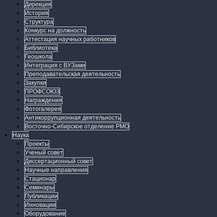
Дирекция
История
Структура
Конкурс на должность
Аттестация научных работников
Библиотека
Геошкола
Интеграция с ВУЗами
Преподавательская деятельность
Закупки
ПРОФСОЮЗ
Награждения
Фотогалерея
Антикоррупционная деятельность
Восточно-Сибирское отделение РМО
Наука
Проекты
Ученый совет
Диссертационный совет
Научные направления
Стационар
Семинары
Публикации
Инновации
Оборудование