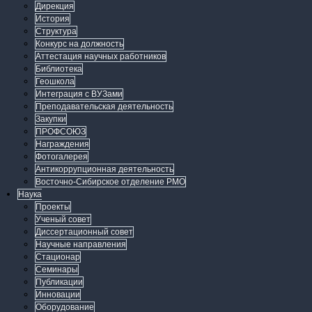
Дирекция
История
Структура
Конкурс на должность
Аттестация научных работников
Библиотека
Геошкола
Интеграция с ВУЗами
Преподавательская деятельность
Закупки
ПРОФСОЮЗ
Награждения
Фотогалерея
Антикоррупционная деятельность
Восточно-Сибирское отделение РМО
Наука
Проекты
Ученый совет
Диссертационный совет
Научные направления
Стационар
Семинары
Публикации
Инновации
Оборудование