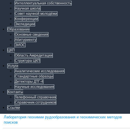
Интеллектуальная собственность
Научная школа
Совет научной молодёжи
Конференции
Экспедиции
Образование
Основные сведения
Абитуриенту
ЭИОС
ЦКП
Область Аккредитации
Структура ЦКП
Услуги
Аналитические исследования
Стандартные образцы
Детекторы ДТГ-4
Научные исследования
Контакты
Телефонный справочник
Справочник сотрудников
Ссылки
Лаборатория геохимии рудообразования и геохимических методов
поисков