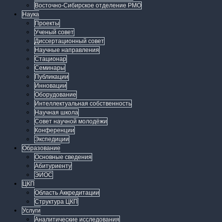
Восточно-Сибирское отделение РМО
Наука
Проекты
Ученый совет
Диссертационный совет
Научные направления
Стационар
Семинары
Публикации
Инновации
Оборудование
Интеллектуальная собственность
Научная школа
Совет научной молодёжи
Конференции
Экспедиции
Образование
Основные сведения
Абитуриенту
ЭИОС
ЦКП
Область Аккредитации
Структура ЦКП
Услуги
Аналитические исследования