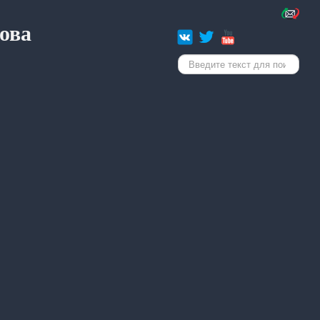
ова
Искать...