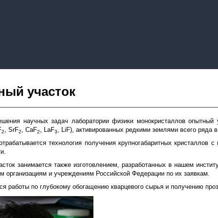
ный участок
ешения научных задач лаборатории физики монокристаллов опытный 
F
, SrF
, CaF
, LaF
, LiF), активированных редкими землями всего ряда
2
2
2
3
отрабатывается технология получения крупногабаритных кристаллов с
и.
сток занимается также изготовлением, разработанных в нашем институ
м организациям и учреждениям Российской Федерации по их заявкам.
ся работы по глубокому обогащению кварцевого сырья и получению проз