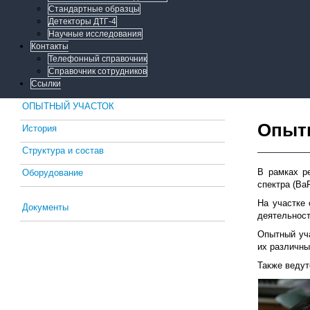
Стандартные образцы
Детекторы ДТГ-4
Научные исследования
Контакты
Телефонный справочник
Справочник сотрудников
Ссылки
ОПЫТНЫЙ УЧАСТОК
Опыт
История
Структура и состав
В рамках р
Оборудование
спектра (Ba
На участке 
Документы
деятельност
Опытный уча
их различны
Также ведут