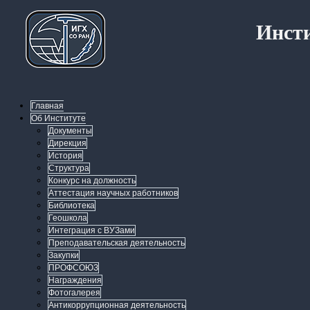
Инсти
Главная
Об Институте
Документы
Дирекция
История
Структура
Конкурс на должность
Аттестация научных работников
Библиотека
Геошкола
Интеграция с ВУЗами
Преподавательская деятельность
Закупки
ПРОФСОЮЗ
Награждения
Фотогалерея
Антикоррупционная деятельность