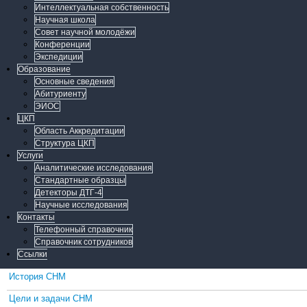
Интеллектуальная собственность
Научная школа
Совет научной молодёжи
Конференции
Экспедиции
Образование
Основные сведения
Абитуриенту
ЭИОС
ЦКП
Область Аккредитации
Структура ЦКП
Услуги
Аналитические исследования
Стандартные образцы
Детекторы ДТГ-4
Научные исследования
Контакты
Телефонный справочник
Справочник сотрудников
Ссылки
История СНМ
Цели и задачи СНМ