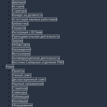
Дирекция
История
Структура
Конкурс на должность
Аттестация научных работников
Библиотека
Геошкола
Интеграция с ВУЗами
Преподавательская деятельность
Закупки
ПРОФСОЮЗ
Награждения
Фотогалерея
Антикоррупционная деятельность
Восточно-Сибирское отделение РМО
Наука
Проекты
Ученый совет
Диссертационный совет
Научные направления
Стационар
Семинары
Публикации
Инновации
Оборудование