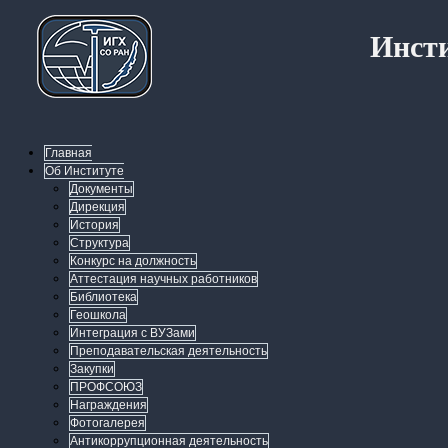
Инсти
Главная
Об Институте
Документы
Дирекция
История
Структура
Конкурс на должность
Аттестация научных работников
Библиотека
Геошкола
Интеграция с ВУЗами
Преподавательская деятельность
Закупки
ПРОФСОЮЗ
Награждения
Фотогалерея
Антикоррупционная деятельность