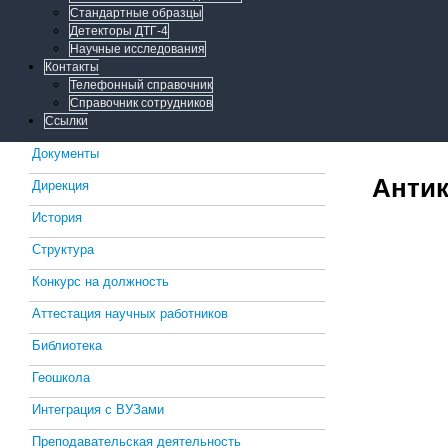
Стандартные образцы
Детекторы ДТГ-4
Научные исследования
Контакты
Телефонный справочник
Справочник сотрудников
Ссылки
Документы
Антик
Дирекция
История
Структура
Конкурс на должность
Аттестация научных работников
Библиотека
Геошкола
Интеграция с ВУЗами
Преподавательская деятельность