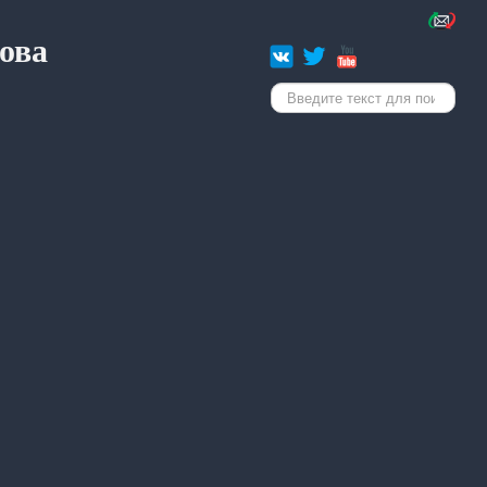
ова
Искать...