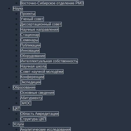
Восточно-Сибирское отделение РМО
Наука
Проекты
Ученый совет
Диссертационный совет
Научные направления
Стационар
Семинары
Публикации
Инновации
Оборудование
Интеллектуальная собственность
Научная школа
Совет научной молодёжи
Конференции
Экспедиции
Образование
Основные сведения
Абитуриенту
ЭИОС
ЦКП
Область Аккредитации
Структура ЦКП
Услуги
Аналитические исследования