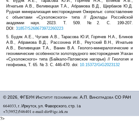
4. Будяк А.Е., Тарасова Ю.И., Горячев Н.А., Блинов А.В.,
Игнатьев А.В., Веливецкая Т.А., Абрамова В.Д., Щербаков Ю.Д.
Рудная минерализация месторождения Ожерелье: сопоставление
с объектами «Сухоложского» типа // Доклады Российской
академии наук. 2023. Т. 509. №2. С. 199-207.
DOI:
31857/S268673972260223
5. Будяк А.Е., Чугаев А.В., Тарасова Ю.И, Горячев Н.А., Блинов
А.В., Абрамова В.Д., Рассохина И.В., Реутский В.Н., Игнатьев
А.В., Веливецкая Т.А., Ванин В.А. Геолого-минералогические и
геохимические особенности золоторудного месторождения Угахан
«Сухоложского» типа (Байкало-Патомское нагорье) // Геология и
геофизика, Т. 65. № 3. С. 446-470. doi:
10.15372/GiG2023132
© 2026, ФГБУН Институт геохимии им. А.П. Виноградова СО РАН
664033, г. Иркутск, ул. Фаворского, стр. 1а
+7(3952)546401 e-mail:dir@igc.irk.ru
?>