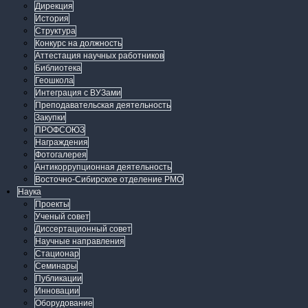
Дирекция
История
Структура
Конкурс на должность
Аттестация научных работников
Библиотека
Геошкола
Интеграция с ВУЗами
Преподавательская деятельность
Закупки
ПРОФСОЮЗ
Награждения
Фотогалерея
Антикоррупционная деятельность
Восточно-Сибирское отделение РМО
Наука
Проекты
Ученый совет
Диссертационный совет
Научные направления
Стационар
Семинары
Публикации
Инновации
Оборудование