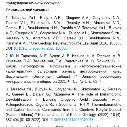
международных конференциях.
Основные публикации:
1. Tarasova Yu.I., Budyak A.E., Chugaev A.V., Goryachev N.A.,
Tauson V.L., Skuzovatov S.Yu., Reutsky V.N., Abramova V.D.,
Gareev B.I., Bryukhanova N.N., Parshin A.V. Tarasova Yu.I., Budyak
A.E., Chugaev A.V., Goryachev N.A., Tauson V.L., Skuzovatov S.Yu.,
Reutsky V.N., Abramova V.D., Gareev B.I., Bryukhanova N.N.,
Parshin A.V. // Ore Geology Reviews. Volume 119, April 2020, 103365
DOI
10.1016/j.oregeorev.2020.103365
2. Ю. И. Тарасова, А. Е. Будяк, А. В. Иванов, Н. А. Горячев, А. В.
Игнатьев, Т.А. Веливецкая, Т.А. Радомская, А. В. Блинов, В. Н.
Бабяк. Типоморфизм, типохимизм и изотопно-геохимические
характеристики сульфидов железа месторождения Голец
Высочайший (Восточная Сибирь) // Записки российского
минералогического общества 2021, Ч. CL, № 1, с. 63–7
3. Tarasova Yu., Budyak A., Goryachev N., Skuzovatov S., Reutsky
V., Gareev B., Batalin G., Nizamova A. The Role of Metamorphic
Devolatilization in Building Orogenic Gold Deposits within
Paleoproterozoic Organic-Rich Sediments: P-T-X Thermobarometric
and Carbon Isotopic Constraints from the Chertovo Koryto Deposit
(Eastern Siberia) // Russian Journal of Pacific Geology. (2022). 16 (4):
387-404 (01.08.2022) DOI:
1134/S1819714022040078