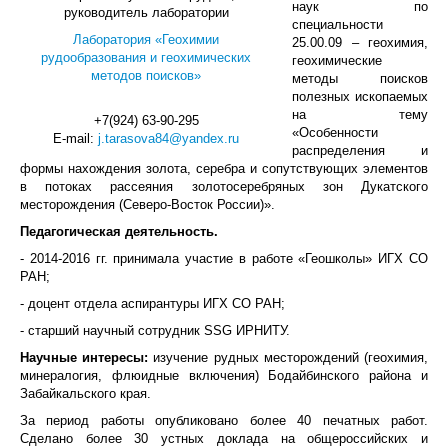
наук по
руководитель лаборатории
специальности
Лаборатория «Геохимии
25.00.09 – геохимия,
рудообразования и геохимических
геохимические
методов поисков»
методы поисков
полезных ископаемых
на тему
+7(924) 63-90-295
«Особенности
E-mail:
j.tarasova84@yandex.ru
распределения и
формы нахождения золота, серебра и сопутствующих элементов
в потоках рассеяния золотосеребряных зон Дукатского
месторождения (Северо-Восток России)».
Педагогическая деятельность.
- 2014-2016 гг. принимала участие в работе «Геошколы» ИГХ СО
РАН;
- доцент отдела аспирантуры ИГХ СО РАН;
- старший научный сотрудник SSG ИРНИТУ.
Научные интересы:
изучение рудных месторождений (геохимия,
минералогия, флюидные включения) Бодайбинского района и
Забайкальского края.
За период работы опубликовано более 40 печатных работ.
Сделано более 30 устных доклада на общероссийских и