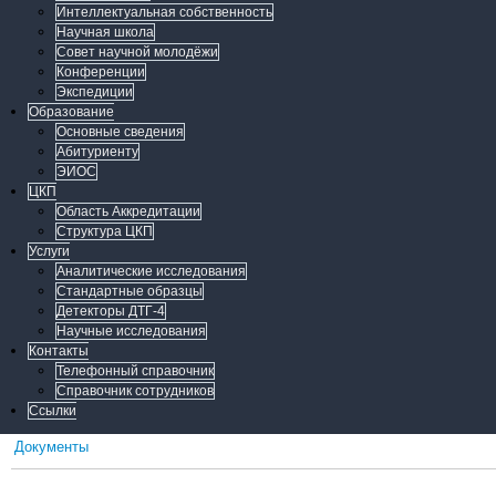
Интеллектуальная собственность
Научная школа
Совет научной молодёжи
Конференции
Экспедиции
Образование
Основные сведения
Абитуриенту
ЭИОС
ЦКП
Область Аккредитации
Структура ЦКП
Услуги
Аналитические исследования
Стандартные образцы
Детекторы ДТГ-4
Научные исследования
Контакты
Телефонный справочник
Справочник сотрудников
Ссылки
Документы