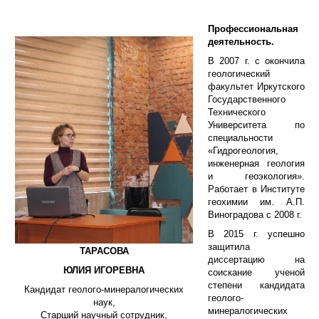
Профессиональная
деятельность.
В 2007 г. с окончила
геологический
факультет Иркутского
Государственного
Технического
Университета по
специальности
«Гидрогеология,
инженерная геология
и геоэкология».
Работает в Институте
геохимии им. А.П.
Виноградова с 2008 г.
В 2015 г. успешно
защитила
ТАРАСОВА
диссертацию на
ЮЛИЯ ИГОРЕВНА
соискание ученой
степени кандидата
Кандидат геолого-минералогических
геолого-
наук,
минералогических
Старший научный сотрудник,