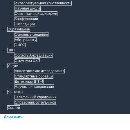
Интеллектуальная собственность
Научная школа
Совет научной молодёжи
Конференции
Экспедиции
Образование
Основные сведения
Абитуриенту
ЭИОС
ЦКП
Область Аккредитации
Структура ЦКП
Услуги
Аналитические исследования
Стандартные образцы
Детекторы ДТГ-4
Научные исследования
Контакты
Телефонный справочник
Справочник сотрудников
Ссылки
Документы