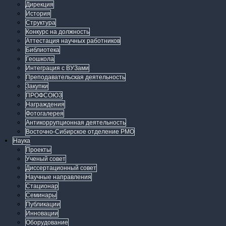
Дирекция
История
Структура
Конкурс на должность
Аттестация научных работников
Библиотека
Геошкола
Интеграция с ВУЗами
Преподавательская деятельность
Закупки
ПРОФСОЮЗ
Награждения
Фотогалерея
Антикоррупционная деятельность
Восточно-Сибирское отделение РМО
Наука
Проекты
Ученый совет
Диссертационный совет
Научные направления
Стационар
Семинары
Публикации
Инновации
Оборудование