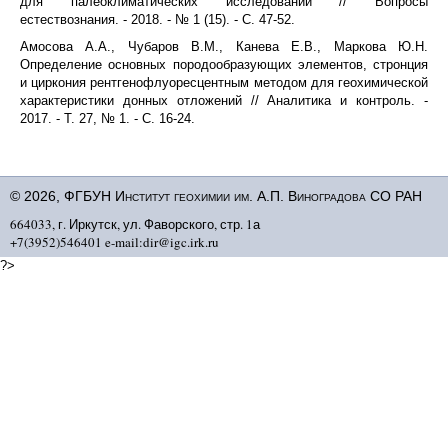
для палеоклиматических исследований // Вопросы
естествознания. - 2018. - № 1 (15). - С. 47-52.
Амосова А.А., Чубаров В.М., Канева Е.В., Маркова Ю.Н.
Определение основных породообразующих элементов, стронция
и циркония рентгенофлуоресцентным методом для геохимической
характеристики донных отложений // Аналитика и контроль. -
2017. - T. 27, № 1. - С. 16-24.
© 2026, ФГБУН Институт геохимии им. А.П. Виноградова СО РАН
664033, г. Иркутск, ул. Фаворского, стр. 1а
+7(3952)546401 e-mail:dir@igc.irk.ru
?>