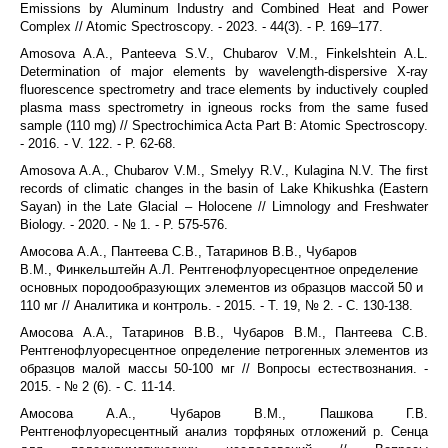
Emissions by Aluminum Industry and Combined Heat and Power
Complex // Atomic Spectroscopy. - 2023. - 44(3). -
P. 1
69–177.
Amosova A.A., Panteeva S.V., Chubarov V.M., Finkelshtein A.L.
Determination of major elements by wavelength-dispersive X-ray
fluorescence spectrometry and trace elements by inductively coupled
plasma mass spectrometry in igneous rocks from the same fused
sample (110 mg) // Spectrochimica Acta Part B: Atomic Spectroscopy.
- 2016. - V. 122. - P. 62-68.
Amosova A.A., Chubarov V.M., Smelyy R.V., Kulagina N.V. The first
records of climatic changes in the basin of Lake Khikushka (Eastern
Sayan) in the Late Glacial – Holocene // Limnology and Freshwater
Biology. - 2020. - № 1. - P. 575-576.
Амосова А.А., Пантеева С.В., Татаринов В.В., Чубаров
В.М., Финкельштейн А.Л. Рентгенофлуоресцентное определение
основных породообразующих элементов из образцов массой 50 и
110 мг // Аналитика и контроль. - 2015. - T. 19, № 2. - С. 130-138.
Амосова А.А., Татаринов В.В., Чубаров В.М., Пантеева С.В.
Рентгенофлуоресцентное определение петрогенных элементов из
образцов малой массы 50-100 мг // Вопросы естествознания. -
2015. - № 2 (6). - С. 11-14.
Амосова А.А., Чубаров В.М., Пашкова Г.В.
Рентгенофлуоресцентный анализ торфяных отложений р. Сенца