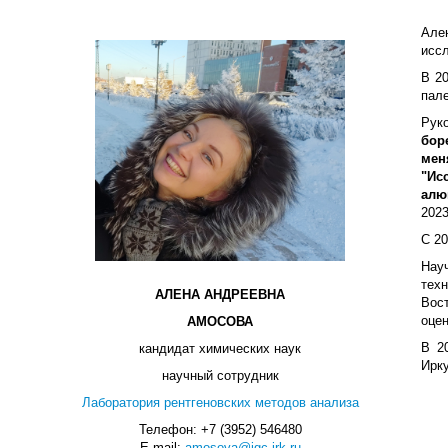
Але
иссл
В 2
пале
Рук
бор
мен
"Ис
алю
2023
С 20
Нау
тех
АЛЕНА АНДРЕЕВНА
Вос
оцен
АМОСОВА
В 2
кандидат химических наук
Ирк
научный сотрудник
Лаборатория рентгеновских методов анализа
Телефон: +7 (3952) 546480
E-mail:
amosova@igc.irk.ru