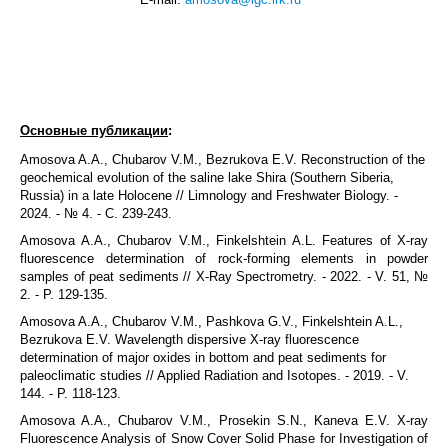
Основные публикации
:
Amosova A.A., Chubarov V.M., Bezrukova E.V. Reconstruction of the
geochemical evolution of the saline lake Shira (Southern Siberia,
Russia) in a late Holocene // Limnology and Freshwater Biology. -
2024. - № 4. - С. 239-243.
Amosova A.A., Chubarov V.M., Finkelshtein A.L. Features of X-ray
fluorescence determination of rock-forming elements in powder
samples of peat sediments // X-Ray Spectrometry. - 2022. - V. 51, №
2. - P. 129-135.
Amosova A.A., Chubarov V.M., Pashkova G.V., Finkelshtein A.L.,
Bezrukova E.V. Wavelength dispersive X-ray fluorescence
determination of major oxides in bottom and peat sediments for
paleoclimatic studies // Applied Radiation and Isotopes. - 2019. - V.
144. - P. 118-123.
Amosova A.A., Chubarov V.M., Prosekin S.N., Kaneva E.V. X-ray
Fluorescence Analysis of Snow Cover Solid Phase for Investigation of