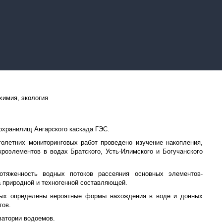
химия, экология
:
охранилищ Ангарского каскада ГЭС.
олетних мониторинговых работ проведено изучение накопления,
кроэлементов в водах Братского, Усть-Илимского и Богучанского
отяженность водных потоков рассеяния основных элементов-
а природной и техногенной составляющей.
ных определены вероятные формы нахождения в воде и донных
тов.
ватории водоемов.