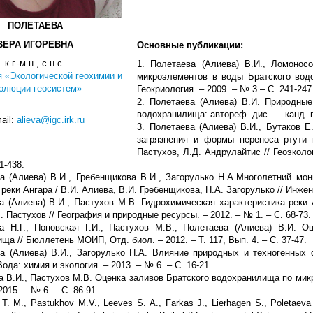
ПОЛЕТАЕВА
ВЕРА ИГОРЕВНА
Основные публикации:
к.г.-м.н., с.н.с.
1. Полетаева (Алиева) В.И., Ломонос
 «Экологической геохимии и
микроэлементов в воды Братского водо
олюции геосистем»
Геокриология. – 2009. – № 3 – С. 241-247
2. Полетаева (Алиева) В.И. Природные
водохранилища: автореф. дис. … канд. ге
ail:
alieva@igc.irk.ru
3. Полетаева (Алиева) В.И., Бутаков Е
загрязнения и формы переноса ртути 
Пастухов, Л.Д. Андрулайтис // Геоэколо
1-438.
ва (Алиева) В.И., Гребенщикова В.И., Загорулько Н.А.Многолетний м
реки Ангара / В.И. Алиева, В.И. Гребенщикова, Н.А. Загорулько // Инжене
а (Алиева) В.И., Пастухов М.В. Гидрохимическая характеристика реки
. Пастухов // География и природные ресурсы. – 2012. – № 1. – С. 68-73.
а Н.Г., Поповская Г.И., Пастухов М.В., Полетаева (Алиева) В.И. О
ща // Бюллетень МОИП, Отд. биол. – 2012. – Т. 117, Вып. 4. – С. 37-47.
ва (Алиева) В.И., Загорулько Н.А. Влияние природных и техногенных
Вода: химия и экология. – 2013. – № 6. – С. 16-21.
а В.И., Пастухов М.В. Оценка заливов Братского водохранилища по мик
2015. – № 6. – С. 86-91.
i T. M., Pastukhov M.V., Leeves S. A., Farkas J., Lierhagen S., Poletaeva V