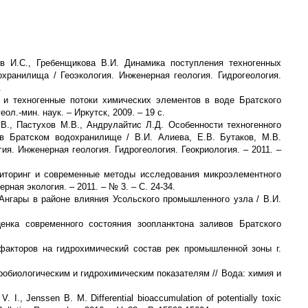
ов И.С., Гребенщикова В.И. Динамика поступления техногенных
хранилища / Геоэкология. Инженерная геология. Гидрогеология.
.
 и техногенные потоки химических элементов в воде Братского
ол.-мин. наук. – Иркутск, 2009. – 19 с.
.В., Пастухов М.В., Андрулайтис Л.Д. Особенности техногенного
в Братском водохранилище / В.И. Алиева, Е.В. Бутаков, М.В.
гия. Инженерная геология. Гидрогеология. Геокриология. – 2011. –
ониторинг и современные методы исследования микроэлементного
рная экология. – 2011. – № 3. – С. 24-34.
 Ангары в районе влияния Усольского промышленного узла / В.И.
ценка современного состояния зоопланктона заливов Братского
 факторов на гидрохимический состав рек промышленной зоны г.
робиологическим и гидрохимическим показателям // Вода: химия и
. I., Jenssen B. M. Differential bioaccumulation of potentially toxic