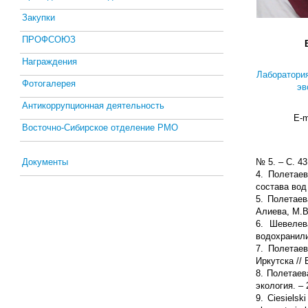
Закупки
ПРОФСОЮЗ
Награждения
Лаборатория
Фотогалерея
эв
Антикоррупционная деятельность
E-m
Восточно-Сибирское отделение РМО
Документы
№ 5. – С. 43
4. Полетае
состава вод 
5. Полетаев
Алиева, М.В
6. Шевелев
водохранили
7. Полетае
Иркутска // 
8. Полетаев
экология. – 
9. Ciesielsk