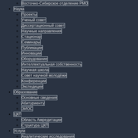
Восточно-Сибирское отделение РМО
Наука
Проекты
Ученый совет
Диссертационный совет
Научные направления
Стационар
Семинары
Публикации
Инновации
Оборудование
Интеллектуальная собственность
Научная школа
Совет научной молодёжи
Конференции
Экспедиции
Образование
Основные сведения
Абитуриенту
ЭИОС
ЦКП
Область Аккредитации
Структура ЦКП
Услуги
Аналитические исследования