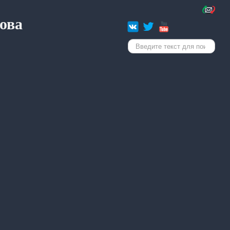
ова
Искать...