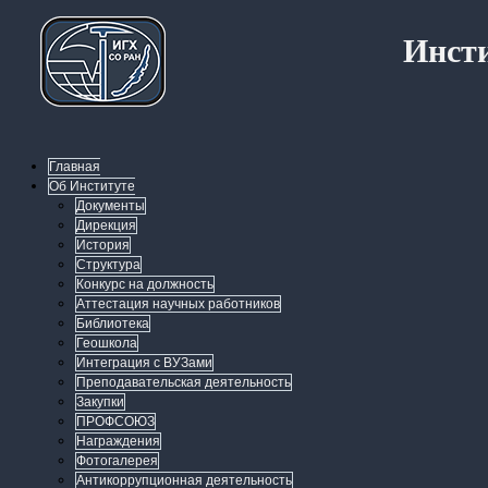
Инсти
Главная
Об Институте
Документы
Дирекция
История
Структура
Конкурс на должность
Аттестация научных работников
Библиотека
Геошкола
Интеграция с ВУЗами
Преподавательская деятельность
Закупки
ПРОФСОЮЗ
Награждения
Фотогалерея
Антикоррупционная деятельность