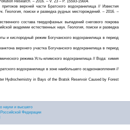
Pollution Research. – 2016. – V. 23 – P. 15593-15604.
 притоков верхней части Братского водохранилища // Известия
. Геология, поиски и разведка рудных месторождений. – 2016. –
ественного состава твердофазных выпадений снегового покрова
ийской академии естественных наук. Геология, поиски и разведка
менты и кислородный режим Богучанского водохранилища в период
ланктона верхнего участка Богучанского водохранилища в период
имического режима Усть-илимского водохранилища // Вода: химия
ратского водохранилище в зоне наибольшего осадконакопления //
r Hydrochemistry in Bays of the Bratsk Reservoir Caused by Forest
о науки и высшего
 Российской Федерации
Н