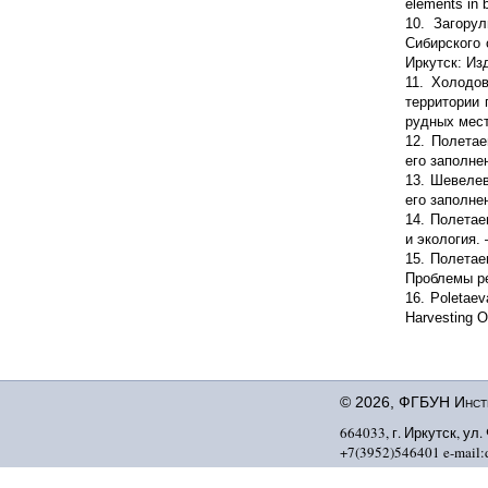
elements in 
10. Загору
Сибирского 
Иркутск: Изд
11. Холодо
территории 
рудных мест
12. Полетае
его заполне
13. Шевелев
его заполнен
14. Полетае
и экология. 
15. Полетае
Проблемы ре
16. Poletae
Harvesting O
© 2026, ФГБУН Инсти
664033, г. Иркутск, ул.
+7(3952)546401 e-mail:d
?>