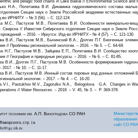
benthic and pelagic food chains in Lake Baikal // Environmental Science and 
лько Н.А., Полетаева В.И. Динамика гидрохимического состава малых
отделения Секции наук о Земле Российской академии естественных наук
-во ИРНИТУ. – № 3 (56). – С. 112-124.
ва М.С., Пастухов М.В., Полетаева В.И. Особенности минерально-вещ
г. Свирска // Известия Сибирского отделения Секции наук о Земле Росс
орождений. – 2016. – Иркутск: Изд-во ИРНИТУ.– № 4 (57). – С. 121-130.
ва В.И., Пастухов М.В., Бычинский В.А., Долгих П.Г. Биогенные эле
ния // Проблемы региональной экологии. – 2016. – № 5. – С. 64-69.
а Н.Г., Пастухов М.В., Зайцева Е.П., Полетаева В.И. Сообщество зооп
ия // География и природные ресурсы. – 2016. – № 6. – С. 81-85.
ва В.И., Долгих П.Г., Пастухов М.В. Особенности формирования гидрох
– 2017. - № 10. – С. 11-17.
ва В.И., Пастухов М.В. Ионный состав поровых вод донных отложений Б
гиональной экологии. – 2017. – № 4. – С. 16-20.
va V.I., Pastukhov M.V., Zagorulko N.A., Belogolova G.A. Changes in Wate
perations // Water Resources. – 2018. – V. 45, № 3. – P. 369-378.
тут геохимии им. А.П. Виноградова СО РАН
Министерств
образования
 Фаворского, стр. 1а
сайт СО РА
ir@igc.irk.ru