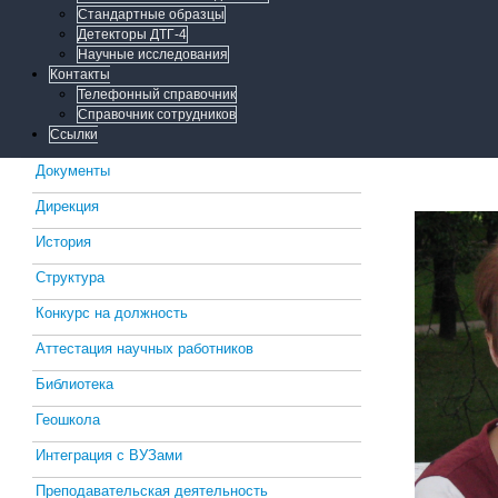
Стандартные образцы
Детекторы ДТГ-4
Научные исследования
Контакты
Телефонный справочник
Справочник сотрудников
Ссылки
Документы
Дирекция
История
Структура
Конкурс на должность
Аттестация научных работников
Библиотека
Геошкола
Интеграция с ВУЗами
Преподавательская деятельность