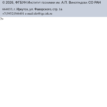
© 2026, ФГБУН Институт геохимии им. А.П. Виноградова СО РАН
664033, г. Иркутск, ул. Фаворского, стр. 1а
+7(3952)546401 e-mail:dir@igc.irk.ru
?>