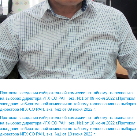
Протокол заседания избирательной комиссии по тайному голосованию
на выборах директора ИГХ СО РАН, экз. №1 от 09 июня 2022 г.Протокол
заседания избирательной комиссии по тайному голосованию на выборах
директора ИГХ СО РАН, экз. №1 от 09 июня 2022 г.
Протокол заседания избирательной комиссии по тайному голосованию
на выборах директора ИГХ СО РАН, экз. №1 от 10 июня 2022 г.Протокол
заседания избирательной комиссии по тайному голосованию на выборах
директора ИГХ СО РАН, экз. №1 от 10 июня 2022 г.