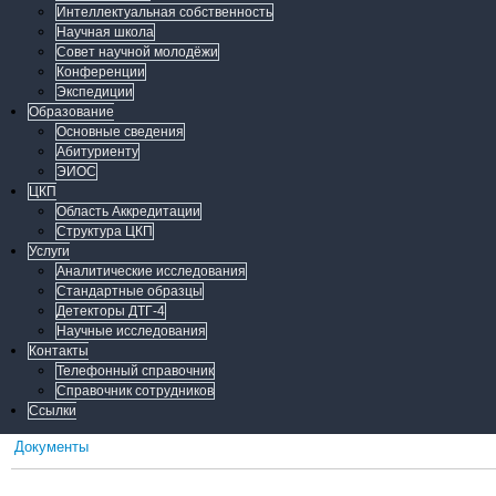
Интеллектуальная собственность
Научная школа
Совет научной молодёжи
Конференции
Экспедиции
Образование
Основные сведения
Абитуриенту
ЭИОС
ЦКП
Область Аккредитации
Структура ЦКП
Услуги
Аналитические исследования
Стандартные образцы
Детекторы ДТГ-4
Научные исследования
Контакты
Телефонный справочник
Справочник сотрудников
Ссылки
Документы