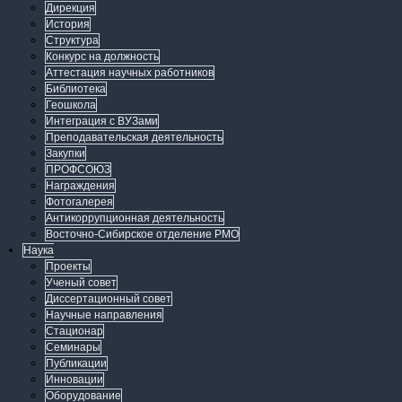
Дирекция
История
Структура
Конкурс на должность
Аттестация научных работников
Библиотека
Геошкола
Интеграция с ВУЗами
Преподавательская деятельность
Закупки
ПРОФСОЮЗ
Награждения
Фотогалерея
Антикоррупционная деятельность
Восточно-Сибирское отделение РМО
Наука
Проекты
Ученый совет
Диссертационный совет
Научные направления
Стационар
Семинары
Публикации
Инновации
Оборудование