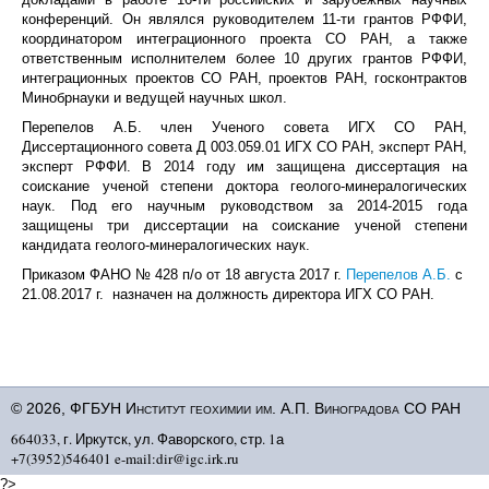
конференций. Он являлся руководителем 11-ти грантов РФФИ,
координатором интеграционного проекта СО РАН, а также
ответственным исполнителем более 10 других грантов РФФИ,
интеграционных проектов СО РАН, проектов РАН, госконтрактов
Минобрнауки и ведущей научных школ.
Перепелов А.Б. член Ученого совета ИГХ СО РАН,
Диссертационного совета Д 003.059.01 ИГХ СО РАН, эксперт РАН,
эксперт РФФИ. В 2014 году им защищена диссертация на
соискание ученой степени доктора геолого-минералогических
наук. Под его научным руководством за 2014-2015 года
защищены три диссертации на соискание ученой степени
кандидата геолого-минералогических наук.
Приказом ФАНО № 428 п/о от 18 августа 2017 г.
Перепелов А.Б.
с
21.08.2017 г.
назначен на должность директора ИГХ СО РАН.
© 2026, ФГБУН Институт геохимии им. А.П. Виноградова СО РАН
664033, г. Иркутск, ул. Фаворского, стр. 1а
+7(3952)546401 e-mail:dir@igc.irk.ru
?>