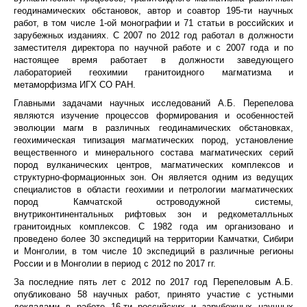
геодинамических обстановок, автор и соавтор 195-ти научных
работ, в том числе 1-ой монографии и 71 статьи в российских и
зарубежных изданиях. С 2007 по 2012 год работал в должности
заместителя директора по научной работе и с 2007 года и по
настоящее время работает в должности заведующего
лабораторией геохимии гранитоидного магматизма и
метаморфизма ИГХ СО РАН.
Главными задачами научных исследований А.Б. Перепелова
являются изучение процессов формирования и особенностей
эволюции магм в различных геодинамических обстановках,
геохимическая типизация магматических пород, установление
вещественного и минерального состава магматических серий
пород вулканических центров, магматических комплексов и
структурно-формационных зон. Он является одним из ведущих
специалистов в области геохимии и петрологии магматических
пород Камчатской островодужной системы,
внутриконтинентальных рифтовых зон и редкометалльных
гранитоидных комплексов. С 1982 года им организовано и
проведено более 30 экспедиций на территории Камчатки, Сибири
и Монголии, в том числе 10 экспедиций в различные регионы
России и в Монголии в период с 2012 по 2017 гг.
За последние пять лет с 2012 по 2017 год Перепеловым А.Б.
опубликовано 58 научных работ, принято участие с устными
докладами в работе 16-ти российских и зарубежных научных