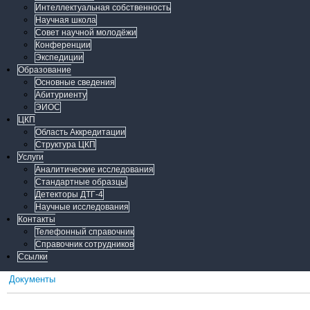
Интеллектуальная собственность
Научная школа
Совет научной молодёжи
Конференции
Экспедиции
Образование
Основные сведения
Абитуриенту
ЭИОС
ЦКП
Область Аккредитации
Структура ЦКП
Услуги
Аналитические исследования
Стандартные образцы
Детекторы ДТГ-4
Научные исследования
Контакты
Телефонный справочник
Справочник сотрудников
Ссылки
Документы