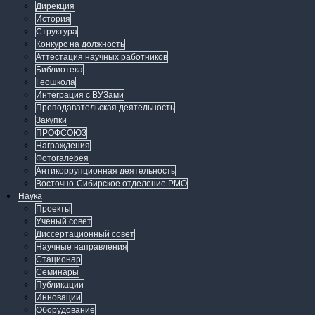
Дирекция
История
Структура
Конкурс на должность
Аттестация научных работников
Библиотека
Геошкола
Интеграция с ВУЗами
Преподавательская деятельность
Закупки
ПРОФСОЮЗ
Награждения
Фотогалерея
Антикоррупционная деятельность
Восточно-Сибирское отделение РМО
Наука
Проекты
Ученый совет
Диссертационный совет
Научные направления
Стационар
Семинары
Публикации
Инновации
Оборудование